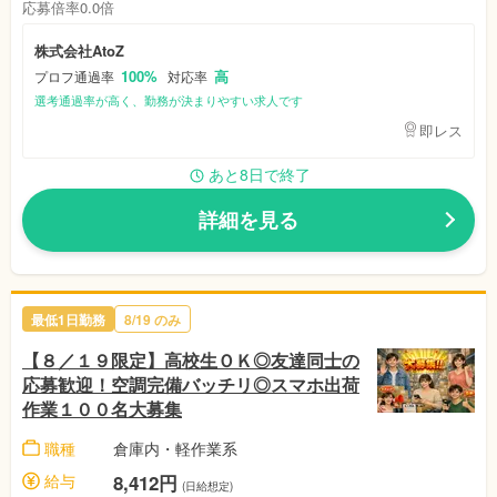
応募倍率0.0倍
株式会社AtoZ
100%
高
プロフ通過率
対応率
選考通過率が高く、勤務が決まりやすい求人です
即レス
あと8日で終了
詳細を見る
最低1日勤務
8/19
のみ
【８／１９限定】高校生ＯＫ◎友達同士の
応募歓迎！空調完備バッチリ◎スマホ出荷
作業１００名大募集
職種
倉庫内・軽作業系
給与
8,412円
(日給想定)