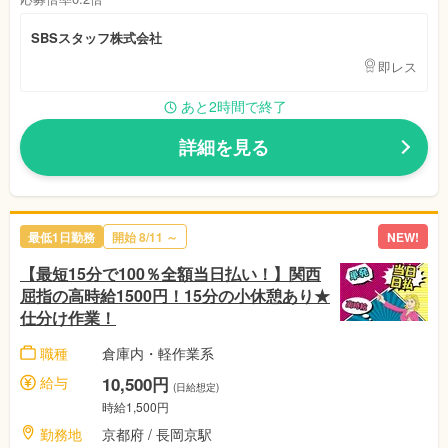
SBSスタッフ株式会社
即レス
あと2時間で終了
詳細を見る
最低1日勤務
開始
8/11
～
NEW!
【最短15分で100％全額当日払い！】関西
屈指の高時給1500円！15分の小休憩あり★
仕分け作業！
職種
倉庫内・軽作業系
給与
10,500円
(日給想定)
時給1,500円
勤務地
京都府
/ 長岡京駅