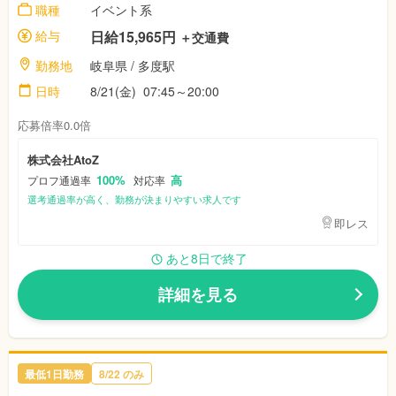
職種
イベント系
給与
日給15,965円
＋交通費
勤務地
岐阜県
/ 多度駅
日時
8/21(金)
07:45～20:00
応募倍率0.0倍
株式会社AtoZ
100%
高
プロフ通過率
対応率
選考通過率が高く、勤務が決まりやすい求人です
即レス
あと8日で終了
詳細を見る
最低1日勤務
8/22
のみ