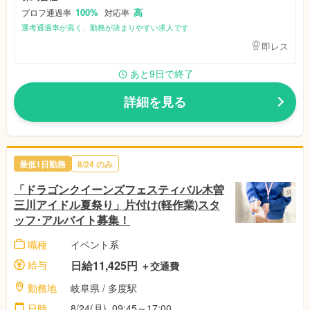
100%
高
プロフ通過率
対応率
選考通過率が高く、勤務が決まりやすい求人です
即レス
あと9日で終了
詳細を見る
最低1日勤務
8/24
のみ
「ドラゴンクイーンズフェスティバル木曽
三川アイドル夏祭り」片付け(軽作業)スタ
ッフ･アルバイト募集！
職種
イベント系
給与
日給11,425円
＋交通費
勤務地
岐阜県
/ 多度駅
日時
8/24(月)
09:45～17:00