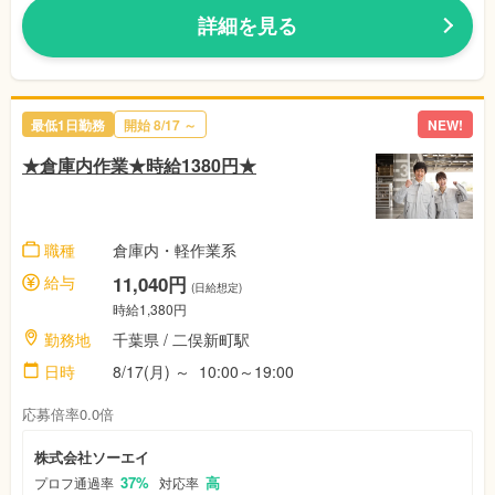
詳細を見る
最低1日勤務
開始
8/17
～
NEW!
★倉庫内作業★時給1380円★
職種
倉庫内・軽作業系
給与
11,040円
(日給想定)
時給1,380円
勤務地
千葉県
/ 二俣新町駅
日時
8/17(月)
～
10:00～19:00
応募倍率0.0倍
株式会社ソーエイ
37%
高
プロフ通過率
対応率