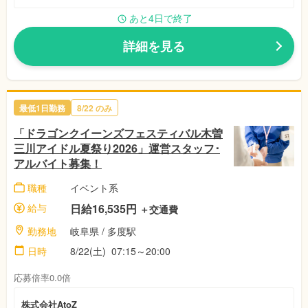
あと4日で終了
詳細を見る
最低1日勤務
8/22
のみ
「ドラゴンクイーンズフェスティバル木曽
三川アイドル夏祭り2026」運営スタッフ･
アルバイト募集！
職種
イベント系
給与
日給16,535円
＋交通費
勤務地
岐阜県
/ 多度駅
日時
8/22(土)
07:15～20:00
応募倍率0.0倍
株式会社AtoZ