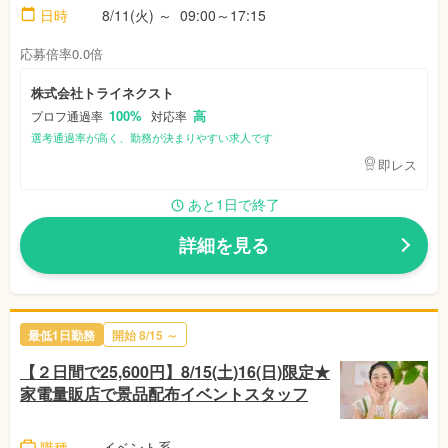
日時
8/11(火)
～
09:00～17:15
応募倍率0.0倍
株式会社トライネクスト
100%
高
プロフ通過率
対応率
選考通過率が高く、勤務が決まりやすい求人です
即レス
あと1日で終了
詳細を見る
最低1日勤務
開始
8/15
～
【２日間で25,600円】8/15(土)16(日)限定★
家電量販店で景品配布イベントスタッフ
職種
イベント系