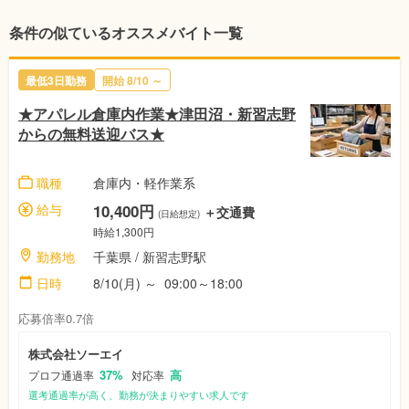
条件の似ているオススメバイト一覧
最低3日勤務
開始
8/10
～
★アパレル倉庫内作業★津田沼・新習志野
からの無料送迎バス★
職種
倉庫内・軽作業系
給与
10,400円
＋交通費
(日給想定)
時給1,300円
勤務地
千葉県
/ 新習志野駅
日時
8/10(月)
～
09:00～18:00
応募倍率0.7倍
株式会社ソーエイ
37%
高
プロフ通過率
対応率
選考通過率が高く、勤務が決まりやすい求人です