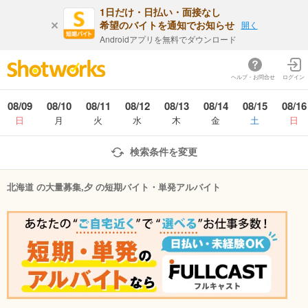
1日だけ・日払い・面接なし
希望のバイトを通知でお知らせ
開く
Androidアプリを無料でダウンロード
ヘルプ・お問合せ
ログイン
08/09
08/10
08/11
08/12
08/13
08/14
08/15
08/16
日
月
火
水
木
金
土
日
検索条件を変更
北海道 の大量募集,夕 の短期バイト・単発アルバイト