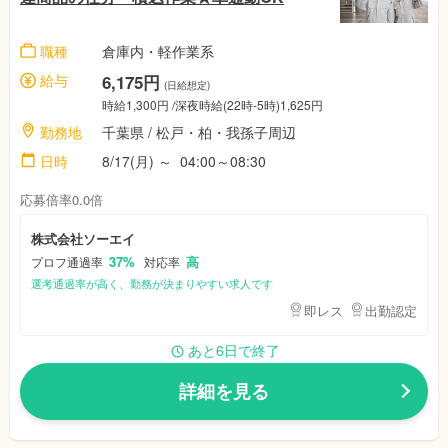
職種
倉庫内・軽作業系
給与
6,175円
(日給想定)
時給1,300円
/深夜時給(22時-5時)1,625円
勤務地
千葉県
/
松戸・柏・我孫子周辺
日時
8/17(月)
～
04:00～08:30
応募倍率0.0倍
株式会社ソーエイ
37%
高
プロフ通過率
対応率
選考通過率が高く、勤務が決まりやすい求人です
即レス
出勤認定
あと6日で終了
詳細を見る