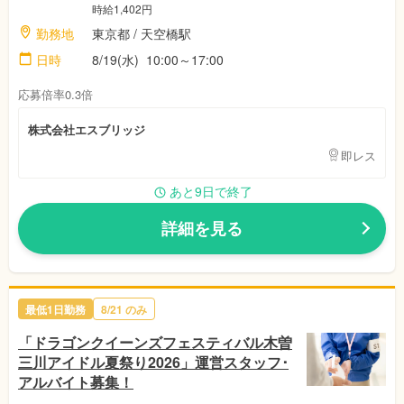
時給1,402円
勤務地
東京都
/ 天空橋駅
日時
8/19(水)
10:00～17:00
応募倍率0.3倍
株式会社エスブリッジ
即レス
あと9日で終了
詳細を見る
最低1日勤務
8/21
のみ
「ドラゴンクイーンズフェスティバル木曽
三川アイドル夏祭り2026」運営スタッフ･
アルバイト募集！