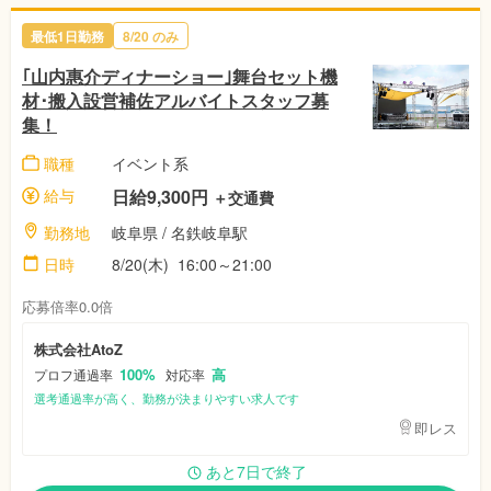
最低1日勤務
8/20
のみ
｢山内惠介ディナーショー｣舞台セット機
材･搬入設営補佐アルバイトスタッフ募
集！
職種
イベント系
給与
日給9,300円
＋交通費
勤務地
岐阜県
/ 名鉄岐阜駅
日時
8/20(木)
16:00～21:00
応募倍率0.0倍
株式会社AtoZ
100%
高
プロフ通過率
対応率
選考通過率が高く、勤務が決まりやすい求人です
即レス
あと7日で終了