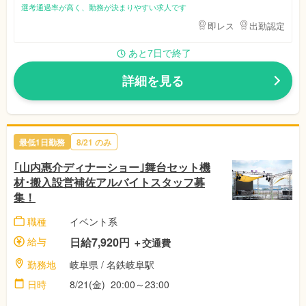
選考通過率が高く、勤務が決まりやすい求人です
即レス
出勤認定
あと7日で終了
詳細を見る
最低1日勤務
8/21
のみ
｢山内惠介ディナーショー｣舞台セット機
材･搬入設営補佐アルバイトスタッフ募
集！
職種
イベント系
給与
日給7,920円
＋交通費
勤務地
岐阜県
/ 名鉄岐阜駅
日時
8/21(金)
20:00～23:00