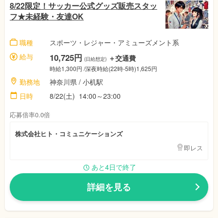
8/22限定！サッカー公式グッズ販売スタッ
フ★未経験・友達OK
職種
スポーツ・レジャー・アミューズメント系
給与
10,725円
＋交通費
(日給想定)
時給1,300円
/深夜時給(22時-5時)1,625円
勤務地
神奈川県
/ 小机駅
日時
8/22(土)
14:00～23:00
応募倍率0.0倍
株式会社ヒト・コミュニケーションズ
即レス
あと4日で終了
詳細を見る