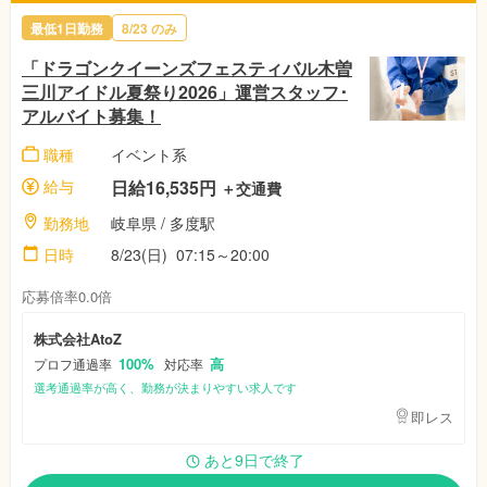
最低1日勤務
8/23
のみ
「ドラゴンクイーンズフェスティバル木曽
三川アイドル夏祭り2026」運営スタッフ･
アルバイト募集！
職種
イベント系
給与
日給16,535円
＋交通費
勤務地
岐阜県
/ 多度駅
日時
8/23(日)
07:15～20:00
応募倍率0.0倍
株式会社AtoZ
100%
高
プロフ通過率
対応率
選考通過率が高く、勤務が決まりやすい求人です
即レス
あと9日で終了