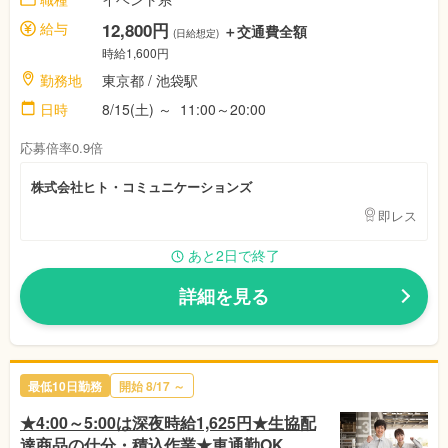
給与
12,800円
＋交通費全額
(日給想定)
時給1,600円
勤務地
東京都
/ 池袋駅
日時
8/15(土)
～
11:00～20:00
応募倍率0.9倍
株式会社ヒト・コミュニケーションズ
即レス
あと2日で終了
詳細を見る
最低10日勤務
開始
8/17
～
★4:00～5:00は深夜時給1,625円★生協配
達商品の仕分・積込作業★車通勤OK