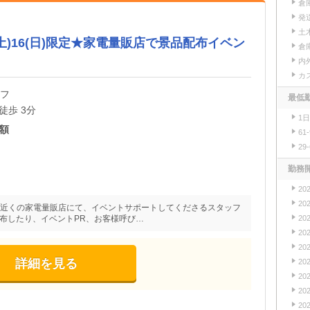
倉
発
土
5(土)16(日)限定★家電量販店で景品配布イベン
倉
内
カ
ッフ
最低
徒歩 3分
1
額
61
29
勤務
20
20
／ 池袋駅近くの家電量販店にて、イベントサポートしてくださるスタッフ
20
布したり、イベントPR、お客様呼び…
20
20
詳細を見る
20
20
20
20