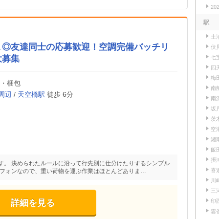
20
駅
土
Ｋ◎友達同士の応募歓迎！空調完備バッチリ
伏
大募集
七
四
梅
け・梱包
南
周辺
/
天空橋駅
徒歩 6分
南
坂
茨
空
湘
飯
摂
す。 決められたルールに沿って行先別に仕分けたりするシンプル
喜
トフォンなので、重い荷物を運ぶ作業はほとんどありま…
川
三
印
詳細を見る
雲