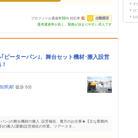
学
W
制
出勤認定
31
低
プロフィール通過率
%
対応率
選考通過率が高く、勤務が決まりやすい求人です
｢ピーターパン｣、舞台セット機材･搬入設営
集！
知県)駅
徒歩 5分
ーパン｣の舞台機材の搬入･設営補佐、裏方のお仕事★【主な業務内
等)の搬入(運搬)設営補佐の作業。ツアースタ…