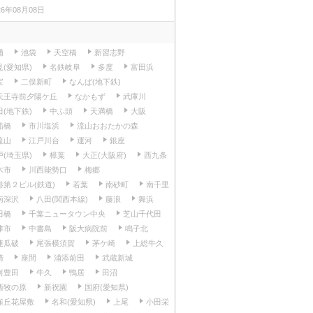
26年08月08日
浦
池袋
天空橋
新習志野
見(愛知県)
名鉄岐阜
多度
富田浜
宝
二俣新町
なんば(地下鉄)
天王寺前夕陽ケ丘
なかもず
武庫川
田(地下鉄)
中ふ頭
天満橋
大阪
船橋
市川塩浜
流山おおたかの森
流山
江戸川台
運河
銀座
戸(埼玉県)
樟葉
大正(大阪府)
西九条
木市
川西能勢口
梅郷
港第２ビル(鉄道)
若葉
南砂町
南千里
南深沢
八田(関西本線)
藤浪
舞浜
田橋
千葉ニュータウン中央
芝山千代田
津市
中書島
阪大病院前
鳴子北
連瓜破
尾張横須賀
茅ケ崎
上総牛久
崎
座間
浦添前田
武蔵新城
河豊田
牛久
鴨居
田沼
西牧の原
新祝園
国府(愛知県)
雀丘花屋敷
名和(愛知県)
上尾
小田栄