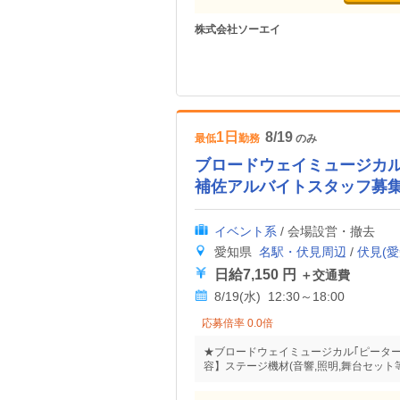
株式会社ソーエイ
1日
8/19
最低
勤務
のみ
ブロードウェイミュージカル
補佐アルバイトスタッフ募
イベント系
/ 会場設営・撤去
愛知県
名駅・伏見周辺
/
伏見(愛
日給7,150 円
＋交通費
8/19(水) 12:30～18:00
応募倍率 0.0倍
★ブロードウェイミュージカル｢ピータ
容】ステージ機材(音響,照明,舞台セット