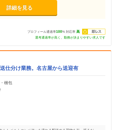
詳細を見る
即レス
100
高
プロフィール通過率
%
対応率
選考通過率が高く、勤務が決まりやすい求人です
円】配送仕分け業務。名古屋から送迎有
け・梱包
分