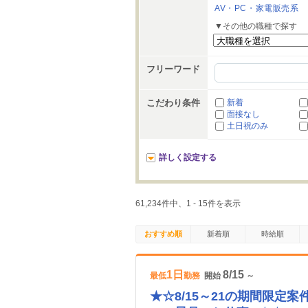
AV・PC・家電販売系
▼その他の職種で探す
フリーワード
こだわり条件
新着
面接なし
土日祝のみ
詳しく設定する
61,234件中、1 - 15件を表示
おすすめ順
新着順
時給順
1日
8/15
最低
勤務
開始
～
★☆8/15～21の期間限定