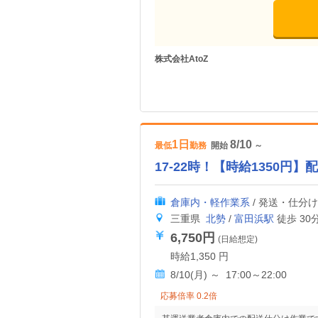
株式会社AtoZ
1日
8/10
最低
勤務
開始
～
17-22時！【時給1350
倉庫内・軽作業系
/ 発送・仕分
三重県
北勢
/
富田浜駅
徒歩 30
6,750円
(日給想定)
時給1,350 円
8/10(月) ～ 17:00～22:00
応募倍率 0.2倍