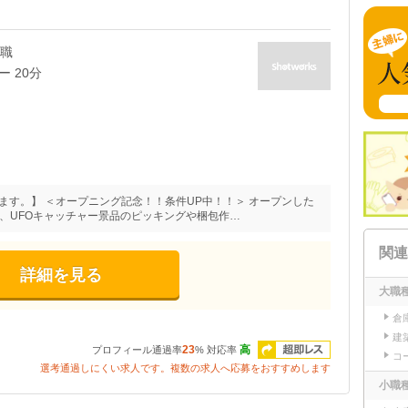
業職
 20分
ます。】 ＜オープニング記念！！条件UP中！！＞ オープンした
、UFOキャッチャー景品のピッキングや梱包作…
関連
詳細を見る
大職
倉
建
超即レス
23
高
プロフィール通過率
%
対応率
コ
選考通過しにくい求人です。複数の求人へ応募をおすすめします
小職