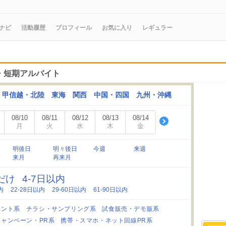
ナビ
活動履歴
プロフィール
お気に入り
レギュラー
ト・短期アルバイト
甲信越・北陸
東海
関西
中国・四国
九州・沖縄
08/10
08/11
08/12
08/13
08/14
月
火
水
木
金
明後日
明々後日
今週
来週
来月
再来月
日だけ
4-7日以内
内
22-28日以内
29-60日以内
61-90日以内
ベント系
チラシ・サンプリング系
試食販売・デモ販系
キャンペーン・PR系
携帯・スマホ・ネット回線PR系