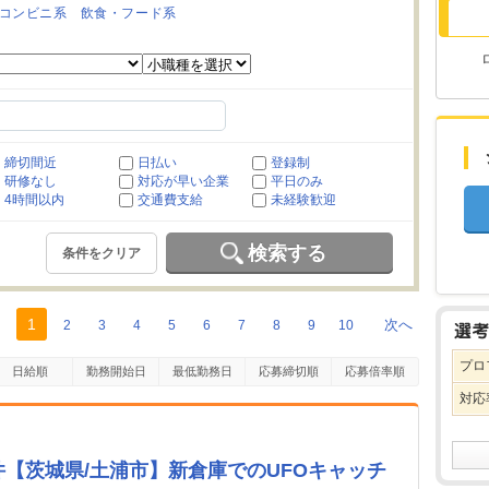
コンビニ系
飲食・フード系
締切間近
日払い
登録制
研修なし
対応が早い企業
平日のみ
4時間以内
交通費支給
未経験歓迎
検索する
条件をクリア
1
次へ
2
3
4
5
6
7
8
9
10
プロ
日給順
勤務開始日
最低勤務日
応募締切順
応募倍率順
対応
案件【茨城県/土浦市】新倉庫でのUFOキャッチ