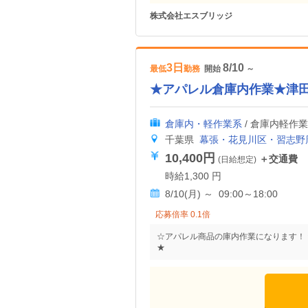
株式会社エスブリッジ
3日
8/10
最低
勤務
開始
～
★アパレル倉庫内作業★津
倉庫内・軽作業系
/ 倉庫内軽作
千葉県
幕張・花見川区・習志野
10,400円
＋交通費
(日給想定)
時給1,300 円
8/10(月) ～ 09:00～18:00
応募倍率 0.1倍
☆アパレル商品の庫内作業になります！ ☆
★