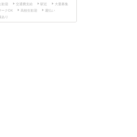
生歓迎
交通費支給
駅近
大量募集
ワークOK
高校生歓迎
週払い
服あり