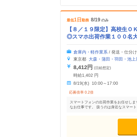
1日
8/19
最低
勤務
のみ
【８／１９限定】高校生Ｏ
◎スマホ出荷作業１００名
倉庫内・軽作業系
/ 発送・仕分
東京都
大森・蒲田・羽田・池上
8,412円
(日給想定)
時給1,402 円
8/19(水) 10:00～17:00
応募倍率 0.2倍
スマートフォンの出荷作業をお任せしま
なお仕事です。 扱うのは身近なスマー