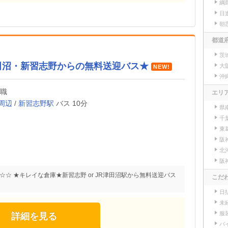
綱
日
朝
都道
茨
田沼・新習志野からの無料送迎バス★
大
NEW!
沖
業職
エリ
周辺
/
新習志野駅
バス 10分
県
千
東
阪
北
阪
☆ ★キレイな倉庫★新習志野 or JR津田沼駅から無料送迎バス
こだ
日
未
服
詳細を見る
バ