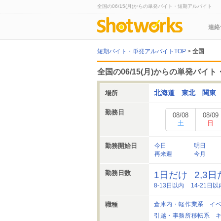
全国の06/15(月)からの単発バイト・短期アルバイト
連絡
短期バイト・単発アルバイトTOP
>
全国
全国の06/15(月)からの単発バイ
北海道
東北
関東
場所
勤務日
08/08
08/09
土
日
勤務開始日
今日
明日
再来週
今月
勤務日数
1日だけ
2,3
8-13日以内
14-21日以
職種
倉庫内・軽作業系
イ
引越・事務所移転系