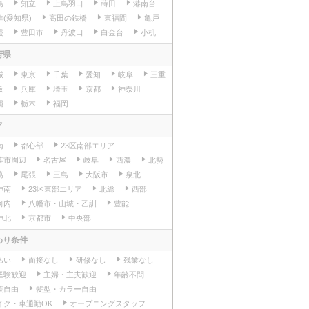
島
知立
上鳥羽口
蒔田
港南台
進(愛知県)
高田の鉄橋
東福間
亀戸
霞
豊田市
丹波口
白金台
小机
府県
城
東京
千葉
愛知
岐阜
三重
阪
兵庫
埼玉
京都
神奈川
縄
栃木
福岡
ア
南
都心部
23区南部エリア
葉市周辺
名古屋
岐阜
西濃
北勢
葛
尾張
三島
大阪市
泉北
神南
23区東部エリア
北総
西部
河内
八幡市・山城・乙訓
豊能
神北
京都市
中央部
わり条件
払い
面接なし
研修なし
残業なし
経験歓迎
主婦・主夫歓迎
年齢不問
装自由
髪型・カラー自由
イク・車通勤OK
オープニングスタッフ