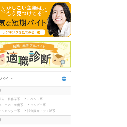
バイト
種
庫内・軽作業系
イベント系
築・土木・整備系
コンビニ系
ールセンター系
試食販売・デモ販系
種