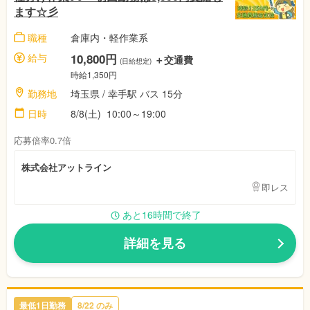
ます☆彡
職種
倉庫内・軽作業系
給与
10,800円
＋交通費
(日給想定)
時給1,350円
勤務地
埼玉県 / 幸手駅 バス 15分
日時
8/8(土) 10:00～19:00
応募倍率0.7倍
株式会社アットライン
即レス
あと16時間で終了
詳細を見る
最低1日勤務
8/22 のみ