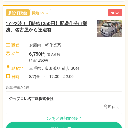
最低1日勤務
開始 8/7 ～
NEW!
17-22時！【時給1350円】配送仕分け業
務。名古屋から送迎有
職種
倉庫内・軽作業系
給与
6,750円
(日給想定)
時給1,350円
勤務地
三重県 / 富田浜駅 徒歩 30分
日時
8/7(金) ～ 17:00～22:00
応募倍率0.2倍
ジョブコレ名古屋株式会社
即レス
あと8時間で終了