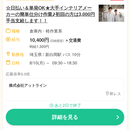
☆日払い＆単発OK★大手インテリアメー
カーの簡単仕分け作業♪初回の方は3,000円
手当支給します！！
職種
倉庫内・軽作業系
給与
10,400円
＋交通費
(日給想定)
時給1,300円
勤務地
埼玉県 / 新白岡駅 バス 10分
日時
8/10(月) ～ 09:30～18:30
応募倍率0.0倍
株式会社アットライン
即レス
あと2日で終了
詳細を見る