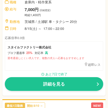
職種
倉庫内・軽作業系
給与
7,000円
(日給想定)
時給1,400円
勤務地
茨城県 / 土浦駅 車・タクシー 20分
日時
8/15(土) ～ 17:00～22:00
応募倍率0.0倍
スタイルファクトリー株式会社
25%
高
プロフ通過率
対応率
選考通過しにくい求人です。複数の求人へ応募をおすすめします
超即レス
あと7日で終了
詳細を見る
最低1日勤務
開始 8/10 ～
NEW!