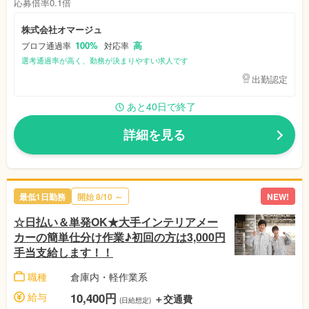
応募倍率0.1倍
株式会社オマージュ
100%
高
プロフ通過率
対応率
選考通過率が高く、勤務が決まりやすい求人です
出勤認定
あと40日で終了
詳細を見る
最低1日勤務
開始 8/10 ～
NEW!
☆日払い＆単発OK★大手インテリアメー
カーの簡単仕分け作業♪初回の方は3,000円
手当支給します！！
職種
倉庫内・軽作業系
給与
10,400円
＋交通費
(日給想定)