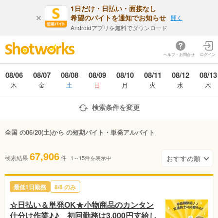
1日だけ・日払い・面接なし
希望のバイトを通知でお知らせ
開く
Androidアプリを無料でダウンロード
ヘルプ・お問合せ
ログイン
08/06
08/07
08/08
08/09
08/10
08/11
08/12
08/13
木
金
土
日
月
火
水
木
検索条件を変更
全国 の06/20(土)から の短期バイト・単発アルバイト
67,906
検索結果
件
1～15件を表示中
最低1日勤務
8/8 のみ
☆日払い＆単発OK★小物商品のカンタン
仕分け作業♪♪ 初回勤務は3,000円支給し