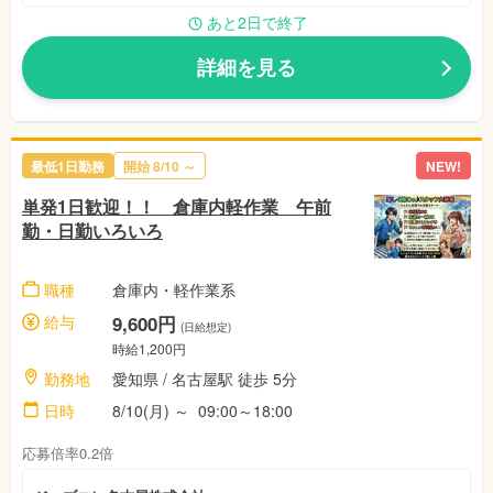
あと2日で終了
詳細を見る
最低1日勤務
開始 8/10 ～
NEW!
単発1日歓迎！！ 倉庫内軽作業 午前
勤・日勤いろいろ
職種
倉庫内・軽作業系
給与
9,600円
(日給想定)
時給1,200円
勤務地
愛知県 / 名古屋駅 徒歩 5分
日時
8/10(月) ～ 09:00～18:00
応募倍率0.2倍