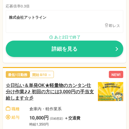
応募倍率0.3倍
株式会社アットライン
即レス
あと2日で終了
詳細を見る
最低1日勤務
開始 8/10 ～
NEW!
☆日払い＆単発OK★軽量物のカンタン仕
分け作業♪♪ 初回の方には3,000円の手当支
給します☆彡
職種
倉庫内・軽作業系
給与
10,800円
＋交通費
(日給想定)
時給1,350円