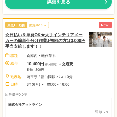
詳細を見る
最低1日勤務
開始 8/10 ～
NEW!
☆日払い＆単発OK★大手インテリアメー
カーの簡単仕分け作業♪初回の方は3,000円
手当支給します！！
職種
倉庫内・軽作業系
給与
10,400円
＋交通費
(日給想定)
時給1,300円
勤務地
埼玉県 / 新白岡駅 バス 10分
日時
8/10(月) ～ 09:00～18:00
応募倍率0.0倍
株式会社アットライン
即レス