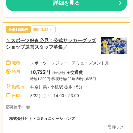
詳細を見る
最低1日勤務
開始 8/22 ～
＼スポーツ好き必見！公式サッカーグッズ
ショップ運営スタッフ募集／
職種
スポーツ・レジャー・アミューズメント系
給与
10,725円
＋交通費
(日給想定)
時給1,300円 /深夜時給(22時-5時)1,625円
勤務地
神奈川県 / 小机駅 徒歩 15分
日時
8/22(土) ～ 14:00～23:00
応募倍率0.0倍
株式会社ヒト・コミュニケーションズ
即レス