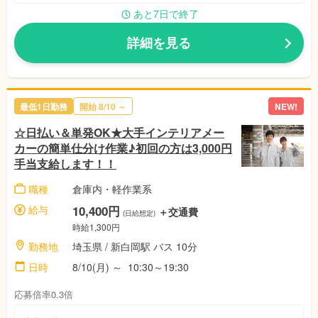
あと7日で終了
詳細を見る
最低1日勤務
開始 8/10 ～
NEW!
☆日払い＆単発OK★大手インテリアメー
カーの簡単仕分け作業♪初回の方は3,000円
手当支給します！！
職種
倉庫内・軽作業系
給与
10,400円
＋交通費
(日給想定)
時給1,300円
勤務地
埼玉県 / 新白岡駅 バス 10分
日時
8/10(月) ～ 10:30～19:30
応募倍率0.3倍