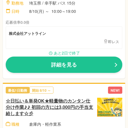
勤務地
埼玉県 / 幸手駅 バス 15分
日時
8/10(月) ～ 10:00～19:00
応募倍率0.0倍
株式会社アットライン
即レス
あと2日で終了
詳細を見る
最低1日勤務
開始 8/10 ～
NEW!
☆日払い＆単発OK★軽量物のカンタン仕
分け作業♪♪ 初回の方には3,000円の手当支
給します☆彡
職種
倉庫内・軽作業系