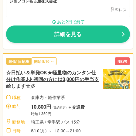
ジョブコレ名古屋株式会社
即レス
あと2日で終了
詳細を見る
最低1日勤務
開始 8/10 ～
NEW!
☆日払い＆単発OK★軽量物のカンタン仕
分け作業♪♪ 初回の方には3,000円の手当支
給します☆彡
職種
倉庫内・軽作業系
給与
10,800円
＋交通費
(日給想定)
時給1,350円
勤務地
埼玉県 / 幸手駅 バス 15分
日時
8/10(月) ～ 12:00～21:00