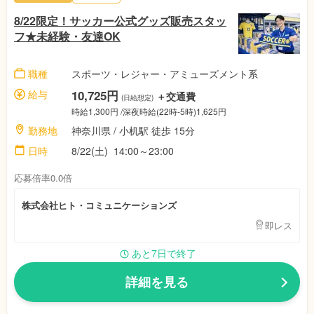
8/22限定！サッカー公式グッズ販売スタッ
フ★未経験・友達OK
職種
スポーツ・レジャー・アミューズメント系
給与
10,725円
＋交通費
(日給想定)
時給1,300円 /深夜時給(22時-5時)1,625円
勤務地
神奈川県 / 小机駅 徒歩 15分
日時
8/22(土) 14:00～23:00
応募倍率0.0倍
株式会社ヒト・コミュニケーションズ
即レス
あと7日で終了
詳細を見る