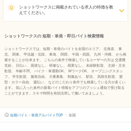
ショットワークスに掲載されている求人の特徴を教
Q
えてください。
ショットワークスの 短期・単発・即日バイト検索情報
ショットワークスでは、短期・単発のバイトを全国のエリア、 北海道、 東
北、 関東、 甲信越・北陸、 東海、 関西、 中国・四国、 九州・沖縄、 から検
索することが出来ます。 こちらの条件で検索しているユーザーの方は 交通費
支給、 日払い、 面接なし、 研修なし、 残業なし、 未経験歓迎、 主婦・主夫
歓迎、 年齢不問、 バイク・車通勤OK、 WワークOK、 オープニングスタッ
フ、 学生歓迎、 服装自由、 大量募集、 制服あり、 駅近、 高校生歓迎、 髪
型・カラー自由、 週払い、 などのこだわり条件でも検索している方が多くい
ます。 気に入った条件の新着バイト情報をアプリのプッシュ通知で受け取る
ことができます。スキマ時間を有効活用して働いてみましょう。
短期バイト・単発アルバイトTOP
全国