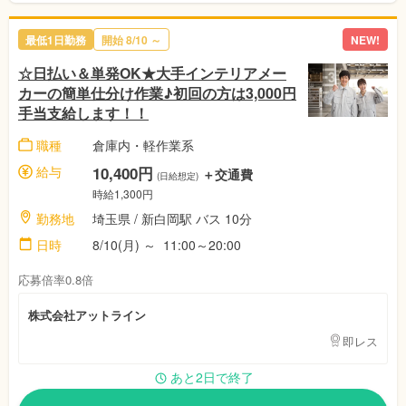
最低1日勤務
開始 8/10 ～
NEW!
☆日払い＆単発OK★大手インテリアメー
カーの簡単仕分け作業♪初回の方は3,000円
手当支給します！！
職種
倉庫内・軽作業系
給与
10,400円
＋交通費
(日給想定)
時給1,300円
勤務地
埼玉県 / 新白岡駅 バス 10分
日時
8/10(月) ～ 11:00～20:00
応募倍率0.8倍
株式会社アットライン
即レス
あと2日で終了