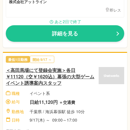
株式会社アットライン
即レス
あと2日で終了
詳細を見る
最低1日勤務
開始 9/17 ～
＜高田馬場にて登録会実施＞各日
￥11120（交￥1620込）幕張の大型ゲーム
イベント誘導案内スタッフ
職種
イベント系
給与
日給11,120円
＋交通費
勤務地
千葉県 / 海浜幕張駅 徒歩 10分
日時
9/17(木) ～ 09:00～17:00