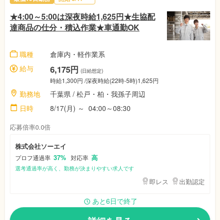
★4:00～5:00は深夜時給1,625円★生協配
達商品の仕分・積込作業★車通勤OK
職種
倉庫内・軽作業系
給与
6,175円
(日給想定)
時給1,300円 /深夜時給(22時-5時)1,625円
勤務地
千葉県 / 松戸・柏・我孫子周辺
日時
8/17(月) ～ 04:00～08:30
応募倍率0.0倍
株式会社ソーエイ
37%
高
プロフ通過率
対応率
選考通過率が高く、勤務が決まりやすい求人です
即レス
出勤認定
あと6日で終了