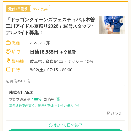
最低1日勤務
8/22 のみ
「ドラゴンクイーンズフェスティバル木曽
三川アイドル夏祭り2026」運営スタッフ･
アルバイト募集！
職種
イベント系
給与
日給16,535円
＋交通費
勤務地
岐阜県 / 多度駅 車・タクシー 15分
日時
8/22(土) 07:15～20:00
応募倍率0.0倍
株式会社AtoZ
100%
高
プロフ通過率
対応率
選考通過率が高く、勤務が決まりやすい求人です
即レス
あと10日で終了