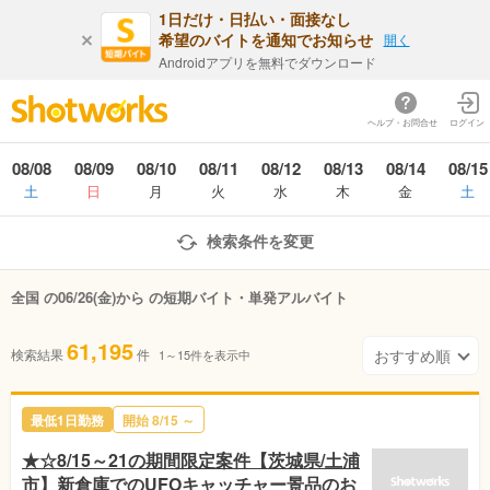
1日だけ・日払い・面接なし
希望のバイトを通知でお知らせ
開く
Androidアプリを無料でダウンロード
ヘルプ・お問合せ
ログイン
08/08
08/09
08/10
08/11
08/12
08/13
08/14
08/15
土
日
月
火
水
木
金
土
検索条件を変更
全国 の06/26(金)から の短期バイト・単発アルバイト
61,195
検索結果
件
1～15件を表示中
最低1日勤務
開始 8/15 ～
★☆8/15～21の期間限定案件【茨城県/土浦
市】新倉庫でのUFOキャッチャー景品のお