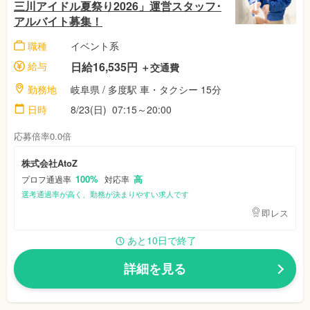
三川アイドル夏祭り2026」運営スタッフ･
アルバイト募集！
職種
イベント系
給与
日給16,535円
＋交通費
勤務地
岐阜県 / 多度駅 車・タクシー 15分
日時
8/23(日) 07:15～20:00
応募倍率0.0倍
株式会社AtoZ
100%
高
プロフ通過率
対応率
選考通過率が高く、勤務が決まりやすい求人です
即レス
あと10日で終了
詳細を見る