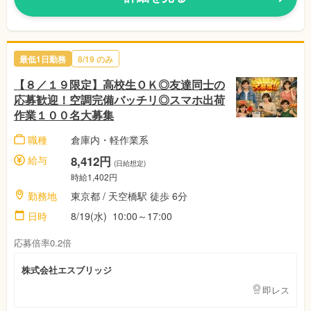
最低1日勤務
8/19 のみ
【８／１９限定】高校生ＯＫ◎友達同士の
応募歓迎！空調完備バッチリ◎スマホ出荷
作業１００名大募集
職種
倉庫内・軽作業系
給与
8,412円
(日給想定)
時給1,402円
勤務地
東京都 / 天空橋駅 徒歩 6分
日時
8/19(水) 10:00～17:00
応募倍率0.2倍
株式会社エスブリッジ
即レス