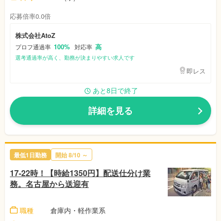
応募倍率0.0倍
株式会社AtoZ
100%
高
プロフ通過率
対応率
選考通過率が高く、勤務が決まりやすい求人です
即レス
あと8日で終了
詳細を見る
最低1日勤務
開始 8/10 ～
17-22時！【時給1350円】配送仕分け業
務。名古屋から送迎有
職種
倉庫内・軽作業系