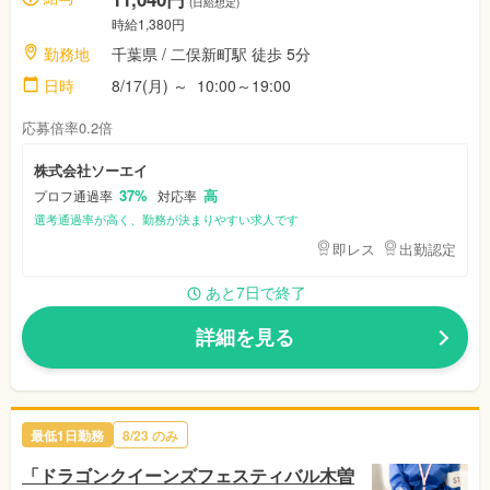
(日給想定)
時給1,380円
勤務地
千葉県 / 二俣新町駅 徒歩 5分
日時
8/17(月) ～ 10:00～19:00
応募倍率0.2倍
株式会社ソーエイ
37%
高
プロフ通過率
対応率
選考通過率が高く、勤務が決まりやすい求人です
即レス
出勤認定
あと7日で終了
詳細を見る
最低1日勤務
8/23 のみ
「ドラゴンクイーンズフェスティバル木曽