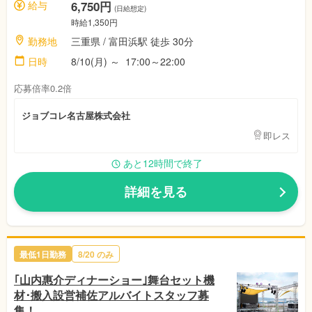
給与
6,750円
(日給想定)
時給1,350円
勤務地
三重県 / 富田浜駅 徒歩 30分
日時
8/10(月) ～ 17:00～22:00
応募倍率0.2倍
ジョブコレ名古屋株式会社
即レス
あと12時間で終了
詳細を見る
最低1日勤務
8/20 のみ
｢山内惠介ディナーショー｣舞台セット機
材･搬入設営補佐アルバイトスタッフ募
集！