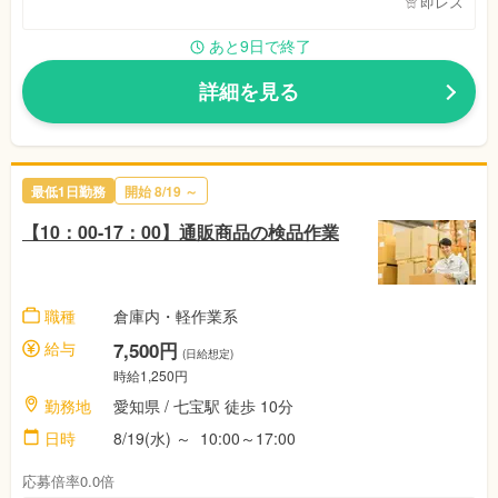
即レス
あと9日で終了
詳細を見る
最低1日勤務
開始 8/19 ～
【10：00-17：00】通販商品の検品作業
職種
倉庫内・軽作業系
給与
7,500円
(日給想定)
時給1,250円
勤務地
愛知県 / 七宝駅 徒歩 10分
日時
8/19(水) ～ 10:00～17:00
応募倍率0.0倍