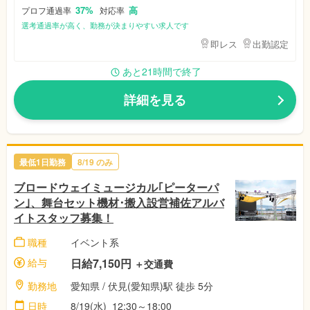
37%
高
プロフ通過率
対応率
選考通過率が高く、勤務が決まりやすい求人です
即レス
出勤認定
あと21時間で終了
詳細を見る
最低1日勤務
8/19 のみ
ブロードウェイミュージカル｢ピーターパ
ン｣、舞台セット機材･搬入設営補佐アルバ
イトスタッフ募集！
職種
イベント系
給与
日給7,150円
＋交通費
勤務地
愛知県 / 伏見(愛知県)駅 徒歩 5分
日時
8/19(水) 12:30～18:00