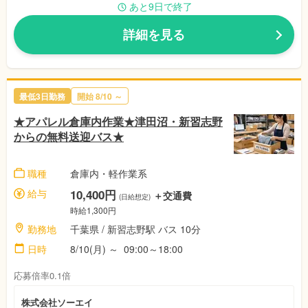
あと9日で終了
詳細を見る
最低3日勤務
開始 8/10 ～
★アパレル倉庫内作業★津田沼・新習志野
からの無料送迎バス★
職種
倉庫内・軽作業系
給与
10,400円
＋交通費
(日給想定)
時給1,300円
勤務地
千葉県 / 新習志野駅 バス 10分
日時
8/10(月) ～ 09:00～18:00
応募倍率0.1倍
株式会社ソーエイ