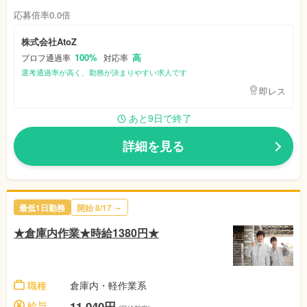
応募倍率0.0倍
株式会社AtoZ
100%
高
プロフ通過率
対応率
選考通過率が高く、勤務が決まりやすい求人です
即レス
あと9日で終了
詳細を見る
最低1日勤務
開始 8/17 ～
★倉庫内作業★時給1380円★
職種
倉庫内・軽作業系
給与
11,040円