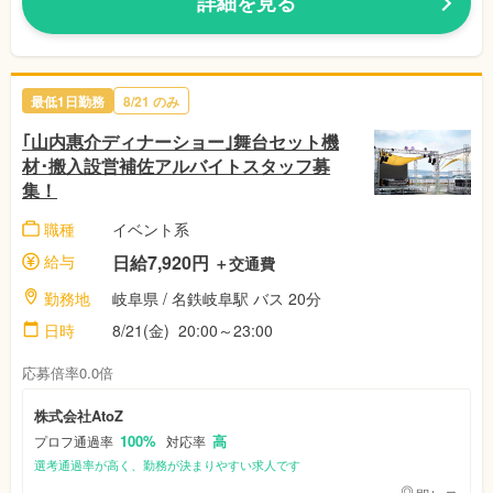
詳細を見る
最低1日勤務
8/21 のみ
｢山内惠介ディナーショー｣舞台セット機
材･搬入設営補佐アルバイトスタッフ募
集！
職種
イベント系
給与
日給7,920円
＋交通費
勤務地
岐阜県 / 名鉄岐阜駅 バス 20分
日時
8/21(金) 20:00～23:00
応募倍率0.0倍
株式会社AtoZ
100%
高
プロフ通過率
対応率
選考通過率が高く、勤務が決まりやすい求人です