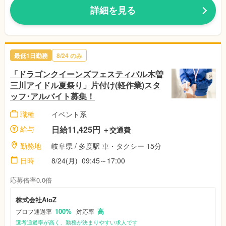
詳細を見る
最低1日勤務
8/24 のみ
「ドラゴンクイーンズフェスティバル木曽
三川アイドル夏祭り」片付け(軽作業)スタ
ッフ･アルバイト募集！
職種
イベント系
給与
日給11,425円
＋交通費
勤務地
岐阜県 / 多度駅 車・タクシー 15分
日時
8/24(月) 09:45～17:00
応募倍率0.0倍
株式会社AtoZ
100%
高
プロフ通過率
対応率
選考通過率が高く、勤務が決まりやすい求人です