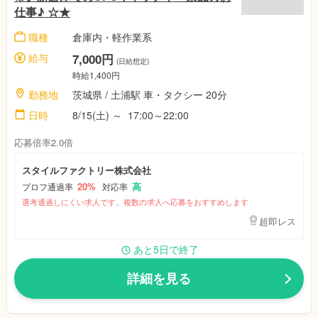
仕事♪ ☆★
職種
倉庫内・軽作業系
給与
7,000円
(日給想定)
時給1,400円
勤務地
茨城県 / 土浦駅 車・タクシー 20分
日時
8/15(土) ～ 17:00～22:00
応募倍率2.0倍
スタイルファクトリー株式会社
20%
高
プロフ通過率
対応率
選考通過しにくい求人です。複数の求人へ応募をおすすめします
超即レス
あと5日で終了
詳細を見る