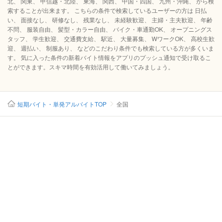
北、 関東、 甲信越・北陸、 東海、 関西、 中国・四国、 九州・沖縄、 から検
索することが出来ます。 こちらの条件で検索しているユーザーの方は 日払
い、 面接なし、 研修なし、 残業なし、 未経験歓迎、 主婦・主夫歓迎、 年齢
不問、 服装自由、 髪型・カラー自由、 バイク・車通勤OK、 オープニングス
タッフ、 学生歓迎、 交通費支給、 駅近、 大量募集、 WワークOK、 高校生歓
迎、 週払い、 制服あり、 などのこだわり条件でも検索している方が多くいま
す。 気に入った条件の新着バイト情報をアプリのプッシュ通知で受け取るこ
とができます。スキマ時間を有効活用して働いてみましょう。
短期バイト・単発アルバイトTOP
全国