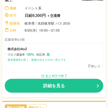
職種
イベント系
給与
日給9,300円
＋交通費
勤務地
岐阜県 / 名鉄岐阜駅 バス 20分
日時
8/20(木) 16:00～21:00
応募倍率0.0倍
株式会社AtoZ
100%
高
プロフ通過率
対応率
選考通過率が高く、勤務が決まりやすい求人です
即レス
あと8日で終了
詳細を見る
最低10日勤務
開始 8/17 ～