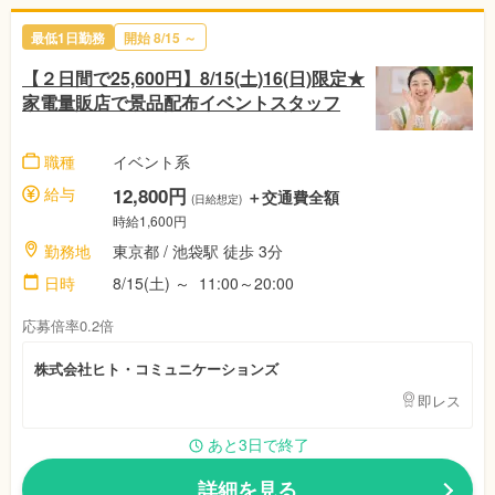
最低1日勤務
開始 8/15 ～
【２日間で25,600円】8/15(土)16(日)限定★
家電量販店で景品配布イベントスタッフ
職種
イベント系
給与
12,800円
＋交通費全額
(日給想定)
時給1,600円
勤務地
東京都 / 池袋駅 徒歩 3分
日時
8/15(土) ～ 11:00～20:00
応募倍率0.2倍
株式会社ヒト・コミュニケーションズ
即レス
あと3日で終了
詳細を見る