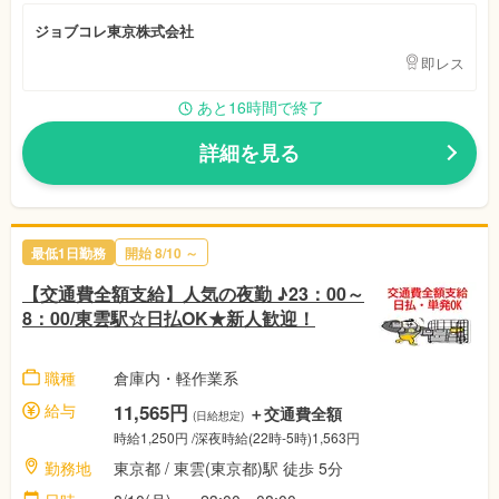
ジョブコレ東京株式会社
即レス
あと16時間で終了
詳細を見る
最低1日勤務
開始 8/10 ～
【交通費全額支給】人気の夜勤 ♪23：00～
8：00/東雲駅☆日払OK★新人歓迎！
職種
倉庫内・軽作業系
給与
11,565円
＋交通費全額
(日給想定)
時給1,250円 /深夜時給(22時-5時)1,563円
勤務地
東京都 / 東雲(東京都)駅 徒歩 5分