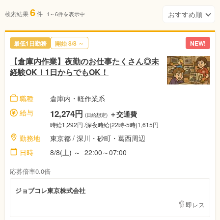
6
検索結果
件
1～6件を表示中
最低1日勤務
開始 8/8 ～
NEW!
【倉庫内作業】夜勤のお仕事たくさん◎未
経験OK！1日からでもOK！
職種
倉庫内・軽作業系
給与
12,274円
＋交通費
(日給想定)
時給1,292円 /深夜時給(22時-5時)1,615円
勤務地
東京都 / 深川・砂町・葛西周辺
日時
8/8(土) ～ 22:00～07:00
応募倍率0.0倍
ジョブコレ東京株式会社
即レス