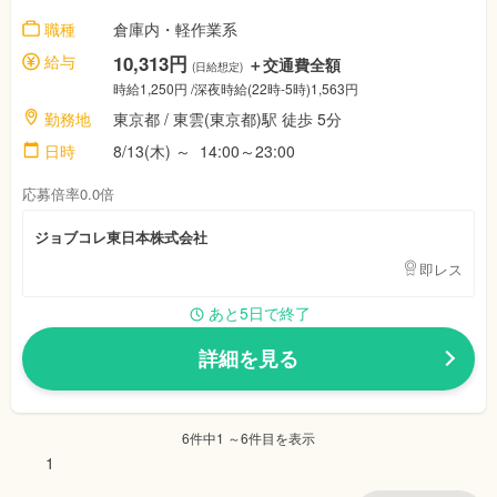
職種
倉庫内・軽作業系
給与
10,313円
＋交通費全額
(日給想定)
時給1,250円 /深夜時給(22時-5時)1,563円
勤務地
東京都 / 東雲(東京都)駅 徒歩 5分
日時
8/13(木) ～ 14:00～23:00
応募倍率0.0倍
ジョブコレ東日本株式会社
即レス
あと5日で終了
詳細を見る
6件中1 ～6件目を表示
1