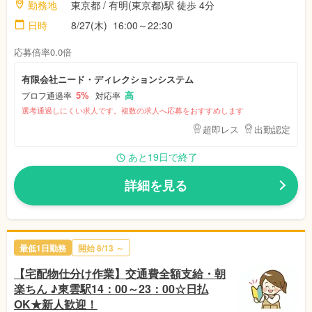
勤務地
東京都 / 有明(東京都)駅 徒歩 4分
日時
8/27(木) 16:00～22:30
応募倍率0.0倍
有限会社ニード・ディレクションシステム
5%
高
プロフ通過率
対応率
選考通過しにくい求人です。複数の求人へ応募をおすすめします
超即レス
出勤認定
あと19日で終了
詳細を見る
最低1日勤務
開始 8/13 ～
【宅配物仕分け作業】交通費全額支給・朝
楽ちん ♪東雲駅14：00～23：00☆日払
OK★新人歓迎！