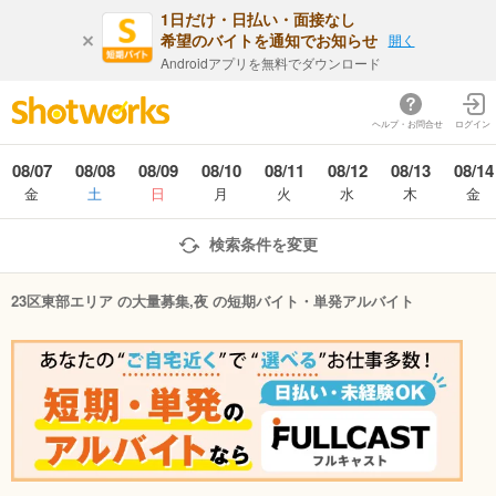
1日だけ・日払い・面接なし
希望のバイトを通知でお知らせ
開く
Androidアプリを無料でダウンロード
ヘルプ・お問合せ
ログイン
08/07
08/08
08/09
08/10
08/11
08/12
08/13
08/14
金
土
日
月
火
水
木
金
検索条件を変更
23区東部エリア の大量募集,夜 の短期バイト・単発アルバイト