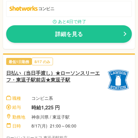
あと4日で終了
詳細を見る
最低1日勤務
8/17 のみ
日払い（当日手渡し）★ローソンスリーエ
フ・東逗子駅前店★東逗子駅
職種
コンビニ系
給与
時給1,225 円
勤務地
神奈川県 / 東逗子駅
日時
8/17(月) 21:00～06:00
ローソンスリーエフ 東逗子駅前店