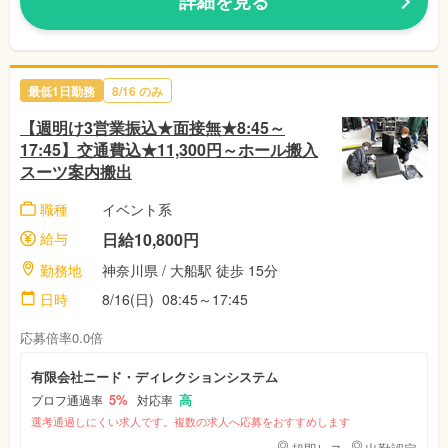
詳細を見る
最低1日勤務
8/16 のみ
【週明け3営業振込★面接無★8:45～
17:45】交通費込★11,300円～ホール搬入
スーツ案内搬出
職種
イベント系
給与
日給10,800円
勤務地
神奈川県 / 大船駅 徒歩 15分
日時
8/16(日) 08:45～17:45
応募倍率0.0倍
有限会社ニード・ディレクションシステム
5%
高
プロフ通過率
対応率
選考通過しにくい求人です。複数の求人へ応募をおすすめします