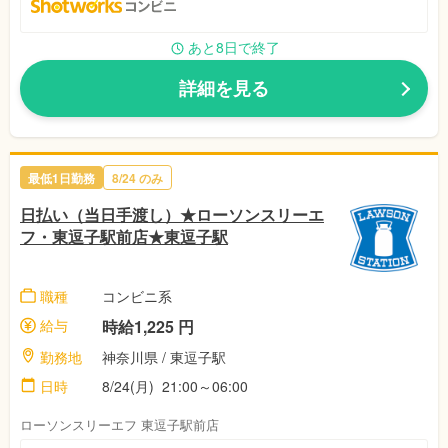
あと8日で終了
詳細を見る
最低1日勤務
8/24 のみ
日払い（当日手渡し）★ローソンスリーエ
フ・東逗子駅前店★東逗子駅
職種
コンビニ系
給与
時給1,225 円
勤務地
神奈川県 / 東逗子駅
日時
8/24(月) 21:00～06:00
ローソンスリーエフ 東逗子駅前店