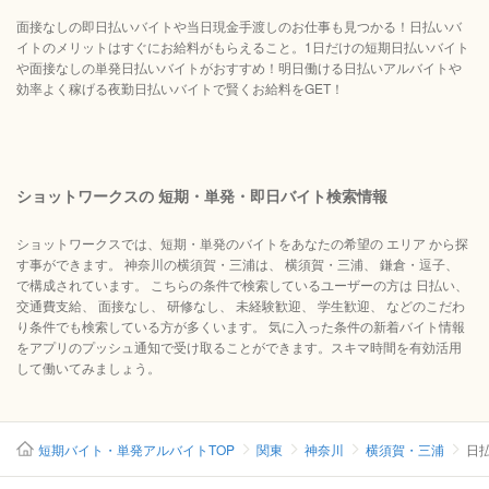
面接なしの即日払いバイトや当日現金手渡しのお仕事も見つかる！日払いバ
イトのメリットはすぐにお給料がもらえること。1日だけの短期日払いバイト
や面接なしの単発日払いバイトがおすすめ！明日働ける日払いアルバイトや
効率よく稼げる夜勤日払いバイトで賢くお給料をGET！
ショットワークスの 短期・単発・即日バイト検索情報
ショットワークスでは、短期・単発のバイトをあなたの希望の エリア から探
す事ができます。 神奈川の横須賀・三浦は、 横須賀・三浦、 鎌倉・逗子、
で構成されています。 こちらの条件で検索しているユーザーの方は 日払い、
交通費支給、 面接なし、 研修なし、 未経験歓迎、 学生歓迎、 などのこだわ
り条件でも検索している方が多くいます。 気に入った条件の新着バイト情報
をアプリのプッシュ通知で受け取ることができます。スキマ時間を有効活用
して働いてみましょう。
短期バイト・単発アルバイトTOP
関東
神奈川
横須賀・三浦
日