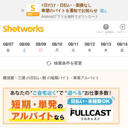
1日だけ・日払い・面接なし
希望のバイトを通知でお知らせ
開く
Androidアプリを無料でダウンロード
ヘルプ・お問合せ
ログイン
08/07
08/08
08/09
08/10
08/11
08/12
08/13
08/14
金
土
日
月
火
水
木
金
検索条件を変更
横須賀・三浦 の日払い,朝 の短期バイト・単発アルバイト