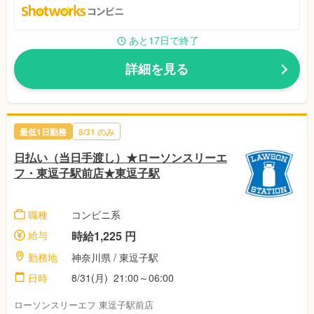
あと17日で終了
詳細を見る
最低1日勤務
8/31 のみ
日払い（当日手渡し）★ローソンスリーエ
フ・東逗子駅前店★東逗子駅
職種
コンビニ系
給与
時給1,225 円
勤務地
神奈川県 / 東逗子駅
日時
8/31(月) 21:00～06:00
ローソンスリーエフ 東逗子駅前店