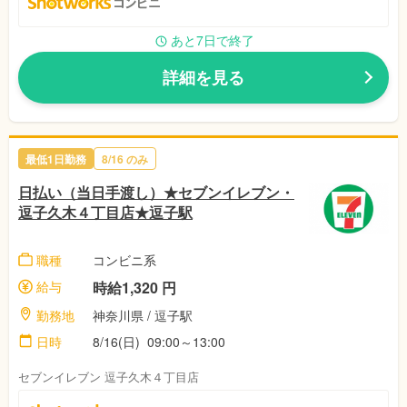
あと7日で終了
詳細を見る
最低1日勤務
8/16 のみ
日払い（当日手渡し）★セブンイレブン・
逗子久木４丁目店★逗子駅
職種
コンビニ系
給与
時給1,320 円
勤務地
神奈川県 / 逗子駅
日時
8/16(日) 09:00～13:00
セブンイレブン 逗子久木４丁目店