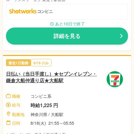
あと10日で終了
詳細を見る
最低1日勤務
8/18 のみ
日払い（当日手渡し）★セブンイレブン・
鎌倉大船仲通り店★大船駅
職種
コンビニ系
給与
時給1,225 円
勤務地
神奈川県 / 大船駅
日時
8/18(火) 21:55～05:55