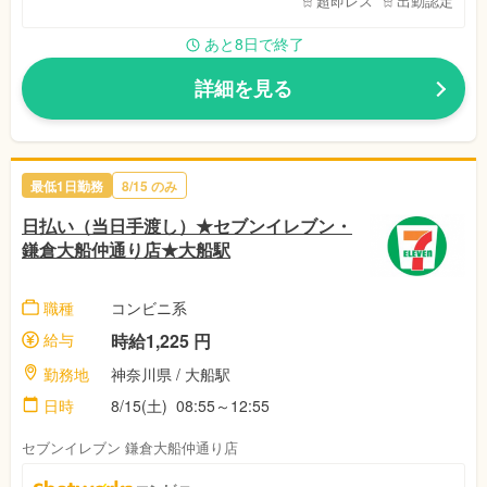
超即レス
出勤認定
あと8日で終了
詳細を見る
最低1日勤務
8/15 のみ
日払い（当日手渡し）★セブンイレブン・
鎌倉大船仲通り店★大船駅
職種
コンビニ系
給与
時給1,225 円
勤務地
神奈川県 / 大船駅
日時
8/15(土) 08:55～12:55
セブンイレブン 鎌倉大船仲通り店