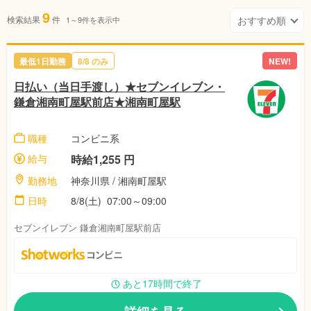
9
検索結果
件
1～9件を表示中
最低1日勤務
8/8 のみ
NEW!
日払い（当日手渡し）★セブンイレブン・
鎌倉湘南町屋駅前店★湘南町屋駅
職種
コンビニ系
給与
時給1,255 円
勤務地
神奈川県 / 湘南町屋駅
日時
8/8(土) 07:00～09:00
セブンイレブン 鎌倉湘南町屋駅前店
あと17時間で終了