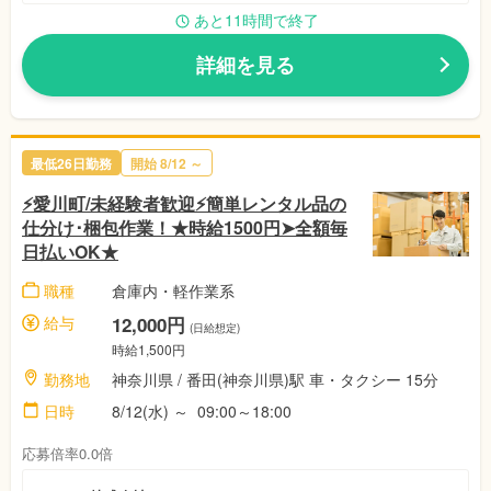
あと11時間で終了
詳細を見る
最低26日勤務
開始 8/12 ～
⚡愛川町/未経験者歓迎⚡簡単レンタル品の
仕分け･梱包作業！★時給1500円➤全額毎
日払いOK★
職種
倉庫内・軽作業系
給与
12,000円
(日給想定)
時給1,500円
勤務地
神奈川県 / 番田(神奈川県)駅 車・タクシー 15分
日時
8/12(水) ～ 09:00～18:00
応募倍率0.0倍