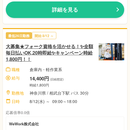
詳細を見る
最低26日勤務
開始 8/12 ～
大募集★フォーク資格を活かせる！✨全額
毎日払いOK,20時即給✨キャンペーン時給
1,800円！！
職種
倉庫内・軽作業系
給与
14,400円
(日給想定)
時給1,800円
勤務地
神奈川県 / 相武台下駅 バス 30分
日時
8/12(水) ～ 09:00～18:00
応募倍率0.0倍
WeWork株式会社