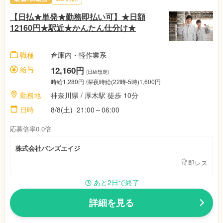
【日払★単発★勤務即払い可】★日額
12160円★駅近★かんたん仕分け★
職種
倉庫内・軽作業系
給与
12,160円
(日給想定)
時給1,280円 /深夜時給(22時-5時)1,600円
勤務地
神奈川県 / 厚木駅 徒歩 10分
日時
8/8(土) 21:00～06:00
応募倍率0.0倍
株式会社バンズエイジ
即レス
あと2日で終了
詳細を見る