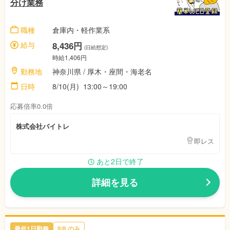
分け業務
職種
倉庫内・軽作業系
給与
8,436円
(日給想定)
時給1,406円
勤務地
神奈川県 / 厚木・座間・海老名
日時
8/10(月) 13:00～19:00
応募倍率0.0倍
株式会社バイトレ
即レス
あと2日で終了
詳細を見る
最低1日勤務
8/8 のみ