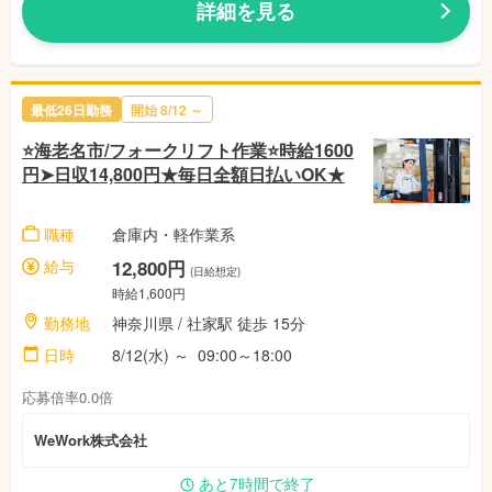
詳細を見る
最低26日勤務
開始 8/12 ～
⭐海老名市/フォークリフト作業⭐時給1600
円➤日収14,800円★毎日全額日払いOK★
職種
倉庫内・軽作業系
給与
12,800円
(日給想定)
時給1,600円
勤務地
神奈川県 / 社家駅 徒歩 15分
日時
8/12(水) ～ 09:00～18:00
応募倍率0.0倍
WeWork株式会社
あと7時間で終了