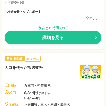
応募倍率0.1倍
株式会社トップスポット
即レス
あと10時間で終了
詳細を見る
最低1日勤務
8/10 のみ
カゴを使った搬送業務
職種
倉庫内・軽作業系
給与
8,844円
(日給想定)
時給1,474円
勤務地
神奈川県 / 厚木・座間・海老名