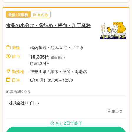
最低1日勤務
8/10 のみ
食品の小分け・袋詰め・梱包・加工業務
職種
構内製造・組み立て・加工系
給与
10,305円
(日給想定)
時給1,374円
勤務地
神奈川県 / 厚木・座間・海老名
日時
8/10(月) 09:30～18:00
応募倍率0.0倍
株式会社バイトレ
即レス
あと2日で終了