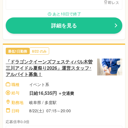
即レス
あと10日で終了
詳細を見る
最低1日勤務
8/22
のみ
「ドラゴンクイーンズフェスティバル木曽
三川アイドル夏祭り2026」運営スタッフ･
アルバイト募集！
職種
イベント系
給与
日給16,535円
＋交通費
勤務地
岐阜県
/ 多度駅
日時
8/22(土)
07:15～20:00
応募倍率0.0倍