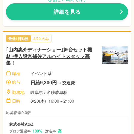
詳細を見る
最低1日勤務
8/20
のみ
｢山内惠介ディナーショー｣舞台セット機
材･搬入設営補佐アルバイトスタッフ募
集！
職種
イベント系
給与
日給9,300円
＋交通費
勤務地
岐阜県
/ 名鉄岐阜駅
日時
8/20(木)
16:00～21:00
応募倍率0.0倍
株式会社AtoZ
100%
高
プロフ通過率
対応率