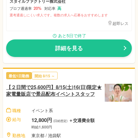
スタイルファクトリー株式会社
20%
高
プロフ通過率
対応率
選考通過しにくい求人です。複数の求人へ応募をおすすめします
超即レス
あと5日で終了
詳細を見る
最低1日勤務
開始
8/15
～
【２日間で25,600円】8/15(土)16(日)限定★
家電量販店で景品配布イベントスタッフ
職種
イベント系
給与
12,800円
＋交通費全額
(日給想定)
時給1,600円
勤務地
東京都
/ 池袋駅