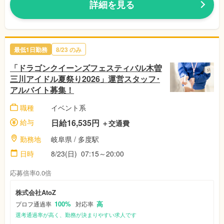
詳細を見る
最低1日勤務
8/23
のみ
「ドラゴンクイーンズフェスティバル木曽
三川アイドル夏祭り2026」運営スタッフ･
アルバイト募集！
職種
イベント系
給与
日給16,535円
＋交通費
勤務地
岐阜県
/ 多度駅
日時
8/23(日)
07:15～20:00
応募倍率0.0倍
株式会社AtoZ
100%
高
プロフ通過率
対応率
選考通過率が高く、勤務が決まりやすい求人です