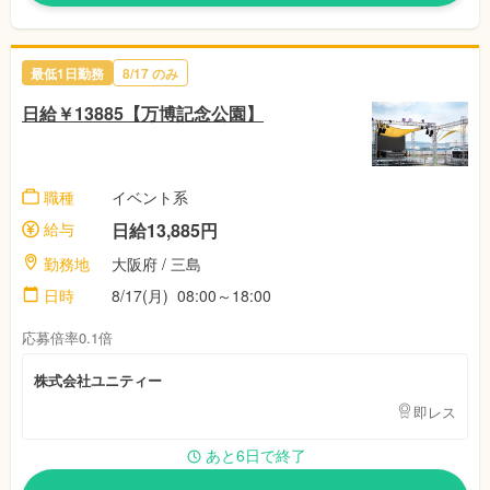
最低1日勤務
8/17
のみ
日給￥13885【万博記念公園】
職種
イベント系
給与
日給13,885円
勤務地
大阪府
/
三島
日時
8/17(月)
08:00～18:00
応募倍率0.1倍
株式会社ユニティー
即レス
あと6日で終了