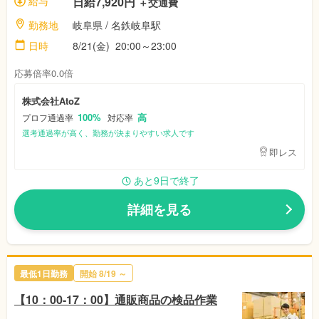
給与
日給7,920円
＋交通費
勤務地
岐阜県
/ 名鉄岐阜駅
日時
8/21(金)
20:00～23:00
応募倍率0.0倍
株式会社AtoZ
100%
高
プロフ通過率
対応率
選考通過率が高く、勤務が決まりやすい求人です
即レス
あと9日で終了
詳細を見る
最低1日勤務
開始
8/19
～
【10：00-17：00】通販商品の検品作業