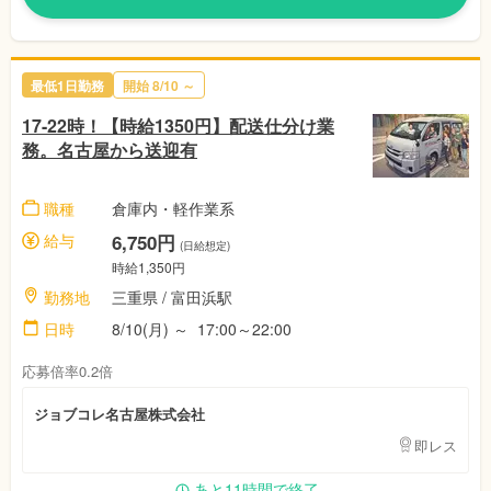
最低1日勤務
開始
8/10
～
17-22時！【時給1350円】配送仕分け業
務。名古屋から送迎有
職種
倉庫内・軽作業系
給与
6,750円
(日給想定)
時給1,350円
勤務地
三重県
/ 富田浜駅
日時
8/10(月)
～
17:00～22:00
応募倍率0.2倍
ジョブコレ名古屋株式会社
即レス
あと11時間で終了