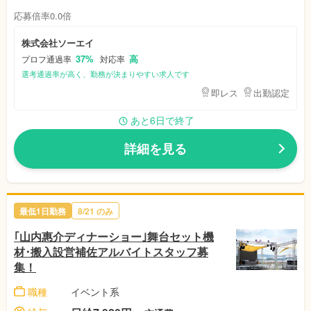
応募倍率0.0倍
株式会社ソーエイ
37%
高
プロフ通過率
対応率
選考通過率が高く、勤務が決まりやすい求人です
即レス
出勤認定
あと6日で終了
詳細を見る
最低1日勤務
8/21
のみ
｢山内惠介ディナーショー｣舞台セット機
材･搬入設営補佐アルバイトスタッフ募
集！
職種
イベント系