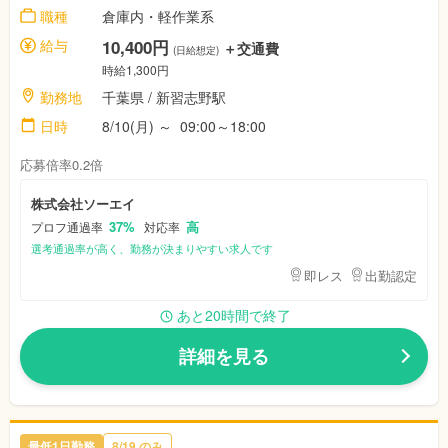
職種
倉庫内・軽作業系
給与
10,400円
＋交通費
(日給想定)
時給1,300円
勤務地
千葉県
/ 新習志野駅
日時
8/10(月)
～
09:00～18:00
応募倍率0.2倍
株式会社ソーエイ
37%
高
プロフ通過率
対応率
選考通過率が高く、勤務が決まりやすい求人です
即レス
出勤認定
あと20時間で終了
詳細を見る
最低1日勤務
8/19
のみ