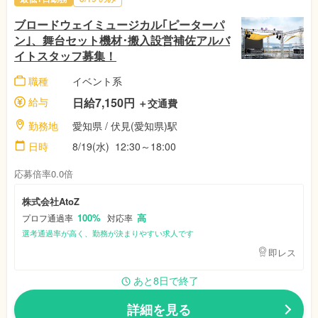
ブロードウェイミュージカル｢ピーターパ
ン｣、舞台セット機材･搬入設営補佐アルバ
イトスタッフ募集！
職種
イベント系
給与
日給7,150円
＋交通費
勤務地
愛知県
/ 伏見(愛知県)駅
日時
8/19(水)
12:30～18:00
応募倍率0.0倍
株式会社AtoZ
100%
高
プロフ通過率
対応率
選考通過率が高く、勤務が決まりやすい求人です
即レス
あと8日で終了
詳細を見る