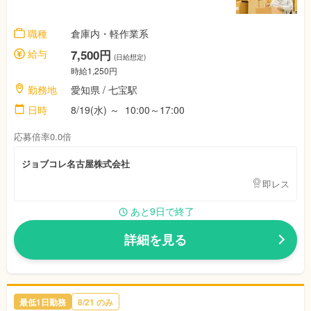
職種
倉庫内・軽作業系
給与
7,500円
(日給想定)
時給1,250円
勤務地
愛知県
/ 七宝駅
日時
8/19(水)
～
10:00～17:00
応募倍率0.0倍
ジョブコレ名古屋株式会社
即レス
あと9日で終了
詳細を見る
最低1日勤務
8/21
のみ