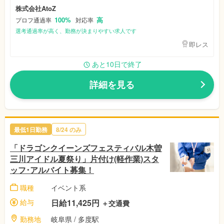
株式会社AtoZ
100%
高
プロフ通過率
対応率
選考通過率が高く、勤務が決まりやすい求人です
即レス
あと10日で終了
詳細を見る
最低1日勤務
8/24
のみ
「ドラゴンクイーンズフェスティバル木曽
三川アイドル夏祭り」片付け(軽作業)スタ
ッフ･アルバイト募集！
職種
イベント系
給与
日給11,425円
＋交通費
勤務地
岐阜県
/ 多度駅