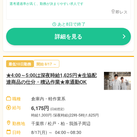
選考通過率が高く、勤務が決まりやすい求人です
即レス
あと8日で終了
詳細を見る
最低10日勤務
開始
8/17
～
★4:00～5:00は深夜時給1,625円★生協配
達商品の仕分・積込作業★車通勤OK
職種
倉庫内・軽作業系
給与
6,175円
(日給想定)
時給1,300円
/深夜時給(22時-5時)1,625円
勤務地
千葉県
/
松戸・柏・我孫子周辺
日時
8/17(月)
～
04:00～08:30