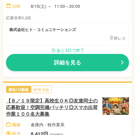
日時
8/15(土)
～
11:00～20:00
応募倍率0.2倍
株式会社ヒト・コミュニケーションズ
即レス
あと3日で終了
詳細を見る
最低1日勤務
8/19
のみ
【８／１９限定】高校生ＯＫ◎友達同士の
応募歓迎！空調完備バッチリ◎スマホ出荷
作業１００名大募集
職種
倉庫内・軽作業系
給与
8,412円
(日給想定)