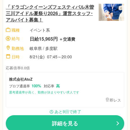
「ドラゴンクイーンズフェスティバル木曽
三川アイドル夏祭り2026」運営スタッフ･
アルバイト募集！
職種
イベント系
給与
日給15,965円
＋交通費
勤務地
岐阜県
/ 多度駅
日時
8/21(金)
07:45～20:00
応募倍率0.0倍
株式会社AtoZ
100%
高
プロフ通過率
対応率
選考通過率が高く、勤務が決まりやすい求人です
即レス
あと9日で終了
詳細を見る