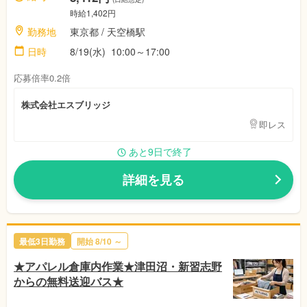
時給1,402円
勤務地
東京都
/ 天空橋駅
日時
8/19(水)
10:00～17:00
応募倍率0.2倍
株式会社エスブリッジ
即レス
あと9日で終了
詳細を見る
最低3日勤務
開始
8/10
～
★アパレル倉庫内作業★津田沼・新習志野
からの無料送迎バス★