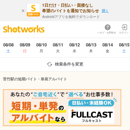
1日だけ・日払い・面接なし
希望のバイトを通知でお知らせ
開く
Androidアプリを無料でダウンロード
ヘルプ・お問合せ
ログイン
08/08
08/09
08/10
08/11
08/12
08/13
08/14
08/15
土
日
月
火
水
木
金
土
検索条件を変更
苦竹駅の短期バイト・単発アルバイト