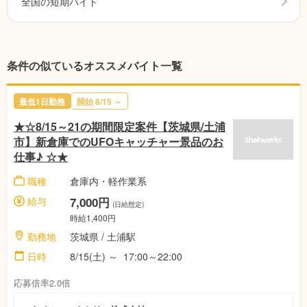
全国の短期バイト
条件の似ているオススメバイト一覧
最低1日勤務
開始
8/15
～
★☆8/15～21の期間限定案件【茨城県/土浦
市】新倉庫でのUFOキャッチャー景品のお
仕事♪ ☆★
職種
倉庫内・軽作業系
給与
7,000円
(日給想定)
時給1,400円
勤務地
茨城県
/ 土浦駅
日時
8/15(土)
～
17:00～22:00
応募倍率2.0倍