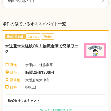
全国の短期バイト
条件の似ているオススメバイト一覧
最低1日勤務
8/8
のみ
登録制
☆送迎☆未経験OK！物流倉庫で簡単ワー
ク
職種
倉庫内・軽作業系
給与
時間単価1300円
勤務地
大阪府泉大津市
日時
8/8(土)
株式会社フルキャスト
あと18時間で終了