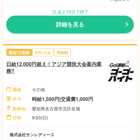
あと10日で終了
詳細を見る
最低1日勤務
9/20
のみ
登録制
日給12,000円超え！アジア競技大会案内業
務?
職種
その他
給与
時給1,500円|交通費1,000円
勤務地
愛知県名古屋市北区名城
日時
9/20(日)
株式会社サンレディース