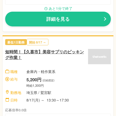
あと1分で終了
詳細を見る
最低1日勤務
開始
8/17
～
短時間！【久喜市】美容サプリのピッキン
グ作業！
職種
倉庫内・軽作業系
給与
5,200円
(日給想定)
時給1,300円
勤務地
埼玉県
/ 鷲宮駅
日時
8/17(月)
～
13:30～17:30
応募倍率0.0倍