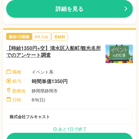
詳細を見る
最低1日勤務
8/9
のみ
登録制
【時給1350円+交】清水区入船町/観光名所
でのアンケート調査
職種
イベント系
給与
時間単価1350円
勤務地
静岡県静岡市
日時
8/9(日)
株式会社フルキャスト
あと1日で終了