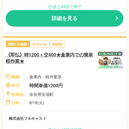
あと43日で終了
詳細を見る
最低1日勤務
8/18
のみ
登録制
《即払》時1200＋交400★倉庫内での簡単
軽作業★
職種
倉庫内・軽作業系
給与
時間単価1200円
勤務地
奈良県安堵町
日時
8/18(火)
株式会社フルキャスト