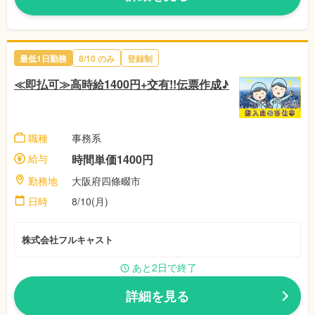
最低1日勤務
8/10
のみ
登録制
≪即払可≫高時給1400円+交有!!伝票作成♪
職種
事務系
給与
時間単価1400円
勤務地
大阪府四條畷市
日時
8/10(月)
株式会社フルキャスト
あと2日で終了
詳細を見る