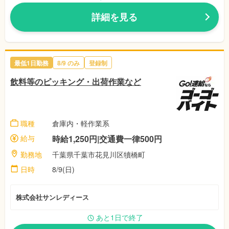
詳細を見る
最低1日勤務
8/9
のみ
登録制
飲料等のピッキング・出荷作業など
職種
倉庫内・軽作業系
給与
時給1,250円|交通費一律500円
勤務地
千葉県千葉市花見川区犢橋町
日時
8/9(日)
株式会社サンレディース
あと1日で終了