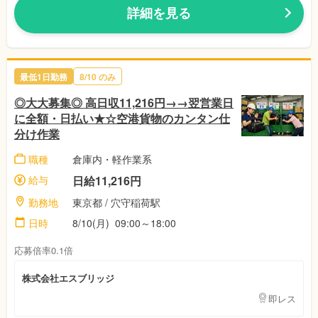
詳細を見る
最低1日勤務
8/10
のみ
◎大大募集◎ 高日収11,216円→→翌営業日
に全額・日払い★☆空港貨物のカンタン仕
分け作業
職種
倉庫内・軽作業系
給与
日給11,216円
勤務地
東京都
/ 穴守稲荷駅
日時
8/10(月)
09:00～18:00
応募倍率0.1倍
株式会社エスブリッジ
即レス