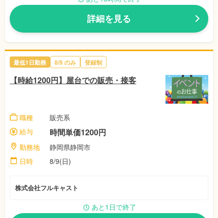
詳細を見る
最低1日勤務
8/9
のみ
登録制
【時給1200円】屋台での販売・接客
職種
販売系
給与
時間単価1200円
勤務地
静岡県静岡市
日時
8/9(日)
株式会社フルキャスト
あと1日で終了