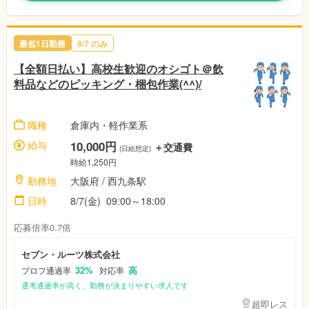
最低1日勤務
8/7
のみ
【全額日払い】高校生歓迎のオシゴト＠飲
料品などのピッキング・梱包作業(^^)/
職種
倉庫内・軽作業系
給与
10,000円
＋交通費
(日給想定)
時給1,250円
勤務地
大阪府
/ 西九条駅
日時
8/7(金)
09:00～18:00
応募倍率0.7倍
セブン・ルーツ株式会社
32%
高
プロフ通過率
対応率
選考通過率が高く、勤務が決まりやすい求人です
超即レス