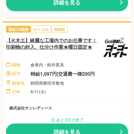
詳細を見る
最低1日勤務
8/11
のみ
登録制
【火木土】綺麗な工場内でのお仕事です！
印刷物の封入、仕分け作業★曜日固定★
職種
倉庫内・軽作業系
給与
時給1,097円|交通費一律200円
勤務地
静岡県磐田市敷地
日時
8/11(火)
株式会社サンレディース
あと3日で終了
詳細を見る