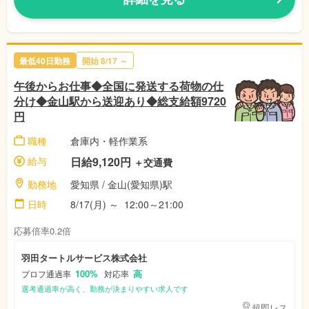
最低40日勤務
開始
8/17
～
午後からお仕事◆全国に発送する荷物の仕
分け◆金山駅から送迎あり◆総支給額9720
円
職種
倉庫内・軽作業系
給与
日給9,120円
＋交通費
勤務地
愛知県
/ 金山(愛知県)駅
日時
8/17(月)
～
12:00～21:00
応募倍率0.2倍
羽田タートルサービス株式会社
100%
高
プロフ通過率
対応率
選考通過率が高く、勤務が決まりやすい求人です
超即レス