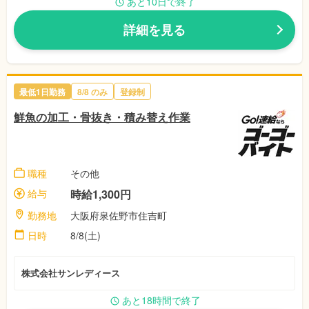
あと10日で終了
詳細を見る
最低1日勤務
8/8
のみ
登録制
鮮魚の加工・骨抜き・積み替え作業
職種
その他
給与
時給1,300円
勤務地
大阪府泉佐野市住吉町
日時
8/8(土)
株式会社サンレディース
あと18時間で終了