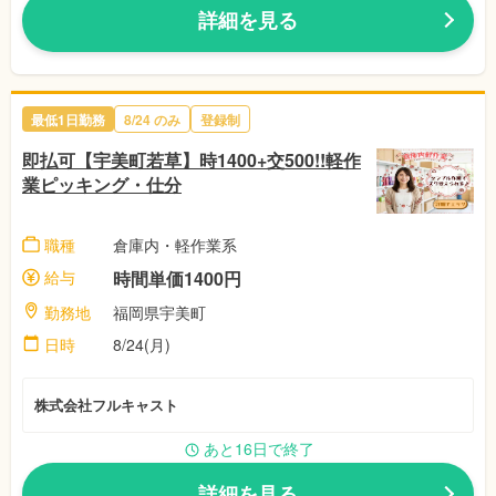
詳細を見る
最低1日勤務
8/24
のみ
登録制
即払可【宇美町若草】時1400+交500!!軽作
業ピッキング・仕分
職種
倉庫内・軽作業系
給与
時間単価1400円
勤務地
福岡県宇美町
日時
8/24(月)
株式会社フルキャスト
あと16日で終了
詳細を見る