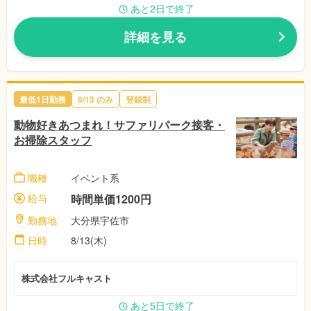
あと2日で終了
詳細を見る
最低1日勤務
8/13
のみ
登録制
動物好きあつまれ！サファリパーク接客・
お掃除スタッフ
職種
イベント系
給与
時間単価1200円
勤務地
大分県宇佐市
日時
8/13(木)
株式会社フルキャスト
あと5日で終了