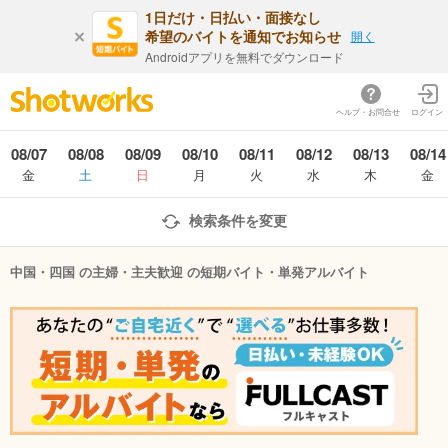
1日だけ・日払い・面接なし
希望のバイトを通知でお知らせ
開く
Androidアプリを無料でダウンロード
ヘルプ・お問合せ
ログイン
08/07
08/08
08/09
08/10
08/11
08/12
08/13
08/14
金
土
日
月
火
水
木
金
検索条件を変更
中国・四国 の主婦・主夫歓迎 の短期バイト・単発アルバイト