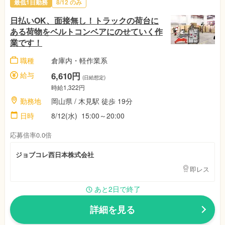
最低1日勤務
8/12 のみ
日払いOK、面接無し！トラックの荷台に
ある荷物をベルトコンベアにのせていく作
業です！
職種
倉庫内・軽作業系
給与
6,610円
(日給想定)
時給1,322円
勤務地
岡山県 / 木見駅 徒歩 19分
日時
8/12(水) 15:00～20:00
応募倍率0.0倍
ジョブコレ西日本株式会社
即レス
あと2日で終了
詳細を見る