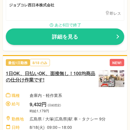
ジョブコレ西日本株式会社
即レス
あと6日で終了
詳細を見る
最低1日勤務
8/18 のみ
NEW!
1日OK、日払いOK、面接無し！100均商品
の仕分け作業です!
職種
倉庫内・軽作業系
給与
9,432円
(日給想定)
時給1,179円
勤務地
広島県 / 大塚(広島県)駅 車・タクシー 9分
日時
8/18(火) 09:00～18:00