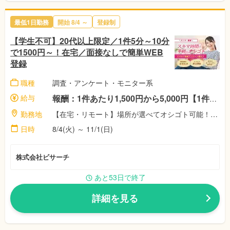
最低1日勤務
開始 8/4 ～
登録制
【学生不可】20代以上限定／1件5分～10分
で1500円～！在宅／面接なしで簡単WEB
登録
職種
調査・アンケート・モニター系
給与
報酬：1件あたり1,500円から5,000円【1件5分～10分程度！】 ☆稼働者に祝い金最大11,500円！（※弊社規定による） 完全出来高制！対応した案件数に応じて、報酬額がアップします♪
勤務地
【在宅・リモート】場所が選べてオシゴト可能！空いた時間で自由に選択♪株式会社ビサーチ
日時
8/4(火) ～ 11/1(日)
株式会社ビサーチ
あと53日で終了
詳細を見る