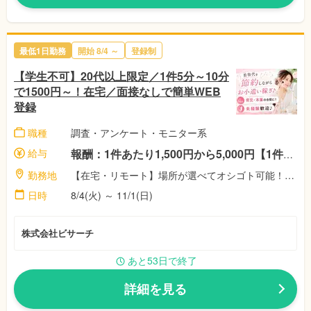
最低1日勤務
開始 8/4 ～
登録制
【学生不可】20代以上限定／1件5分～10分
で1500円～！在宅／面接なしで簡単WEB
登録
職種
調査・アンケート・モニター系
給与
報酬：1件あたり1,500円から5,000円【1件5分～10分程度！】 ☆稼働者に祝い金最大11,500円！（※弊社規定による） 完全出来高制！対応した案件数に応じて、報酬額がアップします♪
勤務地
【在宅・リモート】場所が選べてオシゴト可能！空いた時間で自由に選択♪株式会社ビサーチ
日時
8/4(火) ～ 11/1(日)
株式会社ビサーチ
あと53日で終了
詳細を見る