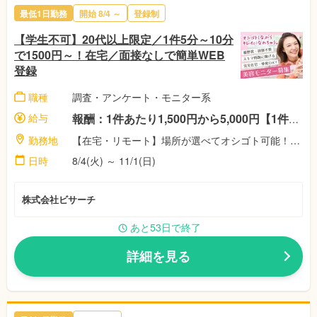
最低1日勤務
開始 8/4 ～
登録制
【学生不可】20代以上限定／1件5分～10分
で1500円～！在宅／面接なしで簡単WEB
登録
職種
調査・アンケート・モニター系
給与
報酬：1件あたり1,500円から5,000円【1件5分～10分程度！】 ☆稼働者に祝い金最大11,500円！（※弊社規定による） 完全出来高制！対応した案件数に応じて、報酬額がアップします♪
勤務地
【在宅・リモート】場所が選べてオシゴト可能！空いた時間で自由に選択♪株式会社ビサーチ
日時
8/4(火) ～ 11/1(日)
株式会社ビサーチ
あと53日で終了
詳細を見る