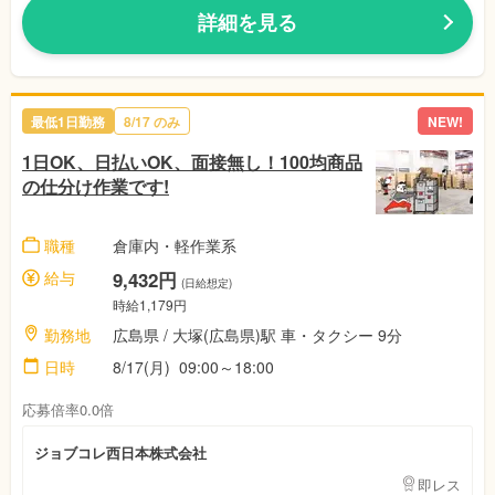
詳細を見る
最低1日勤務
8/17 のみ
NEW!
1日OK、日払いOK、面接無し！100均商品
の仕分け作業です!
職種
倉庫内・軽作業系
給与
9,432円
(日給想定)
時給1,179円
勤務地
広島県 / 大塚(広島県)駅 車・タクシー 9分
日時
8/17(月) 09:00～18:00
応募倍率0.0倍
ジョブコレ西日本株式会社
即レス