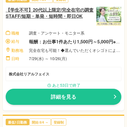
【学生不可】20代以上限定/完全在宅の調査
STAFF/短期・単発・短時間・即日OK
職種
調査・アンケート・モニター系
給与
報酬：お仕事1件あたり1,500円～5,000円※案件によって異なります！ ◎稼働者にはさらに祝い金最大11,500円♪※弊社規定による
勤務地
完全在宅も可能！◆選んでいただくオシゴトによって異なります！◎あなたのご都合に合わせて好きな時間に好きな場所で！【株式会社リアル・フェイス】
日時
7/29(水) ～ 10/26(月)
株式会社リアルフェイス
あと53日で終了
詳細を見る
最低1日勤務
開始 8/4 ～
登録制