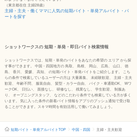
（東京都在住 主婦28歳）
主婦・主夫・働くママに人気の短期バイト・単発アルバイト・パ
ートを探す
ショットワークスの 短期・単発・即日バイト検索情報
ショットワークスでは、短期・単発のバイトをあなたの希望の エリア から探
す事ができます。 中国・四国地方の 鳥取、 島根、 岡山、 広島、 山口、 徳
島、 香川、 愛媛、 高知、 の短期バイト・単発バイトをご紹介します。 こち
らの条件で検索しているユーザーの方は 大量募集、 未経験歓迎、 主婦・主夫
歓迎、 年齢不問、 服装自由、 髪型・カラー自由、 バイク・車通勤OK、 Wワ
ークOK、 日払い、 面接なし、 研修なし、 残業なし、 学生歓迎、 制服あ
り、 オープニングスタッフ、 などのこだわり条件でも検索している方が多く
います。 気に入った条件の新着バイト情報をアプリのプッシュ通知で受け取
ることができます。スキマ時間を有効活用して働いてみましょう。
短期バイト・単発アルバイトTOP
中国・四国
主婦・主夫歓迎