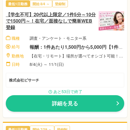
最低1日勤務
開始 8/4 ～
登録制
【学生不可】20代以上限定／1件5分～10分
で1500円～！在宅／面接なしで簡単WEB
登録
職種
調査・アンケート・モニター系
給与
報酬：1件あたり1,500円から5,000円【1件5分～10分程度！】 ☆稼働者に祝い金最大11,500円！（※弊社規定による） 完全出来高制！対応した案件数に応じて、報酬額がアップします♪
勤務地
【在宅・リモート】場所が選べてオシゴト可能！空いた時間で自由に選択♪株式会社ビサーチ
日時
8/4(火) ～ 11/1(日)
株式会社ビサーチ
あと53日で終了
詳細を見る
最低1日勤務
開始 7/29 ～
登録制