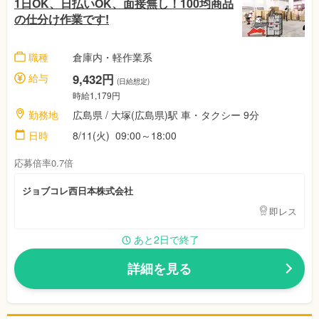
1日OK、日払いOK、面接無し！100均商品
の仕分け作業です!
職種
倉庫内・軽作業系
給与
9,432円
(日給想定)
時給1,179円
勤務地
広島県 / 大塚(広島県)駅 車・タクシー 9分
日時
8/11(火) 09:00～18:00
応募倍率0.7倍
ジョブコレ西日本株式会社
即レス
あと2日で終了
詳細を見る