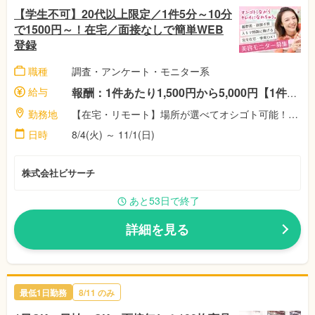
【学生不可】20代以上限定／1件5分～10分
で1500円～！在宅／面接なしで簡単WEB
登録
職種
調査・アンケート・モニター系
給与
報酬：1件あたり1,500円から5,000円【1件5分～10分程度！】 ☆稼働者に祝い金最大11,500円！（※弊社規定による） 完全出来高制！対応した案件数に応じて、報酬額がアップします♪
勤務地
【在宅・リモート】場所が選べてオシゴト可能！空いた時間で自由に選択♪株式会社ビサーチ
日時
8/4(火) ～ 11/1(日)
株式会社ビサーチ
あと53日で終了
詳細を見る
最低1日勤務
8/11 のみ