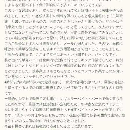
トよりも短期バイトで働く割合の方が多く占めているそうです。
このような経緯があり、友人にすすめられて私も短期バイトに興味を持ち始
めました。ただ、いざ求人案件の情報を調べてみると求人情報には「主婦歓
迎」と書いてはいるものの、実際のところはちゃんと働けるのかどうかは半
信半疑で働くことができないんじゃないかと思ってました。友人のすすめだ
し嘘ではないとわかってはいるのですが、実際に自分で働いてみないことに
はその疑念が解消されないと思い、試しに興味のある仕事に応募してみたと
ころ予想外にもすんなり審査が通り、メールが届きました。その後、面接に
呼ばれて簡単な面接をした後すぐに採用通知がきて働くことになりました。
応募から採用まで、ここまで本当にあっという間でした。びっくりです。
私が働いた単発バイトは倉庫内で室内で行うピッキング作業でしたが、特別
に難しいこともなくピッキング作業が未経験の私でも何の問題もなくするこ
とができました。接客業よりもどちらかというとコツコツ作業するのが向い
ている私にもマッチしていてぴったりでした。
4時間以内の短時間の時短勤務も多く、育児の合間に働いたり、旦那が会社か
ら帰ってくるまでの時間に勤務を終わらせて帰宅することが可能なのも特徴
です。
一般的なシフトで勤務予定を組む、レギュラーバイト・パートで働く事も考
えたのですが、旦那の勤務形態は不定期なため、朝や夜など急なスケジュー
ルに対応しやすく短時間の時短勤務もある短期バイト・パートが重宝してい
ます。1回きりのお仕事などもあるので、税金の問題で扶養範囲内で主婦が働
きやすいのも人気の理由ではなのかなと思いました。
今後も機会があれば積極的に応募してみようと思います。