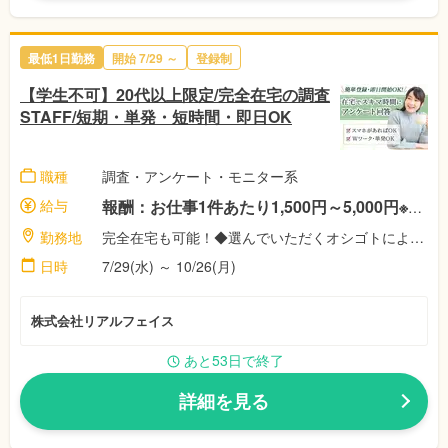
最低1日勤務
開始 7/29 ～
登録制
【学生不可】20代以上限定/完全在宅の調査
STAFF/短期・単発・短時間・即日OK
職種
調査・アンケート・モニター系
給与
報酬：お仕事1件あたり1,500円～5,000円※案件によって異なります！ ◎稼働者にはさらに祝い金最大11,500円♪※弊社規定による
勤務地
完全在宅も可能！◆選んでいただくオシゴトによって異なります！◎あなたのご都合に合わせて好きな時間に好きな場所で！【株式会社リアル・フェイス】
日時
7/29(水) ～ 10/26(月)
株式会社リアルフェイス
あと53日で終了
詳細を見る