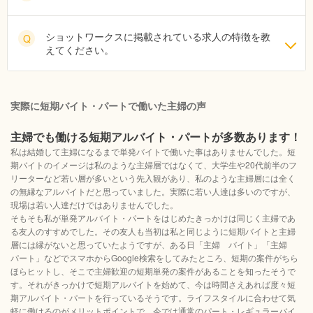
ショットワークスに掲載されている求人の特徴を教
Q
えてください。
実際に短期バイト・パートで働いた主婦の声
主婦でも働ける短期アルバイト・パートが多数あります！
私は結婚して主婦になるまで単発バイトで働いた事はありませんでした。短
期バイトのイメージは私のような主婦層ではなくて、大学生や20代前半のフ
リーターなど若い層が多いという先入観があり、私のような主婦層には全く
の無縁なアルバイトだと思っていました。実際に若い人達は多いのですが、
現場は若い人達だけではありませんでした。
そもそも私が単発アルバイト・パートをはじめたきっかけは同じく主婦であ
る友人のすすめでした。その友人も当初は私と同じように短期バイトと主婦
層には縁がないと思っていたようですが、ある日「主婦 バイト」「主婦
パート」などでスマホからGoogle検索をしてみたところ、短期の案件がちら
ほらヒットし、そこで主婦歓迎の短期単発の案件があることを知ったそうで
す。それがきっかけで短期アルバイトを始めて、今は時間さえあれば度々短
期アルバイト・パートを行っているそうです。ライフスタイルに合わせて気
軽に働けるのがメリットポイントで、今では通常のパート・レギュラーバイ