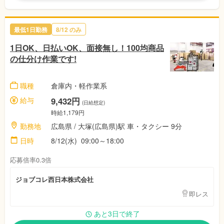
最低1日勤務
8/12 のみ
1日OK、日払いOK、面接無し！100均商品
の仕分け作業です!
職種
倉庫内・軽作業系
給与
9,432円
(日給想定)
時給1,179円
勤務地
広島県 / 大塚(広島県)駅 車・タクシー 9分
日時
8/12(水) 09:00～18:00
応募倍率0.3倍
ジョブコレ西日本株式会社
即レス
あと3日で終了