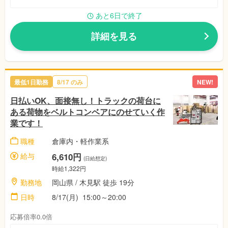
あと6日で終了
詳細を見る
最低1日勤務
8/17 のみ
NEW!
日払いOK、面接無し！トラックの荷台に
ある荷物をベルトコンベアにのせていく作
業です！
職種
倉庫内・軽作業系
給与
6,610円
(日給想定)
時給1,322円
勤務地
岡山県 / 木見駅 徒歩 19分
日時
8/17(月) 15:00～20:00
応募倍率0.0倍