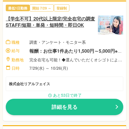
最低1日勤務
開始 7/29 ～
登録制
【学生不可】20代以上限定/完全在宅の調査
STAFF/短期・単発・短時間・即日OK
職種
調査・アンケート・モニター系
給与
報酬：お仕事1件あたり1,500円～5,000円※案件によって異なります！ ◎稼働者にはさらに祝い金最大11,500円♪※弊社規定による
勤務地
完全在宅も可能！◆選んでいただくオシゴトによって異なります！◎あなたのご都合に合わせて好きな時間に好きな場所で！【株式会社リアル・フェイス】
日時
7/29(水) ～ 10/26(月)
株式会社リアルフェイス
あと53日で終了
詳細を見る