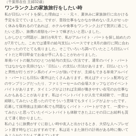
（千葉県在住 主婦32歳）
ワンランク上の家族旅行をしたい時
私が日払いバイトを探した理由は・・・元々、夏休みに家族旅行に出かける
予定を立てていました。ですが、普段仕事をなかなか休めない主人がせっか
く休みを取れるのであれば、ホテルや食事をワンランク上げて贅沢に過ごし
たいと思い、旅費の差額をパートで稼ぎたいと思いました。
しかしひとつ問題が…旅行が8月で、私がアルバイト・パートを探し始めたの
が7月でした。これでは通常の給与支払いペースですと8月の旅行に間に合わ
なかったのでとても焦りました。そこでいろいろ調べていたところ日払いバ
イトだと即日即金でお金が手に入ることがわかりました。
単発バイトの魅力のひとつが給与の支払い方法です。通常のバイト・パート
ではなかなか見掛けない「日払い」の支払い方法があります。日払いという
と男性が行うガテン系のイメージが強いですが、主婦もできる単発アルバイ
ト・パートにも日払い案件はたくさんあります。例えばティッシュ配布など
のサンプリングだったり、ファミリーセールの会場スタッフなどのイベント
バイトがあります。タイミングがよければ主婦が働きやすい在宅のお仕事な
んかもあることがあります。私はイベントバイトが人生で未経験で、一度は
経験してみたいと思ったのでそういう意味でもタイミングがよかったです。
応募して採用後は主婦の私でも問題なくバイト・パートができて、一度やっ
てみたいと思っていたイベントバイトも体験できた上にその日にお給料も貰
えて凄く助かりました。
私のように旅費がすぐに欲しい時や友人と出かけるとき、大切な人へプレゼ
ント渡す時などにおすすめです。私は近々また旅行の計画がある時に働いて
みようかな？なんて考えています。