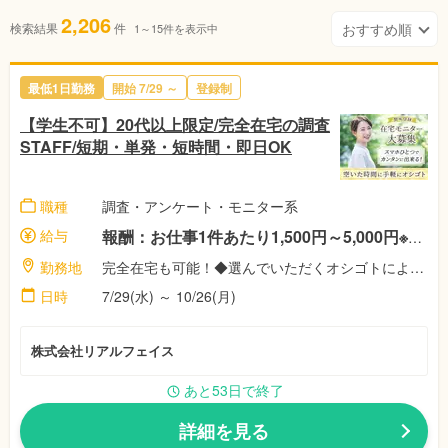
2,206
検索結果
件
1～15件を表示中
最低1日勤務
開始 7/29 ～
登録制
【学生不可】20代以上限定/完全在宅の調査
STAFF/短期・単発・短時間・即日OK
職種
調査・アンケート・モニター系
給与
報酬：お仕事1件あたり1,500円～5,000円※案件によって異なります！ ◎稼働者にはさらに祝い金最大11,500円♪※弊社規定による
勤務地
完全在宅も可能！◆選んでいただくオシゴトによって異なります！◎あなたのご都合に合わせて好きな時間に好きな場所で！【株式会社リアル・フェイス】
日時
7/29(水) ～ 10/26(月)
株式会社リアルフェイス
あと53日で終了
詳細を見る