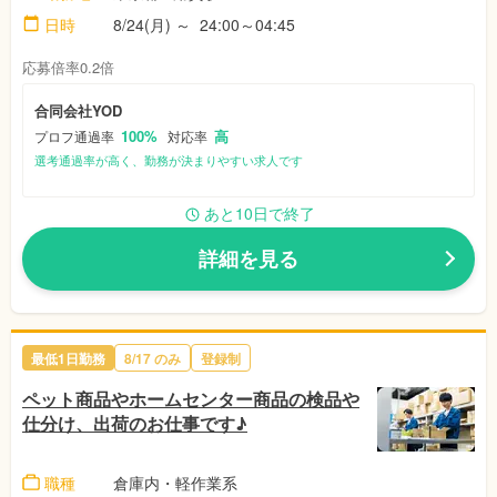
日時
8/24(月)
～
24:00～04:45
応募倍率0.2倍
合同会社YOD
100%
高
プロフ通過率
対応率
選考通過率が高く、勤務が決まりやすい求人です
あと10日で終了
詳細を見る
最低1日勤務
8/17
のみ
登録制
ペット商品やホームセンター商品の検品や
仕分け、出荷のお仕事です♪
職種
倉庫内・軽作業系