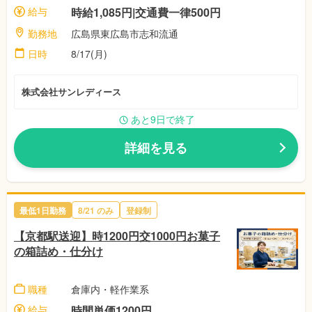
給与
時給1,085円|交通費一律500円
勤務地
広島県東広島市志和流通
日時
8/17(月)
株式会社サンレディース
あと9日で終了
詳細を見る
最低1日勤務
8/21
のみ
登録制
【京都駅送迎】時1200円交1000円お菓子
の箱詰め・仕分け
職種
倉庫内・軽作業系
給与
時間単価1200円