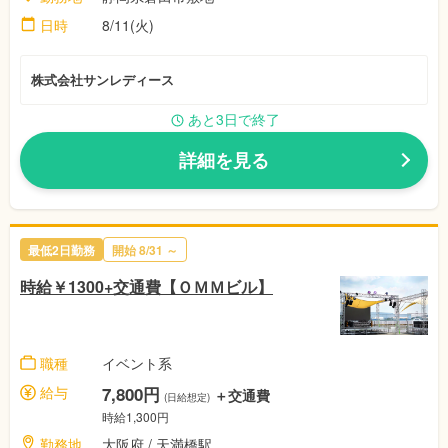
日時
8/11(火)
株式会社サンレディース
あと3日で終了
詳細を見る
最低2日勤務
開始
8/31
～
時給￥1300+交通費【ＯＭＭビル】
職種
イベント系
給与
7,800円
＋交通費
(日給想定)
時給1,300円
勤務地
大阪府
/ 天満橋駅