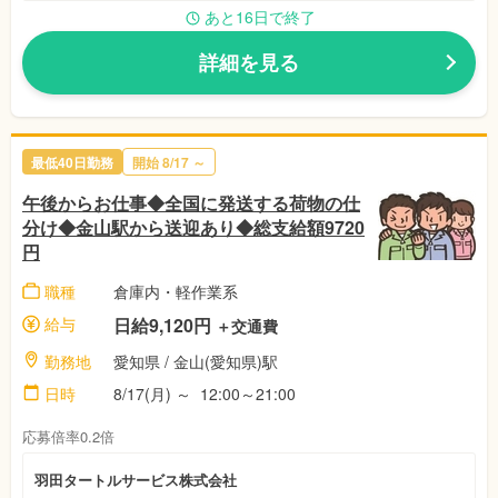
あと16日で終了
詳細を見る
最低40日勤務
開始
8/17
～
午後からお仕事◆全国に発送する荷物の仕
分け◆金山駅から送迎あり◆総支給額9720
円
職種
倉庫内・軽作業系
給与
日給9,120円
＋交通費
勤務地
愛知県
/ 金山(愛知県)駅
日時
8/17(月)
～
12:00～21:00
応募倍率0.2倍
羽田タートルサービス株式会社