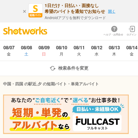
1日だけ・日払い・面接なし
希望のバイトを通知でお知らせ
開く
Androidアプリを無料でダウンロード
ヘルプ・お問合せ
ログイン
08/07
08/08
08/09
08/10
08/11
08/12
08/13
08/14
金
土
日
月
火
水
木
金
検索条件を変更
中国・四国 の駅近,夕 の短期バイト・単発アルバイト