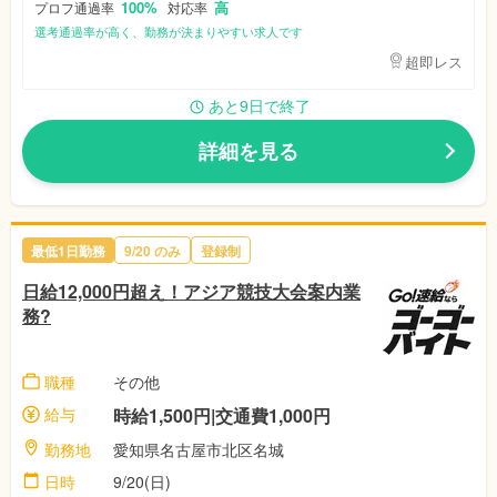
100%
高
プロフ通過率
対応率
選考通過率が高く、勤務が決まりやすい求人です
超即レス
あと9日で終了
詳細を見る
最低1日勤務
9/20
のみ
登録制
日給12,000円超え！アジア競技大会案内業
務?
職種
その他
給与
時給1,500円|交通費1,000円
勤務地
愛知県名古屋市北区名城
日時
9/20(日)