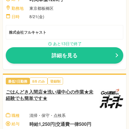
勤務地
東京都板橋区
日時
8/21(金)
株式会社フルキャスト
あと13日で終了
詳細を見る
最低1日勤務
8/8
のみ
登録制
ごはんどき入間店★洗い場中心の作業★未
経験でも簡単です★
職種
清掃・保守・点検系
給与
時給1,250円|交通費一律500円