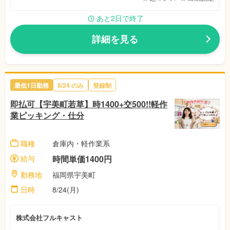
あと2日で終了
詳細を見る
最低1日勤務
8/24
のみ
登録制
即払可【宇美町若草】時1400+交500!!軽作
業ピッキング・仕分
職種
倉庫内・軽作業系
給与
時間単価1400円
勤務地
福岡県宇美町
日時
8/24(月)
株式会社フルキャスト