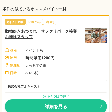
条件の似ているオススメバイト一覧
最低1日勤務
8/13
のみ
登録制
動物好きあつまれ！サファリパーク接客・
お掃除スタッフ
職種
イベント系
給与
時間単価1200円
勤務地
大分県宇佐市
日時
8/13(木)
株式会社フルキャスト
あと5日で終了
詳細を見る