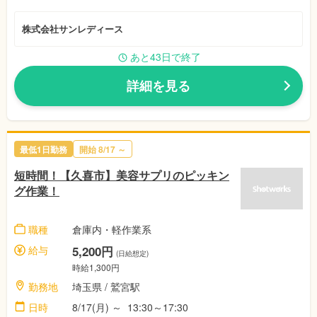
株式会社サンレディース
あと43日で終了
詳細を見る
最低1日勤務
開始
8/17
～
短時間！【久喜市】美容サプリのピッキン
グ作業！
職種
倉庫内・軽作業系
給与
5,200円
(日給想定)
時給1,300円
勤務地
埼玉県
/ 鷲宮駅
日時
8/17(月)
～
13:30～17:30