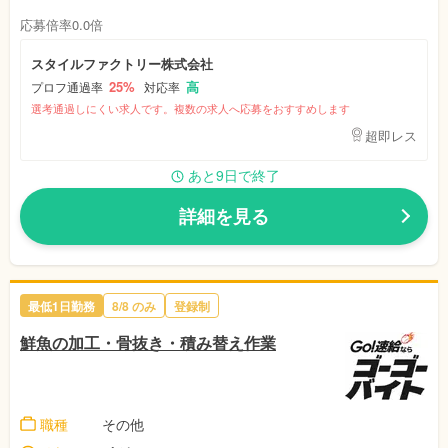
応募倍率0.0倍
スタイルファクトリー株式会社
25%
高
プロフ通過率
対応率
選考通過しにくい求人です。複数の求人へ応募をおすすめします
超即レス
あと9日で終了
詳細を見る
最低1日勤務
8/8
のみ
登録制
鮮魚の加工・骨抜き・積み替え作業
職種
その他