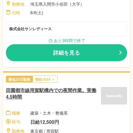
勤務地
埼玉県入間市小谷田（大字）
日時
8/8(土)
株式会社サンレディース
あと3時間で終了
詳細を見る
最低20日勤務
開始
8/24
～
田園都市線用賀駅構内での夜間作業。実働
4.5時間
職種
建築・土木・整備系
給与
日給12,500円
勤務地
東京都
/ 用賀駅