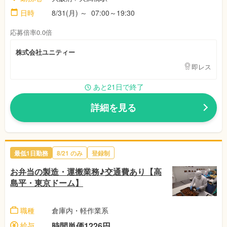
日時
8/31(月)
～
07:00～19:30
応募倍率0.0倍
株式会社ユニティー
即レス
あと21日で終了
詳細を見る
最低1日勤務
8/21
のみ
登録制
お弁当の製造・運搬業務♪交通費あり【高
島平・東京ドーム】
職種
倉庫内・軽作業系
給与
時間単価1226円