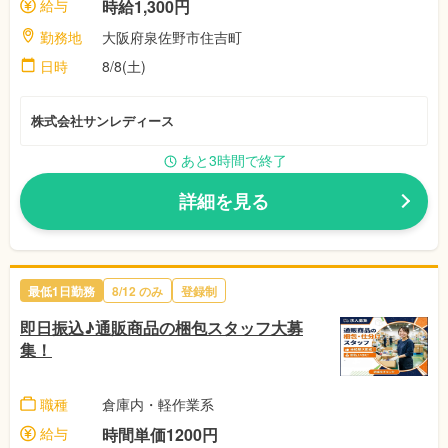
給与
時給1,300円
勤務地
大阪府泉佐野市住吉町
日時
8/8(土)
株式会社サンレディース
あと3時間で終了
詳細を見る
最低1日勤務
8/12
のみ
登録制
即日振込♪通販商品の梱包スタッフ大募
集！
職種
倉庫内・軽作業系
給与
時間単価1200円