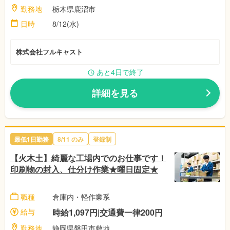
勤務地
栃木県鹿沼市
日時
8/12(水)
株式会社フルキャスト
あと4日で終了
詳細を見る
最低1日勤務
8/11
のみ
登録制
【火木土】綺麗な工場内でのお仕事です！
印刷物の封入、仕分け作業★曜日固定★
職種
倉庫内・軽作業系
給与
時給1,097円|交通費一律200円
勤務地
静岡県磐田市敷地