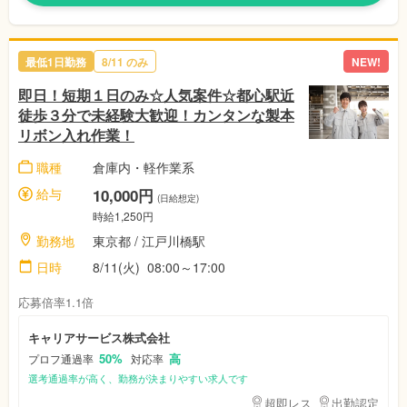
最低1日勤務
8/11
のみ
NEW!
即日！短期１日のみ☆人気案件☆都心駅近
徒歩３分で未経験大歓迎！カンタンな製本
リボン入れ作業！
職種
倉庫内・軽作業系
給与
10,000円
(日給想定)
時給1,250円
勤務地
東京都
/ 江戸川橋駅
日時
8/11(火)
08:00～17:00
応募倍率1.1倍
キャリアサービス株式会社
50%
高
プロフ通過率
対応率
選考通過率が高く、勤務が決まりやすい求人です
超即レス
出勤認定