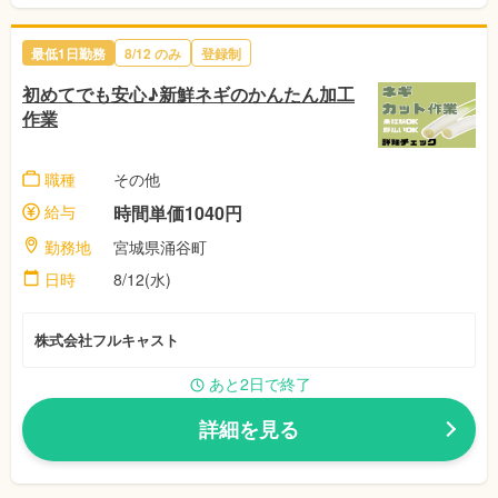
最低1日勤務
8/12 のみ
登録制
初めてでも安心♪新鮮ネギのかんたん加工
作業
職種
その他
給与
時間単価1040円
勤務地
宮城県涌谷町
日時
8/12(水)
株式会社フルキャスト
あと2日で終了
詳細を見る