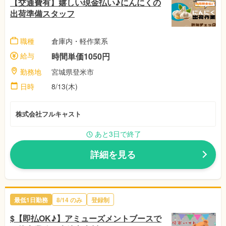
【交通費有】嬉しい現金払い♪にんにくの
出荷準備スタッフ
職種
倉庫内・軽作業系
給与
時間単価1050円
勤務地
宮城県登米市
日時
8/13(木)
株式会社フルキャスト
あと3日で終了
詳細を見る
最低1日勤務
8/14 のみ
登録制
$【即払OK♪】アミューズメントブースで