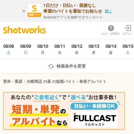
1日だけ・日払い・面接なし
希望のバイトを通知でお知らせ
開く
Androidアプリを無料でダウンロード
ヘルプ・お問合せ
ログイン
08/08
08/09
08/10
08/11
08/12
08/13
08/14
08/15
土
日
月
火
水
木
金
土
検索条件を変更
登米・栗原・大崎周辺 の昼 の短期バイト・単発アルバイト