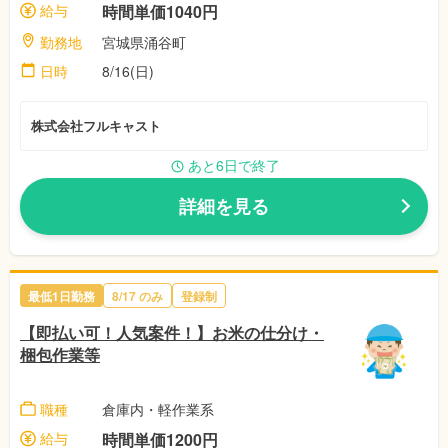
給与
時間単価1040円
勤務地
宮城県涌谷町
日時
8/16(日)
株式会社フルキャスト
あと6日で終了
詳細を見る
最低1日勤務
8/17 のみ
登録制
【即払い可！人気案件！】お米の仕分け・
梱包作業等
職種
倉庫内・軽作業系
給与
時間単価1200円