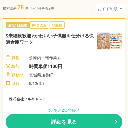
75
検索結果
件
1～15件を表示中
最低1日勤務
8/12 のみ
登録制
$未経験歓迎♪かわいい子供服を仕分ける快
適倉庫ワーク
職種
倉庫内・軽作業系
給与
時間単価1100円
勤務地
宮城県加美町
日時
8/12(水)
株式会社フルキャスト
あと2日で終了
詳細を見る