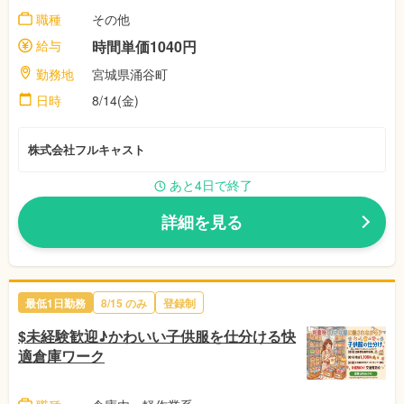
職種
その他
給与
時間単価1040円
勤務地
宮城県涌谷町
日時
8/14(金)
株式会社フルキャスト
あと4日で終了
詳細を見る
最低1日勤務
8/15 のみ
登録制
$未経験歓迎♪かわいい子供服を仕分ける快
適倉庫ワーク