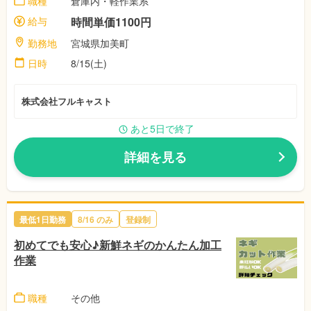
職種
倉庫内・軽作業系
給与
時間単価1100円
勤務地
宮城県加美町
日時
8/15(土)
株式会社フルキャスト
あと5日で終了
詳細を見る
最低1日勤務
8/16 のみ
登録制
初めてでも安心♪新鮮ネギのかんたん加工
作業
職種
その他