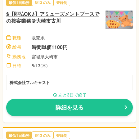
最低1日勤務
8/13 のみ
登録制
$【即払OK♪】アミューズメントブースで
の接客業務＠大崎市古川
職種
販売系
給与
時間単価1100円
勤務地
宮城県大崎市
日時
8/13(木)
株式会社フルキャスト
あと3日で終了
詳細を見る
最低1日勤務
8/13 のみ
登録制