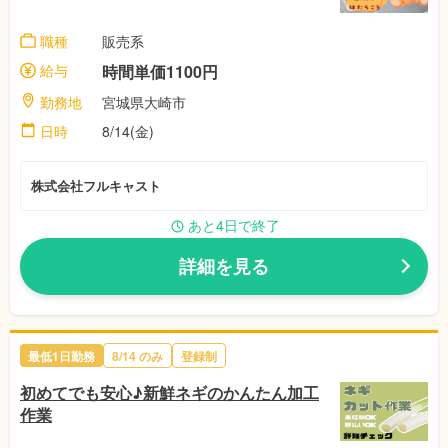
職種
販売系
給与
時間単価1100円
勤務地
宮城県大崎市
日時
8/14(金)
株式会社フルキャスト
あと4日で終了
詳細を見る
最低1日勤務
8/14 のみ
登録制
初めてでも安心♪新鮮ネギのかんたん加工
作業