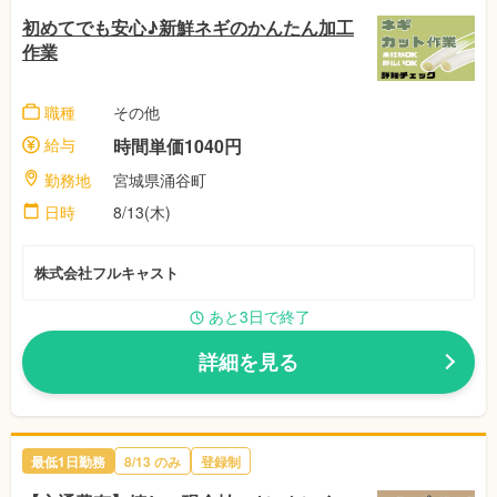
初めてでも安心♪新鮮ネギのかんたん加工
作業
職種
その他
給与
時間単価1040円
勤務地
宮城県涌谷町
日時
8/13(木)
株式会社フルキャスト
あと3日で終了
詳細を見る
最低1日勤務
8/13 のみ
登録制