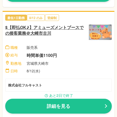
最低1日勤務
8/12 のみ
登録制
$【即払OK♪】アミューズメントブースで
の接客業務＠大崎市古川
職種
販売系
給与
時間単価1100円
勤務地
宮城県大崎市
日時
8/12(水)
株式会社フルキャスト
あと2日で終了
詳細を見る