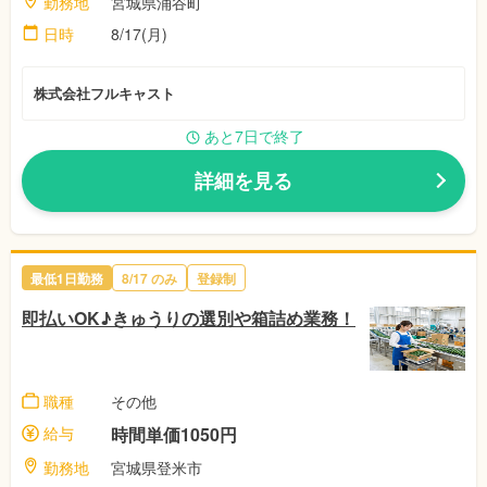
勤務地
宮城県涌谷町
日時
8/17(月)
株式会社フルキャスト
あと7日で終了
詳細を見る
最低1日勤務
8/17 のみ
登録制
即払いOK♪きゅうりの選別や箱詰め業務！
職種
その他
給与
時間単価1050円
勤務地
宮城県登米市