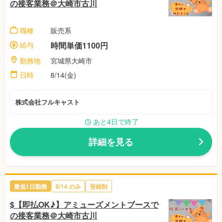
の接客業務＠大崎市古川
職種
販売系
給与
時間単価1100円
勤務地
宮城県大崎市
日時
8/14(金)
株式会社フルキャスト
あと4日で終了
詳細を見る
最低1日勤務
8/14 のみ
登録制
$【即払OK♪】アミューズメントブースで
の接客業務＠大崎市古川