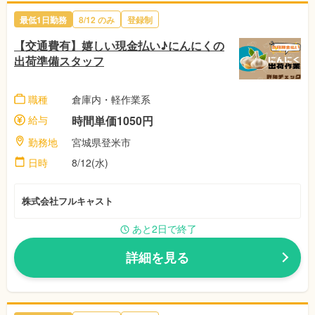
最低1日勤務
8/12 のみ
登録制
【交通費有】嬉しい現金払い♪にんにくの
出荷準備スタッフ
職種
倉庫内・軽作業系
給与
時間単価1050円
勤務地
宮城県登米市
日時
8/12(水)
株式会社フルキャスト
あと2日で終了
詳細を見る