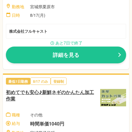
勤務地
宮城県栗原市
日時
8/17(月)
株式会社フルキャスト
あと7日で終了
詳細を見る
最低1日勤務
8/17 のみ
登録制
初めてでも安心♪新鮮ネギのかんたん加工
作業
職種
その他
給与
時間単価1040円