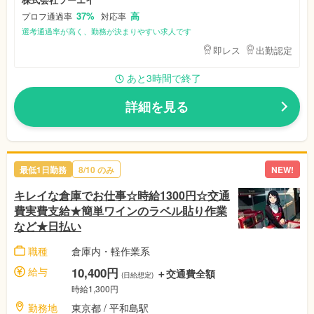
37%
高
プロフ通過率
対応率
選考通過率が高く、勤務が決まりやすい求人です
即レス
出勤認定
あと3時間で終了
詳細を見る
最低1日勤務
8/10
のみ
NEW!
キレイな倉庫でお仕事☆時給1300円☆交通
費実費支給★簡単ワインのラベル貼り作業
など★日払い
職種
倉庫内・軽作業系
給与
10,400円
＋交通費全額
(日給想定)
時給1,300円
勤務地
東京都
/ 平和島駅