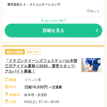
株式会社ヒト・コミュニケーションズ
即レス
あと4日で終了
詳細を見る
最低1日勤務
8/22
のみ
「ドラゴンクイーンズフェスティバル木曽
三川アイドル夏祭り2026」運営スタッフ･
アルバイト募集！
職種
イベント系
給与
日給16,535円
＋交通費
勤務地
岐阜県
/ 多度駅
日時
8/22(土)
07:15～20:00