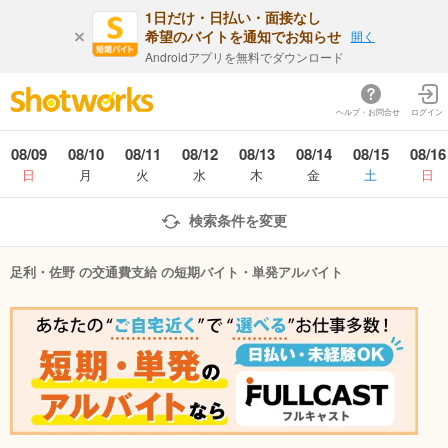
1日だけ・日払い・面接なし
希望のバイトを通知でお知らせ
開く
Androidアプリを無料でダウンロード
ヘルプ・お問合せ
ログイン
08/09
08/10
08/11
08/12
08/13
08/14
08/15
08/16
日
月
火
水
木
金
土
日
検索条件を変更
足利・佐野 の交通費支給 の短期バイト・単発アルバイト