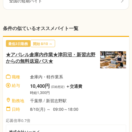
全国の短期バイト
条件の似ているオススメバイト一覧
最低3日勤務
開始
8/10
～
★アパレル倉庫内作業★津田沼・新習志野
からの無料送迎バス★
職種
倉庫内・軽作業系
給与
10,400円
＋交通費
(日給想定)
時給1,300円
勤務地
千葉県
/ 新習志野駅
日時
8/10(月)
～
09:00～18:00
応募倍率0.7倍
株式会社ソーエイ