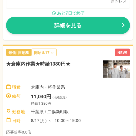
即レス
あと7日で終了
詳細を見る
最低1日勤務
開始
8/17
～
NEW!
★倉庫内作業★時給1380円★
職種
倉庫内・軽作業系
給与
11,040円
(日給想定)
時給1,380円
勤務地
千葉県
/ 二俣新町駅
日時
8/17(月)
～
10:00～19:00
応募倍率0.0倍