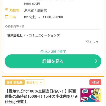
時給1,600円
勤務地
東京都
/ 池袋駅
日時
8/15(土)
～
11:00～20:00
応募倍率0.9倍
株式会社ヒト・コミュニケーションズ
即レス
あと2日で終了
詳細を見る
最低1日勤務
開始
8/11
～
NEW!
【最短15分で100％全額当日払い！】関西
屈指の高時給1500円！15分の小休憩あり★
仕分け作業！