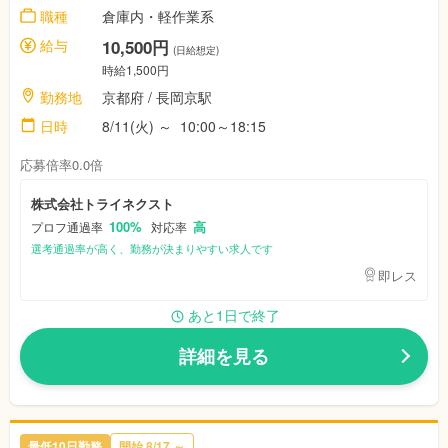
職種
倉庫内・軽作業系
給与
10,500円
(日給想定)
時給1,500円
勤務地
京都府
/ 長岡京駅
日時
8/11(火)
～
10:00～18:15
応募倍率0.0倍
株式会社トライネクスト
100%
高
プロフ通過率
対応率
選考通過率が高く、勤務が決まりやすい求人です
即レス
あと1日で終了
詳細を見る
最低10日勤務
開始
8/17
～