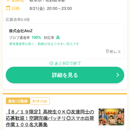
日時
8/21(金)
20:00～23:00
応募倍率0.0倍
株式会社AtoZ
100%
高
プロフ通過率
対応率
選考通過率が高く、勤務が決まりやすい求人です
即レス
あと8日で終了
詳細を見る
最低1日勤務
8/19
のみ
【８／１９限定】高校生ＯＫ◎友達同士の
応募歓迎！空調完備バッチリ◎スマホ出荷
作業１００名大募集