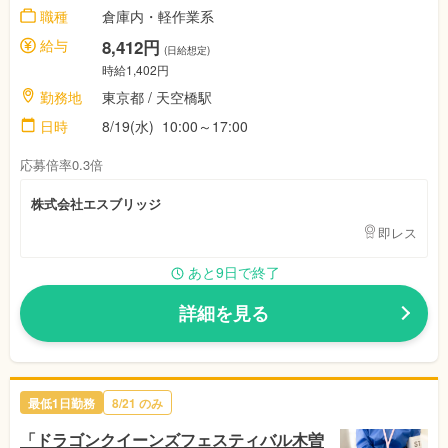
職種
倉庫内・軽作業系
給与
8,412円
(日給想定)
時給1,402円
勤務地
東京都
/ 天空橋駅
日時
8/19(水)
10:00～17:00
応募倍率0.3倍
株式会社エスブリッジ
即レス
あと9日で終了
詳細を見る
最低1日勤務
8/21
のみ
「ドラゴンクイーンズフェスティバル木曽