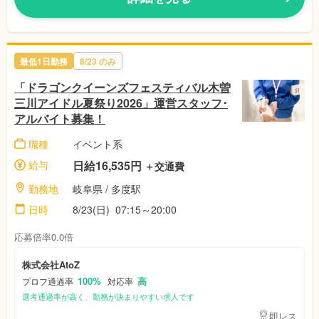
最低1日勤務
8/23
のみ
「ドラゴンクイーンズフェスティバル木曽
三川アイドル夏祭り2026」運営スタッフ･
アルバイト募集！
職種
イベント系
給与
日給16,535円
＋交通費
勤務地
岐阜県
/ 多度駅
日時
8/23(日)
07:15～20:00
応募倍率0.0倍
株式会社AtoZ
100%
高
プロフ通過率
対応率
選考通過率が高く、勤務が決まりやすい求人です
即レス