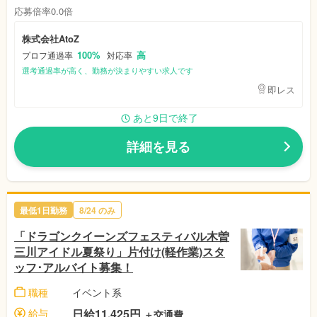
応募倍率0.0倍
株式会社AtoZ
100%
高
プロフ通過率
対応率
選考通過率が高く、勤務が決まりやすい求人です
即レス
あと9日で終了
詳細を見る
最低1日勤務
8/24
のみ
「ドラゴンクイーンズフェスティバル木曽
三川アイドル夏祭り」片付け(軽作業)スタ
ッフ･アルバイト募集！
職種
イベント系
給与
日給11,425円
＋交通費