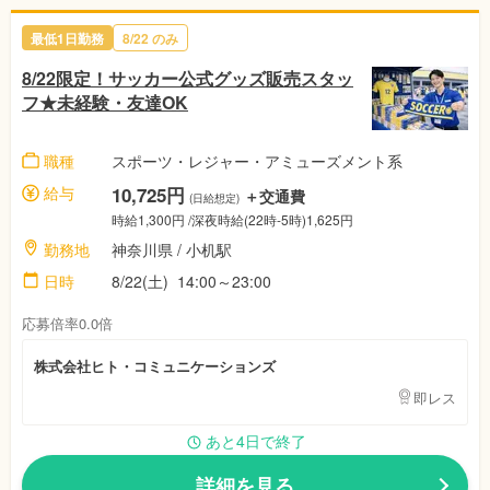
最低1日勤務
8/22
のみ
8/22限定！サッカー公式グッズ販売スタッ
フ★未経験・友達OK
職種
スポーツ・レジャー・アミューズメント系
給与
10,725円
＋交通費
(日給想定)
時給1,300円
/深夜時給(22時-5時)1,625円
勤務地
神奈川県
/ 小机駅
日時
8/22(土)
14:00～23:00
応募倍率0.0倍
株式会社ヒト・コミュニケーションズ
即レス
あと4日で終了
詳細を見る