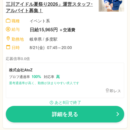
三川アイドル夏祭り2026」運営スタッフ･
アルバイト募集！
職種
イベント系
給与
日給15,965円
＋交通費
勤務地
岐阜県
/ 多度駅
日時
8/21(金)
07:45～20:00
応募倍率0.0倍
株式会社AtoZ
100%
高
プロフ通過率
対応率
選考通過率が高く、勤務が決まりやすい求人です
即レス
あと8日で終了
詳細を見る