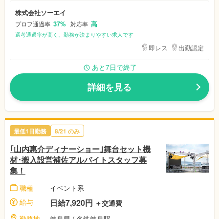
株式会社ソーエイ
37%
高
プロフ通過率
対応率
選考通過率が高く、勤務が決まりやすい求人です
即レス
出勤認定
あと7日で終了
詳細を見る
最低1日勤務
8/21
のみ
｢山内惠介ディナーショー｣舞台セット機
材･搬入設営補佐アルバイトスタッフ募
集！
職種
イベント系
給与
日給7,920円
＋交通費
勤務地
岐阜県
/ 名鉄岐阜駅