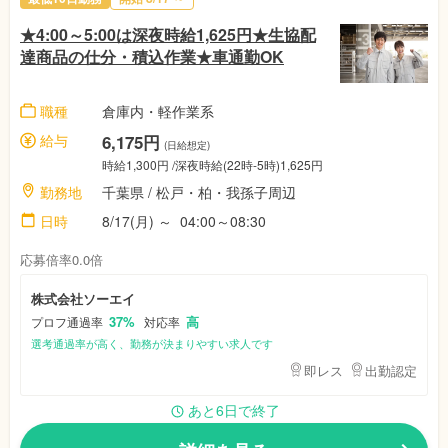
★4:00～5:00は深夜時給1,625円★生協配
達商品の仕分・積込作業★車通勤OK
職種
倉庫内・軽作業系
給与
6,175円
(日給想定)
時給1,300円
/深夜時給(22時-5時)1,625円
勤務地
千葉県
/
松戸・柏・我孫子周辺
日時
8/17(月)
～
04:00～08:30
応募倍率0.0倍
株式会社ソーエイ
37%
高
プロフ通過率
対応率
選考通過率が高く、勤務が決まりやすい求人です
即レス
出勤認定
あと6日で終了