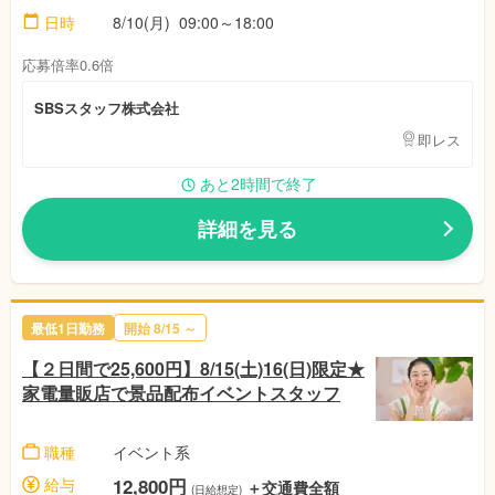
日時
8/10(月)
09:00～18:00
応募倍率0.6倍
SBSスタッフ株式会社
即レス
あと2時間で終了
詳細を見る
最低1日勤務
開始
8/15
～
【２日間で25,600円】8/15(土)16(日)限定★
家電量販店で景品配布イベントスタッフ
職種
イベント系
給与
12,800円
＋交通費全額
(日給想定)