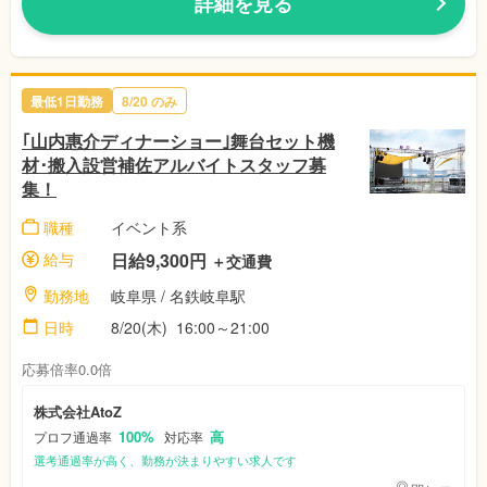
詳細を見る
最低1日勤務
8/20
のみ
｢山内惠介ディナーショー｣舞台セット機
材･搬入設営補佐アルバイトスタッフ募
集！
職種
イベント系
給与
日給9,300円
＋交通費
勤務地
岐阜県
/ 名鉄岐阜駅
日時
8/20(木)
16:00～21:00
応募倍率0.0倍
株式会社AtoZ
100%
高
プロフ通過率
対応率
選考通過率が高く、勤務が決まりやすい求人です