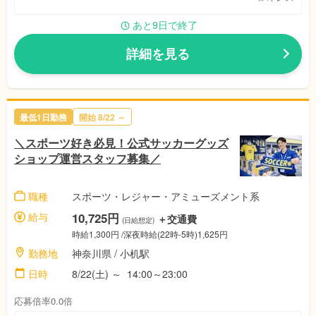
あと9日で終了
詳細を見る
最低1日勤務
開始
8/22
～
＼スポーツ好き必見！公式サッカーグッズ
ショップ運営スタッフ募集／
職種
スポーツ・レジャー・アミューズメント系
給与
10,725円
＋交通費
(日給想定)
時給1,300円
/深夜時給(22時-5時)1,625円
勤務地
神奈川県
/ 小机駅
日時
8/22(土)
～
14:00～23:00
応募倍率0.0倍