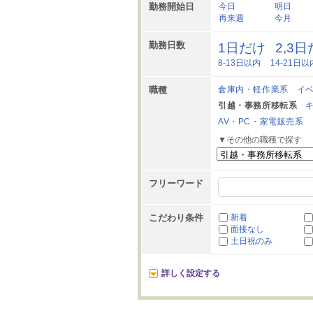
勤務開始日
今日
明日
再来週
今月
勤務日数
1日だけ
2,3
8-13日以内
14-21日以
職種
倉庫内・軽作業系
イ
引越・事務所移転系
AV・PC・家電販売系
▼その他の職種で探す
フリーワード
こだわり条件
新着
面接なし
土日祝のみ
詳しく設定する