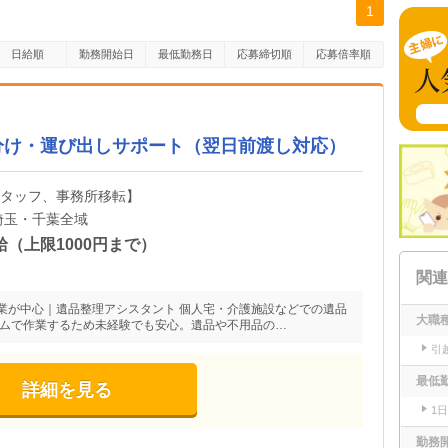
1
日給順
勤務開始日
最低勤務日
応募締切順
応募倍率順
分け・運び出しサポート（翌日前渡し対応）
スタッフ、事務所移転】
埼玉・千葉全域
給（上限1000円まで）
関連
業が中心｜遺品整理アシスタント 個人宅・介護施設などでの遺品
大職
ームで作業するため未経験でも安心。遺品や不用品の…
引
最低
詳細を見る
1
勤務