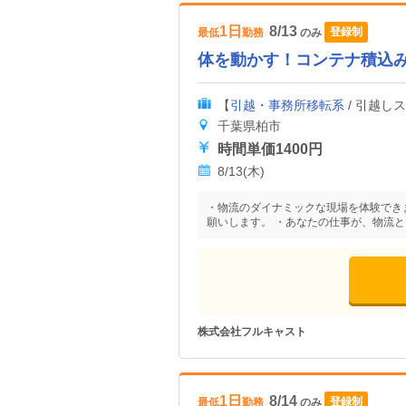
1日
8/13
登録制
最低
勤務
のみ
体を動かす！コンテナ積込
【
引越・事務所移転系
/ 引越し
千葉県柏市
時間単価1400円
8/13(木)
・物流のダイナミックな現場を体験でき
願いします。 ・あなたの仕事が、物流
株式会社フルキャスト
1日
8/14
登録制
最低
勤務
のみ