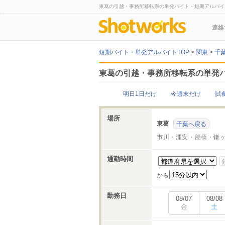
東葛の引越・事務所移転系の単発バイト・短期アルバイ
連絡
短期バイト・単発アルバイトTOP
>
関東
>
千
東葛の引越・事務所移転系の単発
明日1日だけ
今週末だけ
試
場所
東葛
千葉へ戻る
市川・浦安・船橋・鎌
通勤時間
から
勤務日
08/07
08/08
金
土