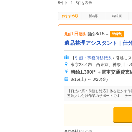
5件中、1 - 5件を表示
おすすめ順
新着順
時給順
1日
8/15
登録制
最低
勤務
開始
～
遺品整理アシスタント｜仕
【
引越・事務所移転系
/ 引越し
東京23区内、西東京、神奈川・
時給1,300円＋電車交通費支
8/15(土) ～ 8/28(金)
【日払い系：前渡し対応】体を動かす作
整理／片付け作業のサポートです。 チ
合同会社セルラボ