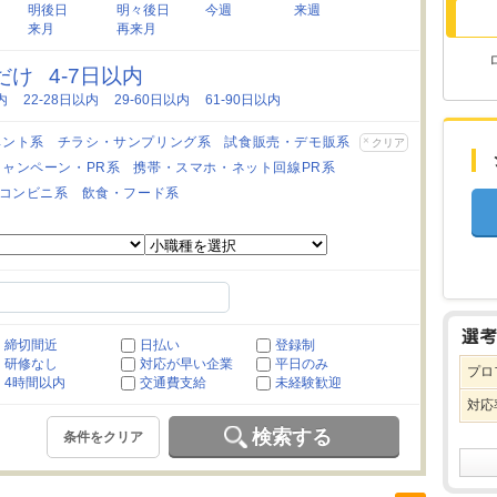
明後日
明々後日
今週
来週
来月
再来月
日だけ
4-7日以内
内
22-28日以内
29-60日以内
61-90日以内
ベント系
チラシ・サンプリング系
試食販売・デモ販系
クリア
キャンペーン・PR系
携帯・スマホ・ネット回線PR系
コンビニ系
飲食・フード系
締切間近
日払い
登録制
研修なし
対応が早い企業
平日のみ
プロ
4時間以内
交通費支給
未経験歓迎
対応
検索する
条件をクリア