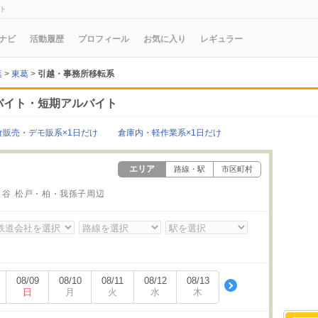
ト
ナビ
活動履歴
プロフィール
お気に入り
レギュラー
葉
>
東葛
>
引越・事務所移転系
バイト・短期アルバイト
食販売・デモ販系×1日だけ
倉庫内・軽作業系×1日だけ
エリア
路線・駅
市区町村
ヶ谷
松戸・柏・我孫子周辺
08/09
08/10
08/11
08/12
08/13
日
月
火
水
木