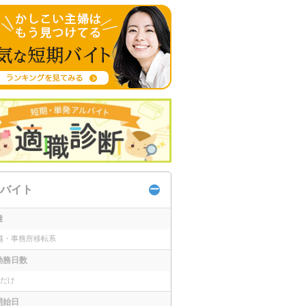
バイト
種
越・事務所移転系
勤務日数
日だけ
開始日