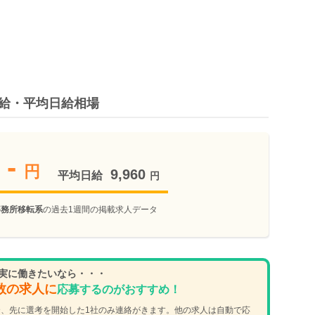
時給・平均日給相場
-
円
9,960
平均日給
円
事務所移転系
の過去1週間の掲載求人データ
実に働きたいなら・・・
数の求人に
応募するのがおすすめ！
、先に選考を開始した1社のみ連絡がきます。他の求人は自動で応