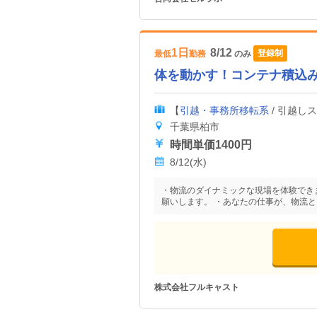
1日
8/12
登録制
最低
勤務
のみ
体を動かす！コンテナ積込
【
引越・事務所移転系
/ 引越し
千葉県柏市
時間単価1400円
8/12(水)
・物流のダイナミックな現場を体験でき
願いします。 ・あなたの仕事が、物流
株式会社フルキャスト