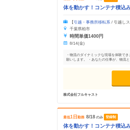
体を動かす！コンテナ積込
【
引越・事務所移転系
/ 引越し
千葉県柏市
時間単価1400円
8/14(金)
・物流のダイナミックな現場を体験でき
願いします。 ・あなたの仕事が、物流
株式会社フルキャスト
1日
8/18
登録制
最低
勤務
のみ
体を動かす！コンテナ積込