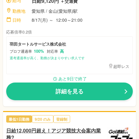
給与
日給9,120円
＋交通費
勤務地
愛知県
/ 金山(愛知県)駅
日時
8/17(月)
～
12:00～21:00
応募倍率0.2倍
羽田タートルサービス株式会社
100%
高
プロフ通過率
対応率
選考通過率が高く、勤務が決まりやすい求人です
超即レス
あと9日で終了
詳細を見る
最低1日勤務
9/20
のみ
登録制
日給12,000円超え！アジア競技大会案内業
務?