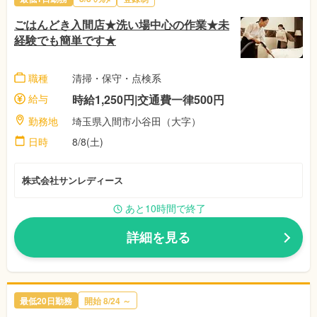
ごはんどき入間店★洗い場中心の作業★未
経験でも簡単です★
職種
清掃・保守・点検系
給与
時給1,250円|交通費一律500円
勤務地
埼玉県入間市小谷田（大字）
日時
8/8(土)
株式会社サンレディース
あと10時間で終了
詳細を見る
最低20日勤務
開始
8/24
～