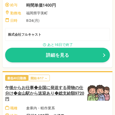
給与
時間単価1400円
勤務地
福岡県宇美町
日時
8/24(月)
株式会社フルキャスト
あと16日で終了
詳細を見る
最低40日勤務
開始
8/17
～
午後からお仕事◆全国に発送する荷物の仕
分け◆金山駅から送迎あり◆総支給額9720
円
職種
倉庫内・軽作業系