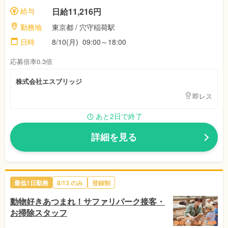
給与
日給11,216円
勤務地
東京都
/ 穴守稲荷駅
日時
8/10(月)
09:00～18:00
応募倍率0.3倍
株式会社エスブリッジ
即レス
あと2日で終了
詳細を見る
最低1日勤務
8/13
のみ
登録制
動物好きあつまれ！サファリパーク接客・
お掃除スタッフ