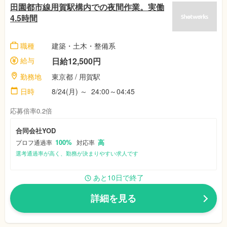
田園都市線用賀駅構内での夜間作業。実働
4.5時間
職種
建築・土木・整備系
給与
日給12,500円
勤務地
東京都
/ 用賀駅
日時
8/24(月)
～
24:00～04:45
応募倍率0.2倍
合同会社YOD
100%
高
プロフ通過率
対応率
選考通過率が高く、勤務が決まりやすい求人です
あと10日で終了
詳細を見る