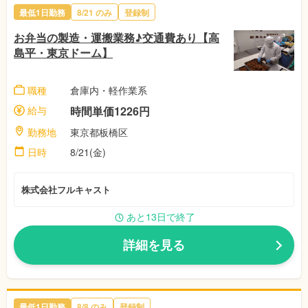
最低1日勤務
8/21
のみ
登録制
お弁当の製造・運搬業務♪交通費あり【高
島平・東京ドーム】
職種
倉庫内・軽作業系
給与
時間単価1226円
勤務地
東京都板橋区
日時
8/21(金)
株式会社フルキャスト
あと13日で終了
詳細を見る
最低1日勤務
8/8
のみ
登録制