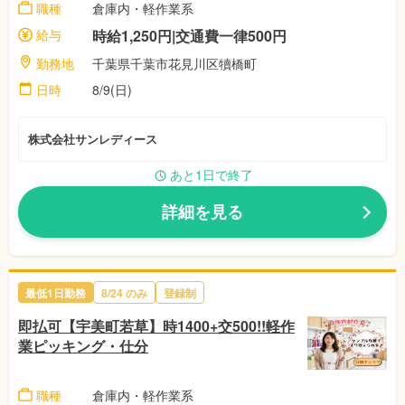
職種
倉庫内・軽作業系
給与
時給1,250円|交通費一律500円
勤務地
千葉県千葉市花見川区犢橋町
日時
8/9(日)
株式会社サンレディース
あと1日で終了
詳細を見る
最低1日勤務
8/24
のみ
登録制
即払可【宇美町若草】時1400+交500!!軽作
業ピッキング・仕分
職種
倉庫内・軽作業系