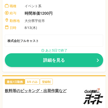
職種
イベント系
給与
時間単価1200円
勤務地
大分県宇佐市
日時
8/13(木)
株式会社フルキャスト
あと5日で終了
詳細を見る
最低1日勤務
8/9
のみ
登録制
飲料等のピッキング・出荷作業など