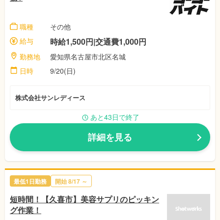
職種
その他
給与
時給1,500円|交通費1,000円
勤務地
愛知県名古屋市北区名城
日時
9/20(日)
株式会社サンレディース
あと43日で終了
詳細を見る
最低1日勤務
開始
8/17
～
短時間！【久喜市】美容サプリのピッキン
グ作業！