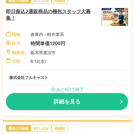
最低1日勤務
8/12
のみ
登録制
即日振込♪通販商品の梱包スタッフ大募
集！
職種
倉庫内・軽作業系
給与
時間単価1200円
勤務地
栃木県鹿沼市
日時
8/12(水)
株式会社フルキャスト
あと4日で終了
詳細を見る
最低1日勤務
8/11
のみ
登録制