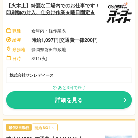
【火木土】綺麗な工場内でのお仕事です！
印刷物の封入、仕分け作業★曜日固定★
職種
倉庫内・軽作業系
給与
時給1,097円|交通費一律200円
勤務地
静岡県磐田市敷地
日時
8/11(火)
株式会社サンレディース
あと3日で終了
詳細を見る
最低2日勤務
開始
8/31
～