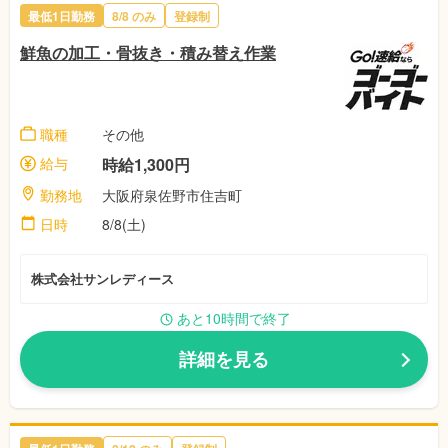
最低1日勤務
8/8
のみ
登録制
鮮魚の加工・骨抜き・積み替え作業
職種
その他
給与
時給1,300円
勤務地
大阪府泉佐野市住吉町
日時
8/8(土)
株式会社サンレディース
あと10時間で終了
詳細を見る