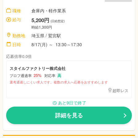
職種
倉庫内・軽作業系
給与
5,200円
(日給想定)
時給1,300円
勤務地
埼玉県
/ 鷲宮駅
日時
8/17(月)
～
13:30～17:30
応募倍率0.0倍
スタイルファクトリー株式会社
25%
高
プロフ通過率
対応率
選考通過しにくい求人です。複数の求人へ応募をおすすめします
超即レス
あと9日で終了
詳細を見る