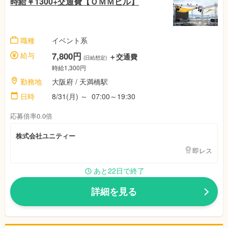
時給￥1300+交通費【ＯＭＭビル】
職種
イベント系
給与
7,800円
＋交通費
(日給想定)
時給1,300円
勤務地
大阪府
/ 天満橋駅
日時
8/31(月)
～
07:00～19:30
応募倍率0.0倍
株式会社ユニティー
即レス
あと22日で終了
詳細を見る