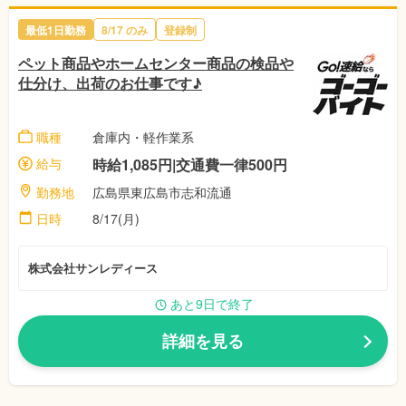
最低1日勤務
8/17
のみ
登録制
ペット商品やホームセンター商品の検品や
仕分け、出荷のお仕事です♪
職種
倉庫内・軽作業系
給与
時給1,085円|交通費一律500円
勤務地
広島県東広島市志和流通
日時
8/17(月)
株式会社サンレディース
あと9日で終了
詳細を見る