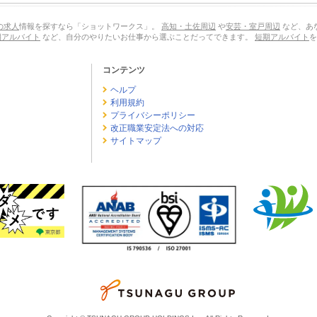
の求人
情報を探すなら「ショットワークス」。
高知・土佐周辺
や
安芸・室戸周辺
など、あ
期アルバイト
など、自分のやりたいお仕事から選ぶことだってできます。
短期アルバイト
を
コンテンツ
ヘルプ
利用規約
プライバシーポリシー
改正職業安定法への対応
サイトマップ