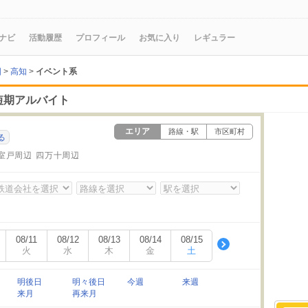
ナビ
活動履歴
プロフィール
お気に入り
レギュラー
国
>
高知
>
イベント系
短期アルバイト
エリア
路線・駅
市区町村
る
室戸周辺
四万十周辺
08/11
08/12
08/13
08/14
08/15
火
水
木
金
土
明後日
明々後日
今週
来週
来月
再来月