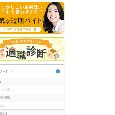
バイト
種
ベント系
勤務日数
日だけ
開始日