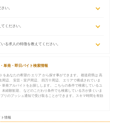
ださい。
えてください。
ている求人の特徴を教えてください。
期・単発・即日バイト検索情報
をあなたの希望の エリア から探す事ができます。 都道府県は 高
土佐周辺、 安芸・室戸周辺、 四万十周辺、 エリアで構成されていま
ト・単発アルバイトをお探しします。 こちらの条件で検索しているユ
、 未経験歓迎、 などのこだわり条件でも検索している方が多くいま
アプリのプッシュ通知で受け取ることができます。スキマ時間を有効
イト情報