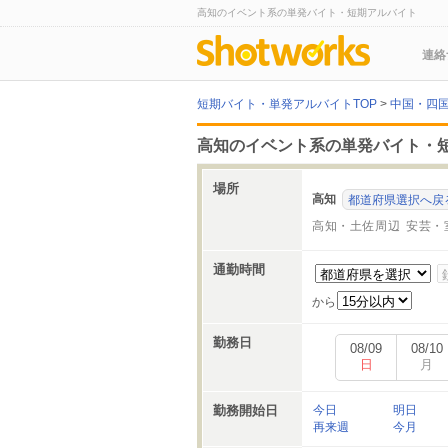
高知のイベント系の単発バイト・短期アルバイト
連絡
短期バイト・単発アルバイトTOP
>
中国・四
高知のイベント系の単発バイト・
場所
高知
都道府県選択へ戻
高知・土佐周辺
安芸・
通勤時間
から
勤務日
08/09
08/10
日
月
勤務開始日
今日
明日
再来週
今月