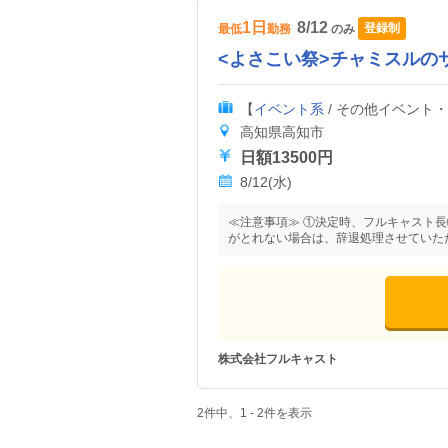
1日
8/12
登録制
最低
勤務
のみ
<よさこい祭>チャミスルのサン
【
イベント系
/ その他イベント
高知県高知市
日額13500円
8/12(水)
≪注意事項≫ ①決定時、フルキャスト
がとれない場合は、辞退処理させていた
株式会社フルキャスト
2件中、1 - 2件を表示