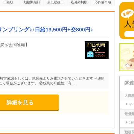
日給順
勤務開始日
最低勤務日
応募締切順
応募倍率順
プリング♪♪日給13,500円+交800円♪
・展示会関連職】
長崎営業課もしくは、就業先よりお電話させていただきます ⇒連絡
関連
だく場合がございます。 ②残業の可能性：有…
大職
詳細を見る
イ
最低
1
勤務