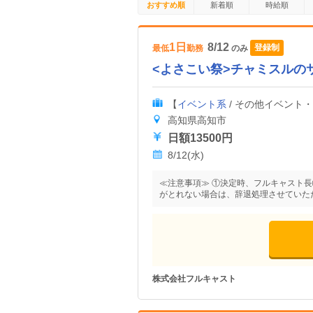
おすすめ順
新着順
時給順
1日
8/12
登録制
最低
勤務
のみ
<よさこい祭>チャミスルのサン
【
イベント系
/ その他イベント
高知県高知市
日額13500円
8/12(水)
≪注意事項≫ ①決定時、フルキャスト
がとれない場合は、辞退処理させていた
株式会社フルキャスト