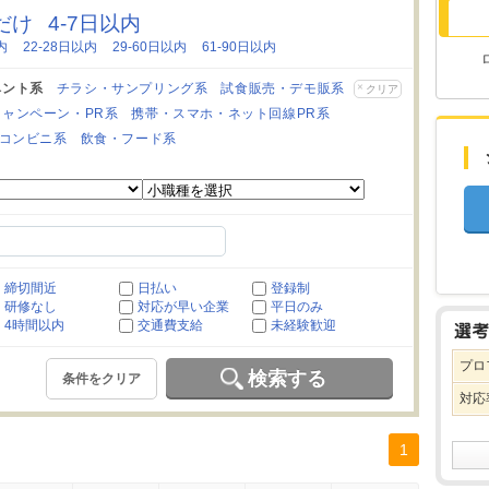
日だけ
4-7日以内
内
22-28日以内
29-60日以内
61-90日以内
ベント系
チラシ・サンプリング系
試食販売・デモ販系
クリア
キャンペーン・PR系
携帯・スマホ・ネット回線PR系
コンビニ系
飲食・フード系
締切間近
日払い
登録制
研修なし
対応が早い企業
平日のみ
4時間以内
交通費支給
未経験歓迎
プロ
検索する
条件をクリア
対応
1