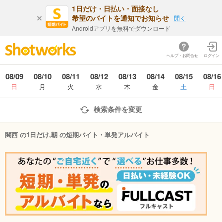
1日だけ・日払い・面接なし
希望のバイトを通知でお知らせ
開く
Androidアプリを無料でダウンロード
ヘルプ・お問合せ
ログイン
08/09
08/10
08/11
08/12
08/13
08/14
08/15
08/16
日
月
火
水
木
金
土
日
検索条件を変更
関西 の1日だけ,朝 の短期バイト・単発アルバイト