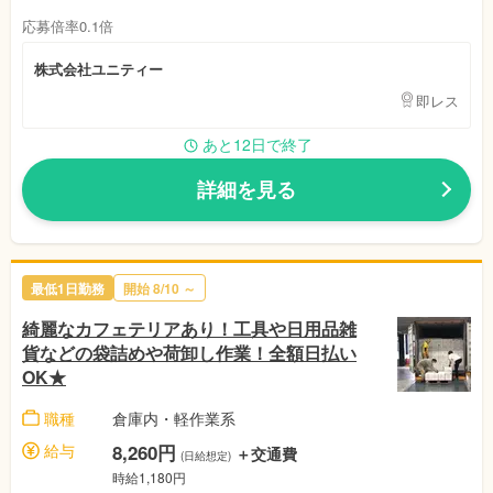
応募倍率0.1倍
株式会社ユニティー
即レス
あと12日で終了
詳細を見る
最低1日勤務
開始 8/10 ～
綺麗なカフェテリアあり！工具や日用品雑
貨などの袋詰めや荷卸し作業！全額日払い
OK★
職種
倉庫内・軽作業系
給与
8,260円
＋交通費
(日給想定)
時給1,180円