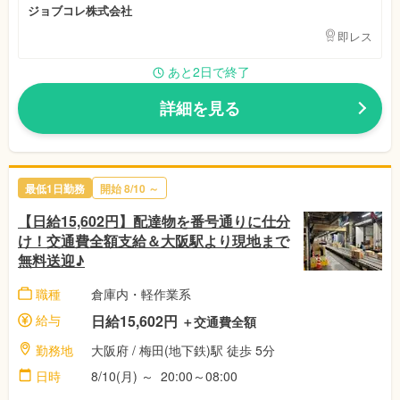
ジョブコレ株式会社
即レス
あと2日で終了
詳細を見る
最低1日勤務
開始 8/10 ～
【日給15,602円】配達物を番号通りに仕分
け！交通費全額支給＆大阪駅より現地まで
無料送迎♪
職種
倉庫内・軽作業系
給与
日給15,602円
＋交通費全額
勤務地
大阪府 / 梅田(地下鉄)駅 徒歩 5分
日時
8/10(月) ～ 20:00～08:00