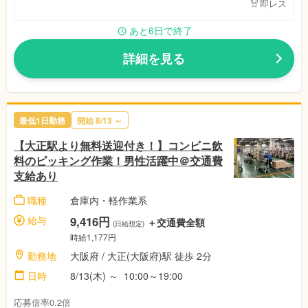
即レス
あと6日で終了
詳細を見る
最低1日勤務
開始 8/13 ～
【大正駅より無料送迎付き！】コンビニ飲
料のピッキング作業！男性活躍中＠交通費
支給あり
職種
倉庫内・軽作業系
給与
9,416円
＋交通費全額
(日給想定)
時給1,177円
勤務地
大阪府 / 大正(大阪府)駅 徒歩 2分
日時
8/13(木) ～ 10:00～19:00
応募倍率0.2倍