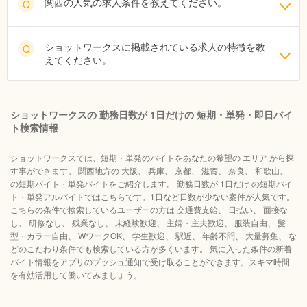
関西の人気の求人条件を教えてください。
Q
ショットワークスに掲載されている求人の特徴を教
Q
えてください。
ショットワークスの 勤務日数が 1日だけの 短期・単発・即日バイ
ト検索情報
ショットワークスでは、短期・単発のバイトをあなたの希望の エリア から探
す事ができます。 関西地方の 大阪、 兵庫、 京都、 滋賀、 奈良、 和歌山、
の短期バイト・単発バイトをご紹介します。 勤務日数が 1日だけ の短期バイ
ト・単発アルバイトではこちらです。1日など日数が少ない案件が人気です。
こちらの条件で検索しているユーザーの方は 交通費支給、 日払い、 面接な
し、 研修なし、 残業なし、 未経験歓迎、 主婦・主夫歓迎、 服装自由、 髪
型・カラー自由、 WワークOK、 学生歓迎、 駅近、 年齢不問、 大量募集、 な
どのこだわり条件でも検索している方が多くいます。 気に入った条件の新着
バイト情報をアプリのプッシュ通知で受け取ることができます。スキマ時間
を有効活用して働いてみましょう。