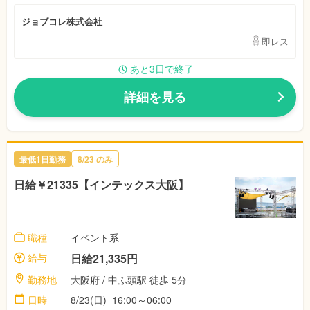
ジョブコレ株式会社
即レス
あと3日で終了
詳細を見る
最低1日勤務
8/23 のみ
日給￥21335【インテックス大阪】
職種
イベント系
給与
日給21,335円
勤務地
大阪府 / 中ふ頭駅 徒歩 5分
日時
8/23(日) 16:00～06:00