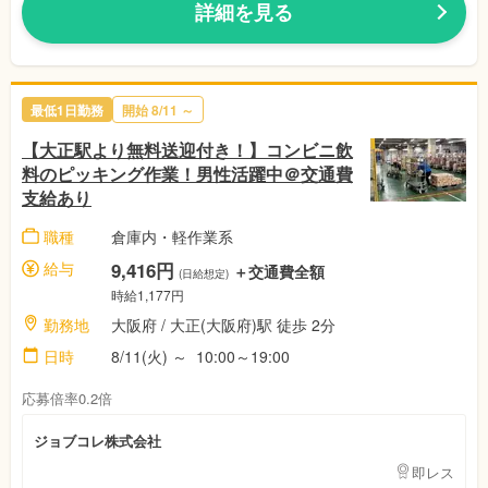
詳細を見る
最低1日勤務
開始 8/11 ～
【大正駅より無料送迎付き！】コンビニ飲
料のピッキング作業！男性活躍中＠交通費
支給あり
職種
倉庫内・軽作業系
給与
9,416円
＋交通費全額
(日給想定)
時給1,177円
勤務地
大阪府 / 大正(大阪府)駅 徒歩 2分
日時
8/11(火) ～ 10:00～19:00
応募倍率0.2倍
ジョブコレ株式会社
即レス