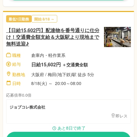
最低1日勤務
開始 8/18 ～
【日給15,602円】配達物を番号通りに仕分
け！交通費全額支給＆大阪駅より現地まで
無料送迎♪
職種
倉庫内・軽作業系
給与
日給15,602円
＋交通費全額
勤務地
大阪府 / 梅田(地下鉄)駅 徒歩 5分
日時
8/18(火) ～ 20:00～08:00
応募倍率0.0倍
ジョブコレ株式会社
即レス
あと8日で終了