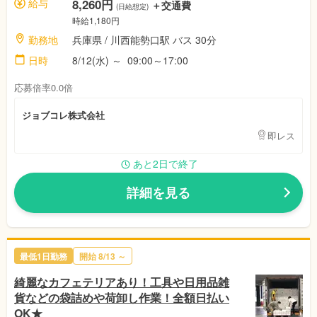
給与
8,260円
＋交通費
(日給想定)
時給1,180円
勤務地
兵庫県 / 川西能勢口駅 バス 30分
日時
8/12(水) ～ 09:00～17:00
応募倍率0.0倍
ジョブコレ株式会社
即レス
あと2日で終了
詳細を見る
最低1日勤務
開始 8/13 ～
綺麗なカフェテリアあり！工具や日用品雑
貨などの袋詰めや荷卸し作業！全額日払い
OK★