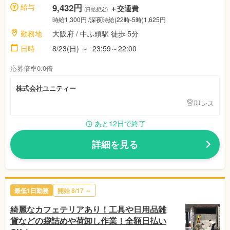
給与
9,432円
＋交通費
(日給想定)
時給1,300円 /深夜時給(22時-5時)1,625円
勤務地
大阪府 / 中ふ頭駅 徒歩 5分
日時
8/23(日) ～ 23:59～22:00
応募倍率0.0倍
株式会社ユニティー
即レス
あと12日で終了
詳細を見る
最低1日勤務
開始 8/17 ～
綺麗なカフェテリアあり！工具や日用品雑
貨などの袋詰めや荷卸し作業！全額日払い