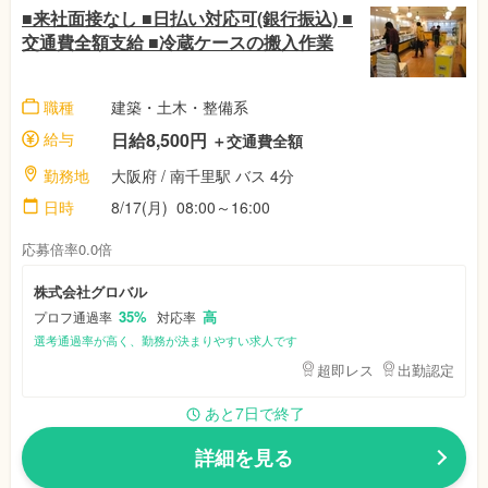
■来社面接なし ■日払い対応可(銀行振込) ■
交通費全額支給 ■冷蔵ケースの搬入作業
職種
建築・土木・整備系
給与
日給8,500円
＋交通費全額
勤務地
大阪府 / 南千里駅 バス 4分
日時
8/17(月) 08:00～16:00
応募倍率0.0倍
株式会社グロバル
35%
高
プロフ通過率
対応率
選考通過率が高く、勤務が決まりやすい求人です
超即レス
出勤認定
あと7日で終了
詳細を見る