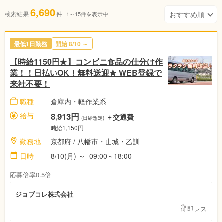
6,690
検索結果
件
1～15件を表示中
最低1日勤務
開始 8/10 ～
【時給1150円★】コンビニ食品の仕分け作
業！！日払いOK！無料送迎★ WEB登録で
来社不要！
職種
倉庫内・軽作業系
給与
8,913円
＋交通費
(日給想定)
時給1,150円
勤務地
京都府 / 八幡市・山城・乙訓
日時
8/10(月) ～ 09:00～18:00
応募倍率0.5倍
ジョブコレ株式会社
即レス