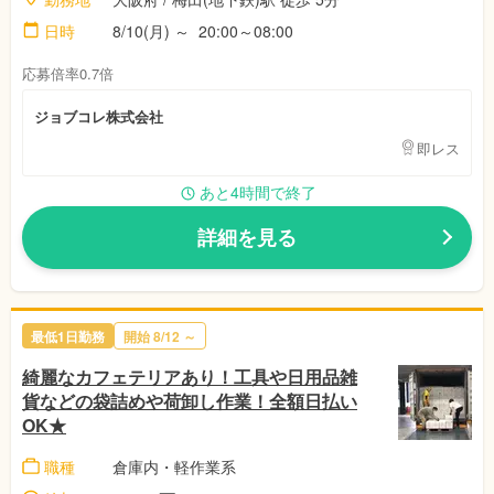
日時
8/10(月) ～ 20:00～08:00
応募倍率0.7倍
ジョブコレ株式会社
即レス
あと4時間で終了
詳細を見る
最低1日勤務
開始 8/12 ～
綺麗なカフェテリアあり！工具や日用品雑
貨などの袋詰めや荷卸し作業！全額日払い
OK★
職種
倉庫内・軽作業系