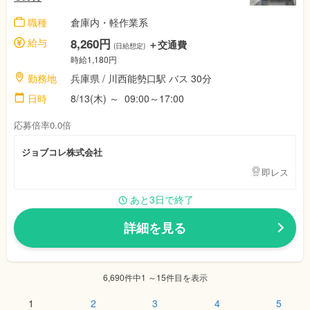
職種
倉庫内・軽作業系
給与
8,260円
＋交通費
(日給想定)
時給1,180円
勤務地
兵庫県 / 川西能勢口駅 バス 30分
日時
8/13(木) ～ 09:00～17:00
応募倍率0.0倍
ジョブコレ株式会社
即レス
あと3日で終了
詳細を見る
6,690件中1 ～15件目を表示
1
2
3
4
5