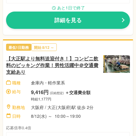
あと1日で終了
詳細を見る
最低1日勤務
開始 8/12 ～
【大正駅より無料送迎付き！】コンビニ飲
料のピッキング作業！男性活躍中＠交通費
支給あり
職種
倉庫内・軽作業系
給与
9,416円
＋交通費全額
(日給想定)
時給1,177円
勤務地
大阪府 / 大正(大阪府)駅 徒歩 2分
日時
8/12(水) ～ 10:00～19:00
応募倍率0.4倍