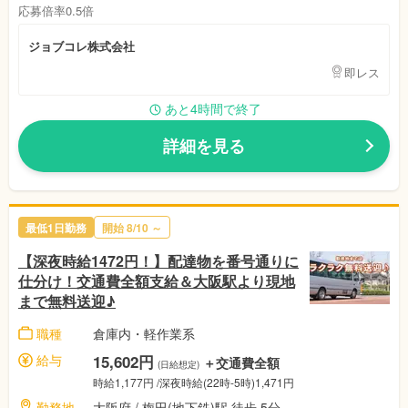
応募倍率0.5倍
ジョブコレ株式会社
即レス
あと4時間で終了
詳細を見る
最低1日勤務
開始 8/10 ～
【深夜時給1472円！】配達物を番号通りに
仕分け！交通費全額支給＆大阪駅より現地
まで無料送迎♪
職種
倉庫内・軽作業系
給与
15,602円
＋交通費全額
(日給想定)
時給1,177円 /深夜時給(22時-5時)1,471円
勤務地
大阪府 / 梅田(地下鉄)駅 徒歩 5分