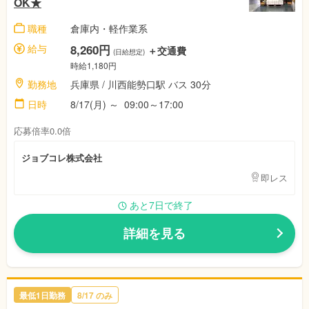
OK★
職種
倉庫内・軽作業系
給与
8,260円
＋交通費
(日給想定)
時給1,180円
勤務地
兵庫県 / 川西能勢口駅 バス 30分
日時
8/17(月) ～ 09:00～17:00
応募倍率0.0倍
ジョブコレ株式会社
即レス
あと7日で終了
詳細を見る
最低1日勤務
8/17 のみ