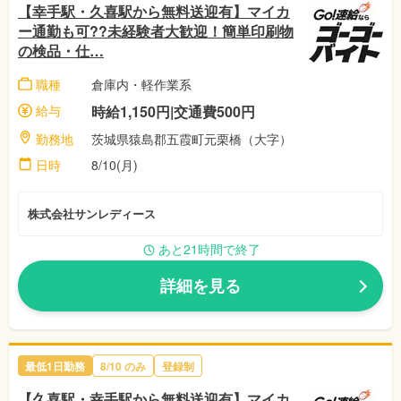
【幸手駅・久喜駅から無料送迎有】マイカ
ー通勤も可??未経験者大歓迎！簡単印刷物
の検品・仕…
職種
倉庫内・軽作業系
給与
時給1,150円|交通費500円
勤務地
茨城県猿島郡五霞町元栗橋（大字）
日時
8/10(月)
株式会社サンレディース
あと21時間で終了
詳細を見る
最低1日勤務
8/10 のみ
登録制
【久喜駅・幸手駅から無料送迎有】マイカ