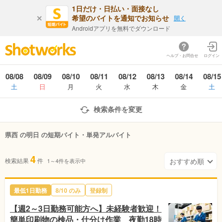
1日だけ・日払い・面接なし
希望のバイトを通知でお知らせ
開く
Androidアプリを無料でダウンロード
ヘルプ・お問合せ
ログイン
08/08
08/09
08/10
08/11
08/12
08/13
08/14
08/15
土
日
月
火
水
木
金
土
検索条件を変更
県西 の明日 の短期バイト・単発アルバイト
4
検索結果
件
1～4件を表示中
最低1日勤務
8/10 のみ
登録制
【週2～3日勤務可能方へ】未経験者歓迎！
簡単印刷物の検品・仕分け作業 夜勤18時