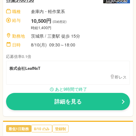
職種
倉庫内・軽作業系
給与
10,500円
(日給想定)
時給1,400円
勤務地
茨城県 / 三妻駅 徒歩 15分
日時
8/10(月) 09:30～18:00
応募倍率0.1倍
株式会社LeafNxT
即レス
あと9時間で終了
詳細を見る
最低1日勤務
8/10 のみ
登録制