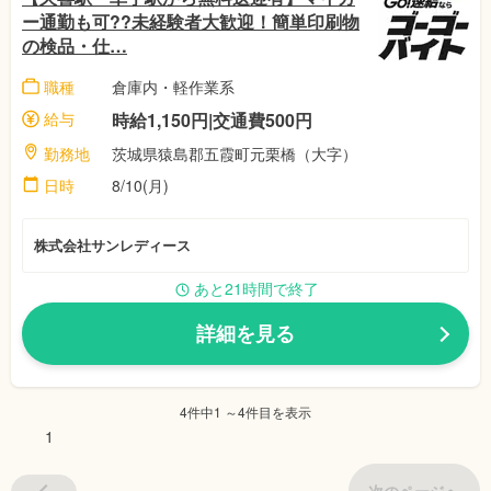
ー通勤も可??未経験者大歓迎！簡単印刷物
の検品・仕…
職種
倉庫内・軽作業系
給与
時給1,150円|交通費500円
勤務地
茨城県猿島郡五霞町元栗橋（大字）
日時
8/10(月)
株式会社サンレディース
あと21時間で終了
詳細を見る
4件中1 ～4件目を表示
1