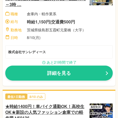
～3時 …
職種
倉庫内・軽作業系
給与
時給1,150円|交通費500円
勤務地
茨城県猿島郡五霞町元栗橋（大字）
日時
8/10(月)
株式会社サンレディース
あと21時間で終了
詳細を見る
最低1日勤務
8/10 のみ
★時給1400円！車バイク通勤OK！高校生
OK★新設の人気ファッション倉庫での軽
作業♪/60136