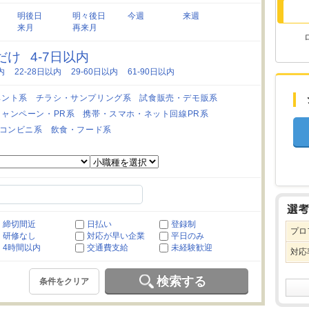
明後日
明々後日
今週
来週
来月
再来月
日だけ
4-7日以内
内
22-28日以内
29-60日以内
61-90日以内
ベント系
チラシ・サンプリング系
試食販売・デモ販系
キャンペーン・PR系
携帯・スマホ・ネット回線PR系
コンビニ系
飲食・フード系
締切間近
日払い
登録制
プロ
研修なし
対応が早い企業
平日のみ
4時間以内
交通費支給
未経験歓迎
対応
検索する
条件をクリア