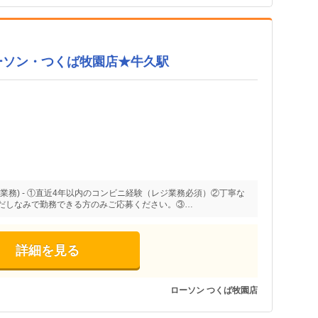
ーソン・つくば牧園店★牛久駅
業務) - ①直近4年以内のコンビニ経験（レジ業務必須）②丁寧な
だしなみで勤務できる方のみご応募ください。③…
詳細を見る
ローソン つくば牧園店