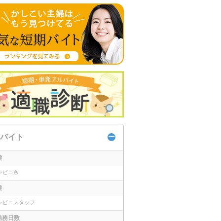
バイト
種
ンビニ系
種
ンビニスタッフ
勤務日数