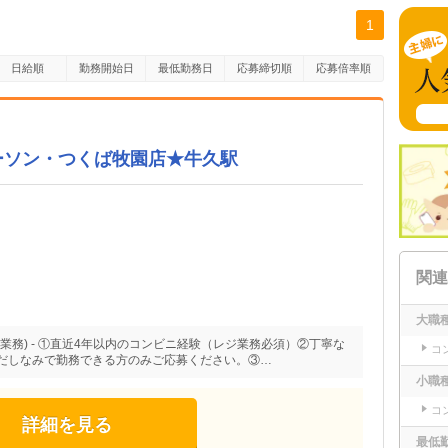
1
日給順
勤務開始日
最低勤務日
応募締切順
応募倍率順
ーソン・つくば牧園店★牛久駅
関連
大職
業務) - ①直近4年以内のコンビニ経験（レジ業務必須）②丁寧な
コ
だしなみで勤務できる方のみご応募ください。③…
小職
コ
詳細を見る
最低