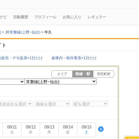
ナビ
活動履歴
プロフィール
お気に入り
レギュラー
城
>
JR常磐線(上野−仙台)
>
牛久
イト
食販売・デモ販系×1日だけ
倉庫内・軽作業系×1日だけ
路線・駅
エリア
市区町村
08/11
08/12
08/13
08/14
08/15
火
水
木
金
土