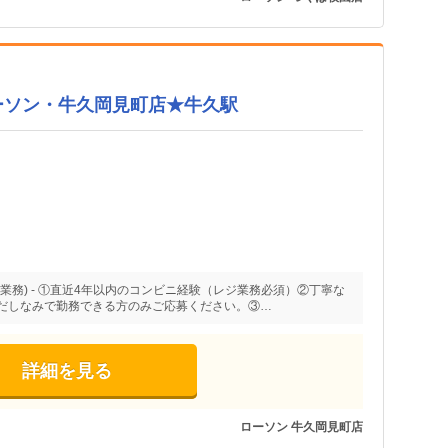
ーソン・牛久岡見町店★牛久駅
業務) - ①直近4年以内のコンビニ経験（レジ業務必須）②丁寧な
だしなみで勤務できる方のみご応募ください。③…
詳細を見る
ローソン 牛久岡見町店