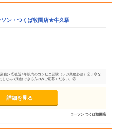
ーソン・つくば牧園店★牛久駅
業務) - ①直近4年以内のコンビニ経験（レジ業務必須）②丁寧な
だしなみで勤務できる方のみご応募ください。③…
詳細を見る
ローソン つくば牧園店