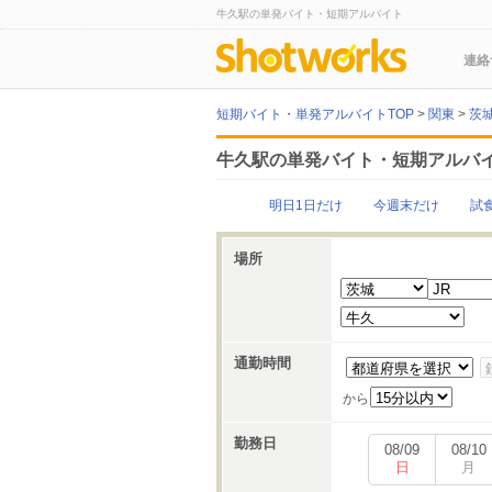
牛久駅の単発バイト・短期アルバイト
連絡
短期バイト・単発アルバイトTOP
>
関東
>
茨
牛久駅の単発バイト・短期アルバ
明日1日だけ
今週末だけ
試
場所
通勤時間
から
勤務日
08/09
08/10
日
月