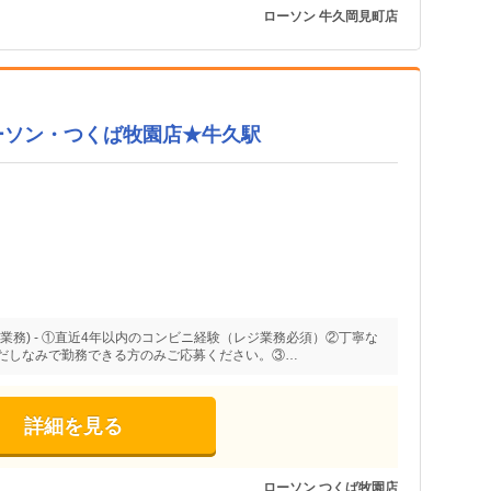
ローソン 牛久岡見町店
ーソン・つくば牧園店★牛久駅
業務) - ①直近4年以内のコンビニ経験（レジ業務必須）②丁寧な
だしなみで勤務できる方のみご応募ください。③…
詳細を見る
ローソン つくば牧園店