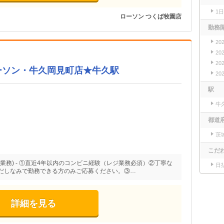
1
ローソン つくば牧園店
勤務
20
20
20
ーソン・牛久岡見町店★牛久駅
20
駅
牛
都道
茨
こだ
業務) - ①直近4年以内のコンビニ経験（レジ業務必須）②丁寧な
日
だしなみで勤務できる方のみご応募ください。③…
詳細を見る