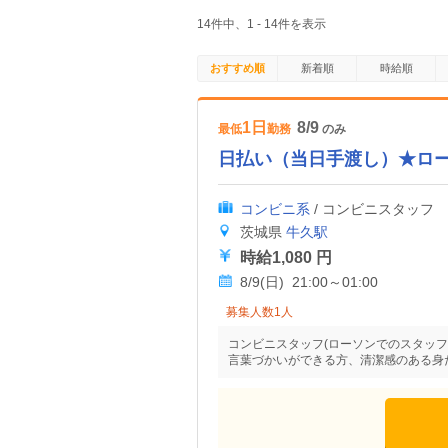
14件中、1 - 14件を表示
おすすめ順
新着順
時給順
1日
8/9
最低
勤務
のみ
日払い（当日手渡し）★ロ
コンビニ系
/ コンビニスタッフ
茨城県
牛久駅
時給1,080 円
8/9(日) 21:00～01:00
募集人数1人
コンビニスタッフ(ローソンでのスタッフ
言葉づかいができる方、清潔感のある身