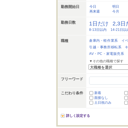
勤務開始日
今日
明日
再来週
今月
勤務日数
1日だけ
2,3
8-13日以内
14-21日以
職種
倉庫内・軽作業系
イ
引越・事務所移転系
AV・PC・家電販売系
▼その他の職種で探す
フリーワード
こだわり条件
新着
面接なし
土日祝のみ
詳しく設定する