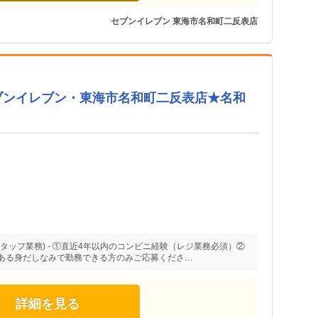
セブンイレブン 東海市名和町二反表店
ブンイレブン・東海市名和町二反表店★名和
タッフ業務) - ①直近4年以内のコンビニ経験（レジ業務必須）②
ある身だしなみで勤務できる方のみご応募くださ…
詳細を見る