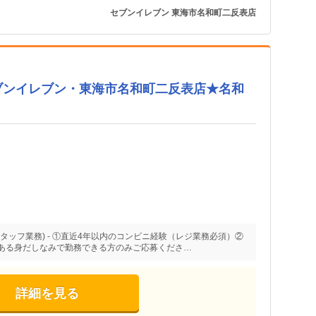
セブンイレブン 東海市名和町二反表店
ブンイレブン・東海市名和町二反表店★名和
タッフ業務) - ①直近4年以内のコンビニ経験（レジ業務必須）②
ある身だしなみで勤務できる方のみご応募くださ…
詳細を見る