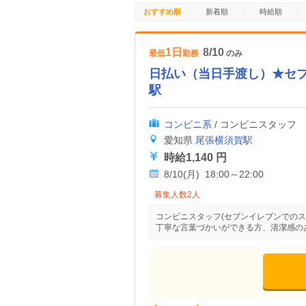
おすすめ順
新着順
時給順
1日
8/10
最低
勤務
のみ
日払い（当日手渡し）★セ
駅
コンビニ系
/ コンビニスタッフ
愛知県
尾張横須賀駅
時給1,140 円
8/10(月) 18:00～22:00
募集人数2人
コンビニスタッフ(セブンイレブンでのス
丁寧な言葉づかいができる方、清潔感の