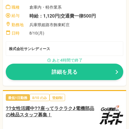
職種
倉庫内・軽作業系
給与
時給：1,120円|交通費一律500円
勤務地
兵庫県姫路市飾東町庄
日時
8/10(月)
株式会社サンレディース
あと4時間で終了
詳細を見る
最低1日勤務
8/10 のみ
登録制
??女性活躍中??座ってラクラク♪電機部品
の検品スタッフ募集！