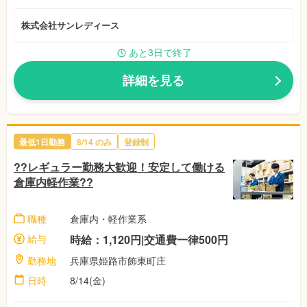
株式会社サンレディース
あと3日で終了
詳細を見る
最低1日勤務
8/14 のみ
登録制
??レギュラー勤務大歓迎！安定して働ける
倉庫内軽作業??
職種
倉庫内・軽作業系
給与
時給：1,120円|交通費一律500円
勤務地
兵庫県姫路市飾東町庄
日時
8/14(金)