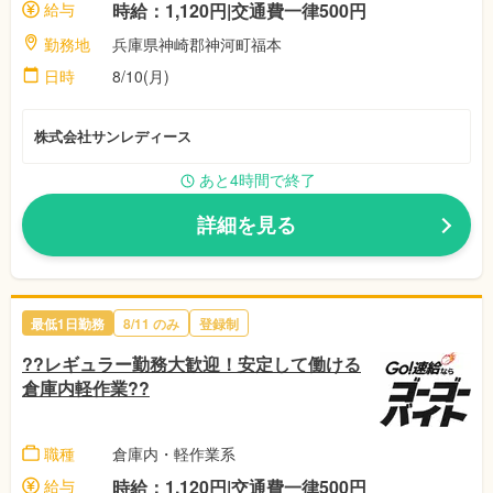
給与
時給：1,120円|交通費一律500円
勤務地
兵庫県神崎郡神河町福本
日時
8/10(月)
株式会社サンレディース
あと4時間で終了
詳細を見る
最低1日勤務
8/11 のみ
登録制
??レギュラー勤務大歓迎！安定して働ける
倉庫内軽作業??
職種
倉庫内・軽作業系
給与
時給：1,120円|交通費一律500円