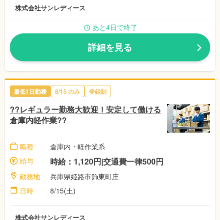
株式会社サンレディース
あと4日で終了
詳細を見る
最低1日勤務
8/15 のみ
登録制
??レギュラー勤務大歓迎！安定して働ける
倉庫内軽作業??
職種
倉庫内・軽作業系
給与
時給：1,120円|交通費一律500円
勤務地
兵庫県姫路市飾東町庄
日時
8/15(土)
株式会社サンレディース