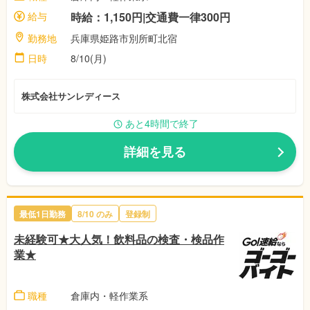
給与
時給：1,150円|交通費一律300円
勤務地
兵庫県姫路市別所町北宿
日時
8/10(月)
株式会社サンレディース
あと4時間で終了
詳細を見る
最低1日勤務
8/10 のみ
登録制
未経験可★大人気！飲料品の検査・検品作
業★
職種
倉庫内・軽作業系