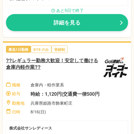
あと5日で終了
詳細を見る
最低1日勤務
8/16 のみ
登録制
??レギュラー勤務大歓迎！安定して働ける
倉庫内軽作業??
職種
倉庫内・軽作業系
給与
時給：1,120円|交通費一律500円
勤務地
兵庫県姫路市飾東町庄
日時
8/16(日)
株式会社サンレディース