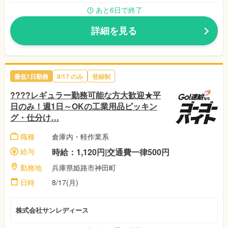
あと6日で終了
詳細を見る
最低1日勤務
8/17 のみ
登録制
????レギュラー勤務可能な方大歓迎★平
日のみ！週1日～OKの工業用品ピッキン
グ・仕分け…
職種
倉庫内・軽作業系
給与
時給：1,120円|交通費一律500円
勤務地
兵庫県姫路市神田町
日時
8/17(月)
株式会社サンレディース