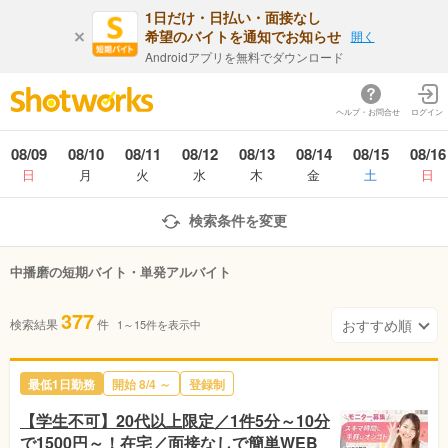
1日だけ・日払い・面接なし
希望のバイトを通知でお知らせ
開く
Androidアプリを無料でダウンロード
ヘルプ・お問合せ
ログイン
08/09
08/10
08/11
08/12
08/13
08/14
08/15
08/16
日
月
火
水
木
金
土
日
検索条件を変更
中播磨の短期バイト・単発アルバイト
377
検索結果
件
1～15件を表示中
最低1日勤務
開始 8/4 ～
登録制
【学生不可】20代以上限定／1件5分～10分
で1500円～！在宅／面接なしで簡単WEB