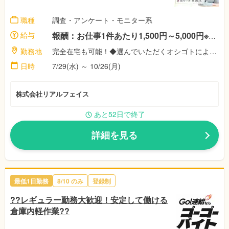
職種
調査・アンケート・モニター系
給与
報酬：お仕事1件あたり1,500円～5,000円※案件によって異なります！ ◎稼働者にはさらに祝い金最大11,500円♪※弊社規定による
勤務地
完全在宅も可能！◆選んでいただくオシゴトによって異なります！◎あなたのご都合に合わせて好きな時間に好きな場所で！【株式会社リアル・フェイス】
日時
7/29(水) ～ 10/26(月)
株式会社リアルフェイス
あと52日で終了
詳細を見る
最低1日勤務
8/10 のみ
登録制
??レギュラー勤務大歓迎！安定して働ける
倉庫内軽作業??