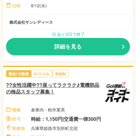
日時
8/12(水)
株式会社サンレディース
あと2日で終了
詳細を見る
最低1日勤務
8/12 のみ
登録制
??女性活躍中??座ってラクラク♪電機部品
の検品スタッフ募集！
職種
倉庫内・軽作業系
給与
時給：1,150円|交通費一律300円
勤務地
兵庫県姫路市別所町北宿