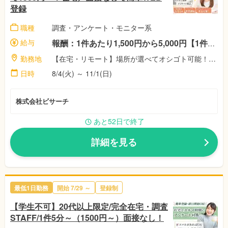
登録
職種
調査・アンケート・モニター系
給与
報酬：1件あたり1,500円から5,000円【1件5分～10分程度！】 ☆稼働者に祝い金最大11,500円！（※弊社規定による） 完全出来高制！対応した案件数に応じて、報酬額がアップします♪
勤務地
【在宅・リモート】場所が選べてオシゴト可能！空いた時間で自由に選択♪株式会社ビサーチ
日時
8/4(火) ～ 11/1(日)
株式会社ビサーチ
あと52日で終了
詳細を見る
最低1日勤務
開始 7/29 ～
登録制
【学生不可】20代以上限定/完全在宅・調査
STAFF/1件5分～（1500円～）面接なし！