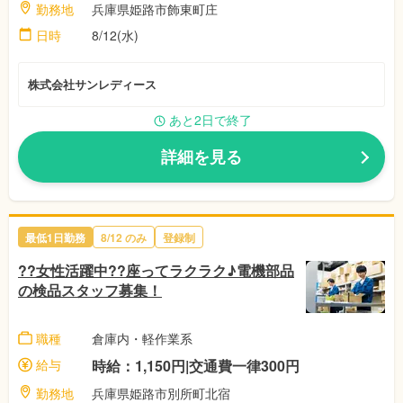
勤務地
兵庫県姫路市飾東町庄
日時
8/12(水)
株式会社サンレディース
あと2日で終了
詳細を見る
最低1日勤務
8/12 のみ
登録制
??女性活躍中??座ってラクラク♪電機部品
の検品スタッフ募集！
職種
倉庫内・軽作業系
給与
時給：1,150円|交通費一律300円
勤務地
兵庫県姫路市別所町北宿