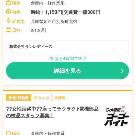
職種
倉庫内・軽作業系
給与
時給：1,150円|交通費一律300円
勤務地
兵庫県姫路市別所町北宿
日時
8/10(月)
株式会社サンレディース
あと4時間で終了
詳細を見る
最低1日勤務
8/10 のみ
登録制
??女性活躍中??座ってラクラク♪電機部品
の検品スタッフ募集！
職種
倉庫内・軽作業系