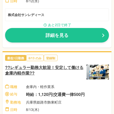
日時
8/12(水)
株式会社サンレディース
あと2日で終了
詳細を見る
最低1日勤務
8/13 のみ
登録制
??レギュラー勤務大歓迎！安定して働ける
倉庫内軽作業??
職種
倉庫内・軽作業系
給与
時給：1,120円|交通費一律500円
勤務地
兵庫県姫路市飾東町庄
日時
8/13(木)