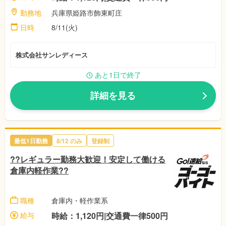
勤務地
兵庫県姫路市飾東町庄
日時
8/11(火)
株式会社サンレディース
あと1日で終了
詳細を見る
最低1日勤務
8/12 のみ
登録制
??レギュラー勤務大歓迎！安定して働ける
倉庫内軽作業??
職種
倉庫内・軽作業系
給与
時給：1,120円|交通費一律500円