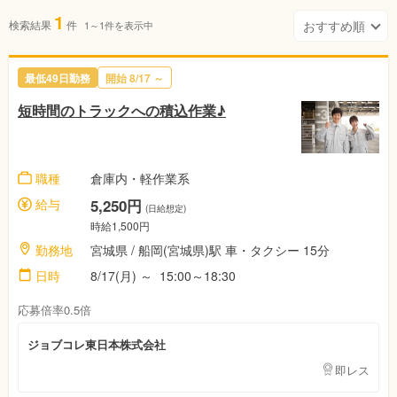
1
検索結果
件
1～1件を表示中
最低49日勤務
開始 8/17 ～
短時間のトラックへの積込作業♪
職種
倉庫内・軽作業系
給与
5,250円
(日給想定)
時給1,500円
勤務地
宮城県 / 船岡(宮城県)駅 車・タクシー 15分
日時
8/17(月) ～ 15:00～18:30
応募倍率0.5倍
ジョブコレ東日本株式会社
即レス