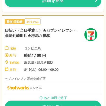
詳細を見る
最低1日勤務
8/19 のみ
日払い（当日手渡し）★セブンイレブン・
高崎剣崎町店★群馬八幡駅
職種
コンビニ系
給与
時給1,100 円
勤務地
群馬県 / 群馬八幡駅
日時
8/19(水) 06:00～09:00
セブンイレブン 高崎剣崎町店
あと10日で終了