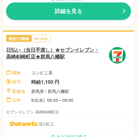
詳細を見る
最低1日勤務
9/2 のみ
日払い（当日手渡し）★セブンイレブン・
高崎剣崎町店★群馬八幡駅
職種
コンビニ系
給与
時給1,100 円
勤務地
群馬県 / 群馬八幡駅
日時
9/2(水) 06:00～09:00
セブンイレブン 高崎剣崎町店
あと24日で終了