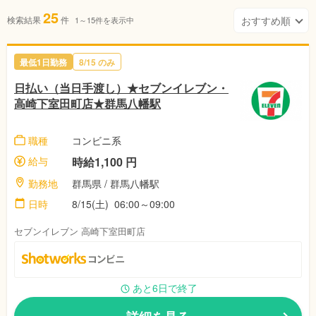
25
検索結果
件
1～15件を表示中
最低1日勤務
8/15 のみ
日払い（当日手渡し）★セブンイレブン・
高崎下室田町店★群馬八幡駅
職種
コンビニ系
給与
時給1,100 円
勤務地
群馬県 / 群馬八幡駅
日時
8/15(土) 06:00～09:00
セブンイレブン 高崎下室田町店
あと6日で終了