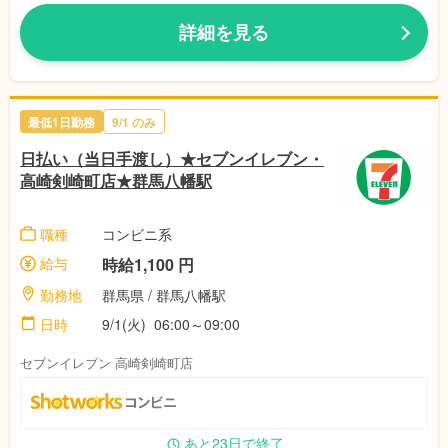
詳細を見る
最低1日勤務
9/1 のみ
日払い（当日手渡し）★セブンイレブン・
高崎剣崎町店★群馬八幡駅
職種
コンビニ系
給与
時給1,100 円
勤務地
群馬県 / 群馬八幡駅
日時
9/1(火) 06:00～09:00
セブンイレブン 高崎剣崎町店
あと23日で終了