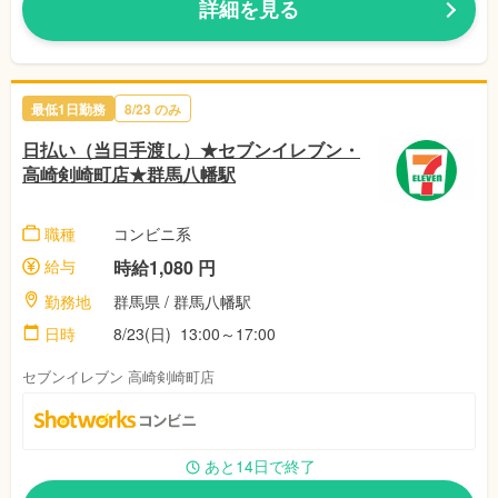
詳細を見る
最低1日勤務
8/23 のみ
日払い（当日手渡し）★セブンイレブン・
高崎剣崎町店★群馬八幡駅
職種
コンビニ系
給与
時給1,080 円
勤務地
群馬県 / 群馬八幡駅
日時
8/23(日) 13:00～17:00
セブンイレブン 高崎剣崎町店
あと14日で終了