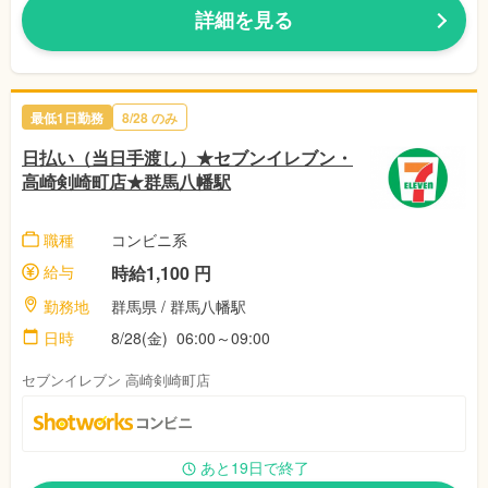
詳細を見る
最低1日勤務
8/28 のみ
日払い（当日手渡し）★セブンイレブン・
高崎剣崎町店★群馬八幡駅
職種
コンビニ系
給与
時給1,100 円
勤務地
群馬県 / 群馬八幡駅
日時
8/28(金) 06:00～09:00
セブンイレブン 高崎剣崎町店
あと19日で終了