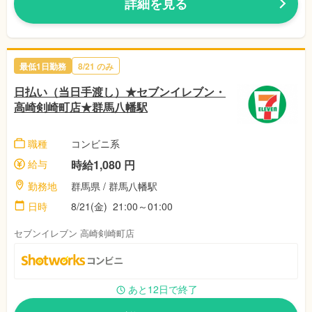
詳細を見る
最低1日勤務
8/21 のみ
日払い（当日手渡し）★セブンイレブン・
高崎剣崎町店★群馬八幡駅
職種
コンビニ系
給与
時給1,080 円
勤務地
群馬県 / 群馬八幡駅
日時
8/21(金) 21:00～01:00
セブンイレブン 高崎剣崎町店
あと12日で終了