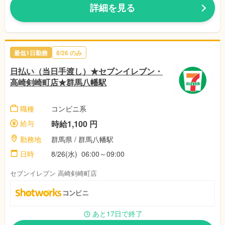
詳細を見る
最低1日勤務
8/26 のみ
日払い（当日手渡し）★セブンイレブン・
高崎剣崎町店★群馬八幡駅
職種
コンビニ系
給与
時給1,100 円
勤務地
群馬県 / 群馬八幡駅
日時
8/26(水) 06:00～09:00
セブンイレブン 高崎剣崎町店
あと17日で終了