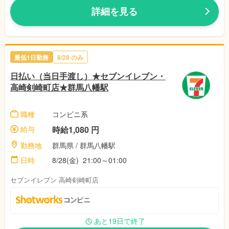
詳細を見る
最低1日勤務
8/28 のみ
日払い（当日手渡し）★セブンイレブン・
高崎剣崎町店★群馬八幡駅
職種
コンビニ系
給与
時給1,080 円
勤務地
群馬県 / 群馬八幡駅
日時
8/28(金) 21:00～01:00
セブンイレブン 高崎剣崎町店
あと19日で終了