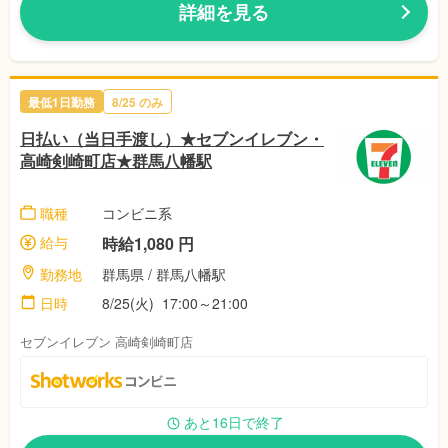
詳細を見る
最低1日勤務
8/25 のみ
日払い（当日手渡し）★セブンイレブン・
高崎剣崎町店★群馬八幡駅
職種
コンビニ系
給与
時給1,080 円
勤務地
群馬県 / 群馬八幡駅
日時
8/25(火) 17:00～21:00
セブンイレブン 高崎剣崎町店
あと16日で終了