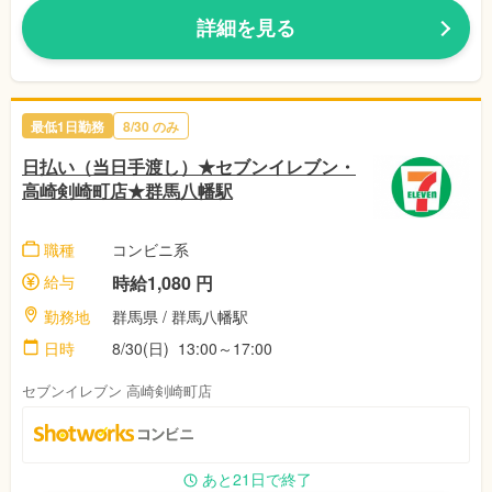
詳細を見る
最低1日勤務
8/30 のみ
日払い（当日手渡し）★セブンイレブン・
高崎剣崎町店★群馬八幡駅
職種
コンビニ系
給与
時給1,080 円
勤務地
群馬県 / 群馬八幡駅
日時
8/30(日) 13:00～17:00
セブンイレブン 高崎剣崎町店
あと21日で終了