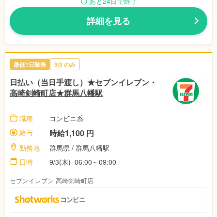
あと24日で終了
詳細を見る
最低1日勤務
9/3 のみ
日払い（当日手渡し）★セブンイレブン・
高崎剣崎町店★群馬八幡駅
職種
コンビニ系
給与
時給1,100 円
勤務地
群馬県 / 群馬八幡駅
日時
9/3(木) 06:00～09:00
セブンイレブン 高崎剣崎町店