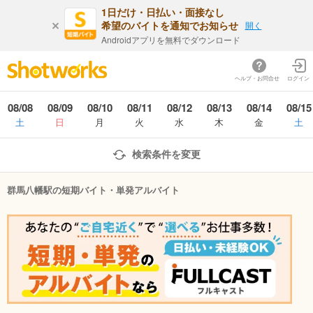
1日だけ・日払い・面接なし
希望のバイトを通知でお知らせ
開く
Androidアプリを無料でダウンロード
ヘルプ・お問合せ
ログイン
08/08
08/09
08/10
08/11
08/12
08/13
08/14
08/15
土
日
月
火
水
木
金
土
検索条件を変更
群馬八幡駅の短期バイト・単発アルバイト