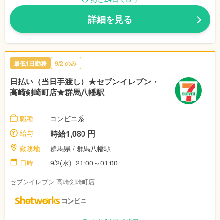
詳細を見る
最低1日勤務
9/2 のみ
日払い（当日手渡し）★セブンイレブン・
高崎剣崎町店★群馬八幡駅
職種
コンビニ系
給与
時給1,080 円
勤務地
群馬県 / 群馬八幡駅
日時
9/2(水) 21:00～01:00
セブンイレブン 高崎剣崎町店