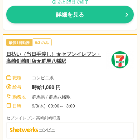
あと25日で終了
詳細を見る
最低1日勤務
9/3 のみ
日払い（当日手渡し）★セブンイレブン・
高崎剣崎町店★群馬八幡駅
職種
コンビニ系
給与
時給1,080 円
勤務地
群馬県 / 群馬八幡駅
日時
9/3(木) 09:00～13:00
セブンイレブン 高崎剣崎町店