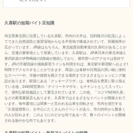
久喜駅の短期バイト豆知識
埼玉県東北部に位置している久喜駅。市内の大半は、旧利根川の乱流によっ
てできた自然堤防と後背湿地からなる平坦地で構成されていて、田園地帯が
広がっています。JR線はもちろん、東北縦貫自動車道の久喜ICがあることか
ら、交通の要衝地として発展しています。久喜駅は、JR東日本の東北本線と
東武鉄道の伊勢崎線の2路線が接続しており、都市部へのアクセスは良好で
す。JRの宇都宮線や湘南新宿ラインを利用すれば、東京駅や新宿駅へおよそ1
時間でアクセスすることができます。周辺には食材や日用品の買い物に便利
なスーパーや、洋服や雑貨を購入できる場所までさまざまなショッピング施
設があります。駅前にある「クッキープラザ」は、食料品を豊富に取り揃え
ている他、24時間営業の「デイリーヤマザキ」もテナントとして入ってい
て、便利な駅前施設として重宝されています。この他、「コジマNEW久喜」
などの家電量販店もあります。久喜市ではさまざまなイベントが開催されて
います。毎年夏頃には関東一と言われる山車を回転させ、市内を巡行する
「久喜提燈祭り」を中心にたくさんのイベントがあり、市の内外から数多く
の人が訪れます。このようにのどかな街である一方、数々のイベントが開催
される賑やかな街でもあります。
久喜駅の短期バイト・単発アルバイトの特徴