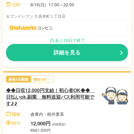
日時
8/16(日) 17:00～22:00
セブンイレブン 久喜本町１丁目店
あと10日で終了
詳細を見る
最低1日勤務
開始 8/8 ～
◆◆日収12,000円支給！初心者OK◆◆
日払いok,副業 無料送迎バス利用可能で
す♪♪
職種
倉庫内・軽作業系
給与
12,000円
(日給想定)
時給1,500円