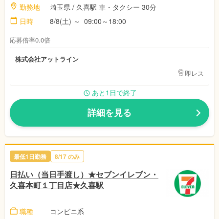
勤務地
埼玉県 / 久喜駅 車・タクシー 30分
日時
8/8(土) ～ 09:00～18:00
応募倍率0.0倍
株式会社アットライン
即レス
あと1日で終了
詳細を見る
最低1日勤務
8/17 のみ
日払い（当日手渡し）★セブンイレブン・
久喜本町１丁目店★久喜駅
職種
コンビニ系