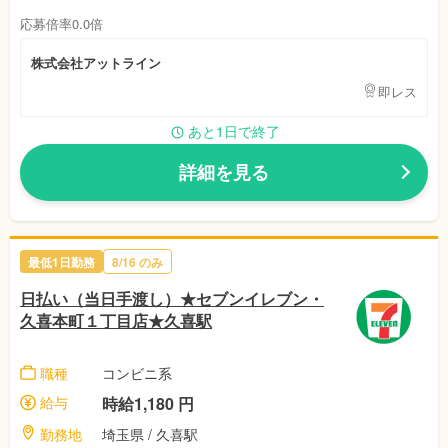
応募倍率0.0倍
株式会社アットライン
即レス
あと1日で終了
詳細を見る
最低1日勤務
8/16 のみ
日払い（当日手渡し）★セブンイレブン・
久喜本町１丁目店★久喜駅
職種
コンビニ系
給与
時給1,180 円
勤務地
埼玉県 / 久喜駅