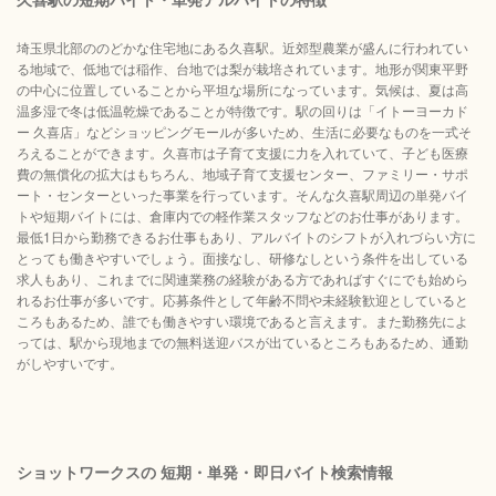
埼玉県北部ののどかな住宅地にある久喜駅。近郊型農業が盛んに行われてい
る地域で、低地では稲作、台地では梨が栽培されています。地形が関東平野
の中心に位置していることから平坦な場所になっています。気候は、夏は高
温多湿で冬は低温乾燥であることが特徴です。駅の回りは「イトーヨーカド
ー 久喜店」などショッピングモールが多いため、生活に必要なものを一式そ
ろえることができます。久喜市は子育て支援に力を入れていて、子ども医療
費の無償化の拡大はもちろん、地域子育て支援センター、ファミリー・サポ
ート・センターといった事業を行っています。そんな久喜駅周辺の単発バイ
トや短期バイトには、倉庫内での軽作業スタッフなどのお仕事があります。
最低1日から勤務できるお仕事もあり、アルバイトのシフトが入れづらい方に
とっても働きやすいでしょう。面接なし、研修なしという条件を出している
求人もあり、これまでに関連業務の経験がある方であればすぐにでも始めら
れるお仕事が多いです。応募条件として年齢不問や未経験歓迎としていると
ころもあるため、誰でも働きやすい環境であると言えます。また勤務先によ
っては、駅から現地までの無料送迎バスが出ているところもあるため、通勤
がしやすいです。
ショットワークスの 短期・単発・即日バイト検索情報