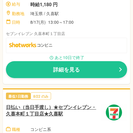
給与
時給1,180 円
勤務地
埼玉県 / 久喜駅
日時
8/17(月) 13:00～17:00
セブンイレブン 久喜本町１丁目店
あと10日で終了
詳細を見る
最低1日勤務
8/22 のみ
日払い（当日手渡し）★セブンイレブン・
久喜本町１丁目店★久喜駅
職種
コンビニ系