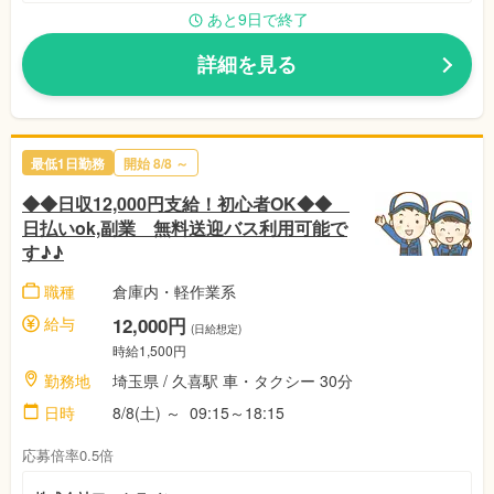
あと9日で終了
詳細を見る
最低1日勤務
開始 8/8 ～
◆◆日収12,000円支給！初心者OK◆◆
日払いok,副業 無料送迎バス利用可能で
す♪♪
職種
倉庫内・軽作業系
給与
12,000円
(日給想定)
時給1,500円
勤務地
埼玉県 / 久喜駅 車・タクシー 30分
日時
8/8(土) ～ 09:15～18:15
応募倍率0.5倍