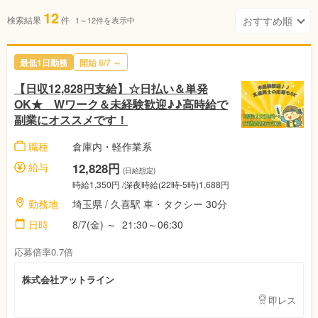
12
検索結果
件
1～12件を表示中
最低1日勤務
開始 8/7 ～
【日収12,828円支給】☆日払い＆単発
OK★ Wワーク＆未経験歓迎♪♪高時給で
副業にオススメです！
職種
倉庫内・軽作業系
給与
12,828円
(日給想定)
時給1,350円 /深夜時給(22時-5時)1,688円
勤務地
埼玉県 / 久喜駅 車・タクシー 30分
日時
8/7(金) ～ 21:30～06:30
応募倍率0.7倍
株式会社アットライン
即レス