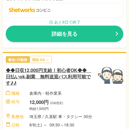
あと9日で終了
詳細を見る
最低1日勤務
開始 8/8 ～
◆◆日収12,000円支給！初心者OK◆◆
日払いok,副業 無料送迎バス利用可能で
す♪♪
職種
倉庫内・軽作業系
給与
12,000円
(日給想定)
時給1,500円
勤務地
埼玉県 / 久喜駅 車・タクシー 30分
日時
8/8(土) ～ 09:30～18:30