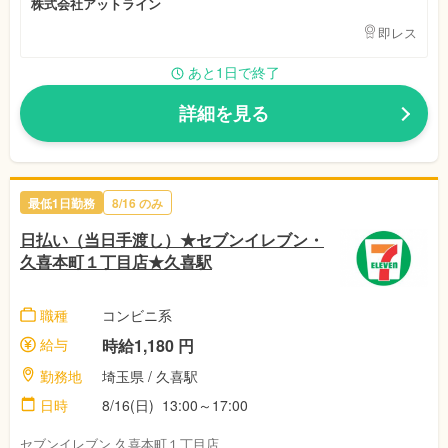
株式会社アットライン
即レス
あと1日で終了
詳細を見る
最低1日勤務
8/16 のみ
日払い（当日手渡し）★セブンイレブン・
久喜本町１丁目店★久喜駅
職種
コンビニ系
給与
時給1,180 円
勤務地
埼玉県 / 久喜駅
日時
8/16(日) 13:00～17:00
セブンイレブン 久喜本町１丁目店