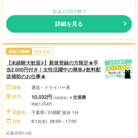
あと1日で終了
詳細を見る
最低1日勤務
8/12 のみ
【未経験大歓迎♪】新規登録の方限定★手
当2,000円付き！女性活躍中の簡単♪飲料配
送補助のお仕事★
職種
運送・ドライバー系
給与
10,032円
＋交通費
(日給想定)
時給1,254円
勤務地
千葉県 / 行徳駅 徒歩 1分
日時
8/12(水) 08:00～17:00
応募倍率0.0倍