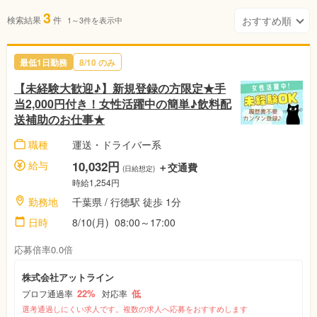
3
検索結果
件
1～3件を表示中
最低1日勤務
8/10 のみ
【未経験大歓迎♪】新規登録の方限定★手
当2,000円付き！女性活躍中の簡単♪飲料配
送補助のお仕事★
職種
運送・ドライバー系
給与
10,032円
＋交通費
(日給想定)
時給1,254円
勤務地
千葉県 / 行徳駅 徒歩 1分
日時
8/10(月) 08:00～17:00
応募倍率0.0倍
株式会社アットライン
22%
低
プロフ通過率
対応率
選考通過しにくい求人です。複数の求人へ応募をおすすめします