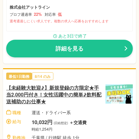
株式会社アットライン
22%
低
プロフ通過率
対応率
選考通過しにくい求人です。複数の求人へ応募をおすすめします
あと3日で終了
詳細を見る
最低1日勤務
8/14 のみ
【未経験大歓迎♪】新規登録の方限定★手
当2,000円付き！女性活躍中の簡単♪飲料配
送補助のお仕事★
職種
運送・ドライバー系
給与
10,032円
＋交通費
(日給想定)
時給1,254円
勤務地
千葉県 / 行徳駅 徒歩 1分