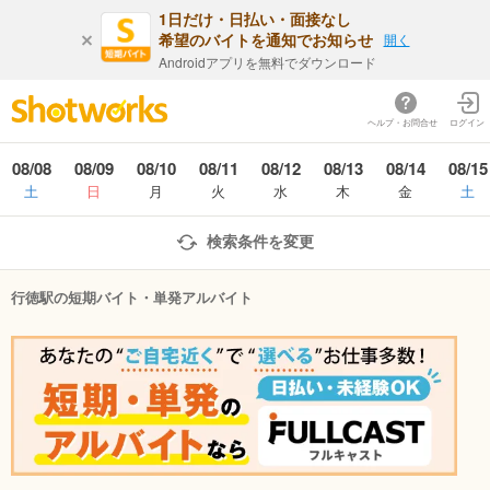
1日だけ・日払い・面接なし
希望のバイトを通知でお知らせ
開く
Androidアプリを無料でダウンロード
ヘルプ・お問合せ
ログイン
08/08
08/09
08/10
08/11
08/12
08/13
08/14
08/15
土
日
月
火
水
木
金
土
検索条件を変更
行徳駅の短期バイト・単発アルバイト