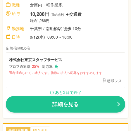
職種
倉庫内・軽作業系
給与
10,288円
＋交通費
(日給想定)
時給1,286円
勤務地
千葉県 / 南船橋駅 徒歩 10分
日時
8/12(水) 09:00～18:00
応募倍率0.0倍
株式会社東京スタッフサービス
25%
高
プロフ通過率
対応率
選考通過しにくい求人です。複数の求人へ応募をおすすめします
超即レス
あと3日で終了
詳細を見る
最低1日勤務
8/12 のみ