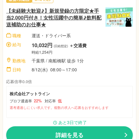
【未経験大歓迎♪】新規登録の方限定★手
当2,000円付き！女性活躍中の簡単♪飲料配
送補助のお仕事★
職種
運送・ドライバー系
給与
10,032円
＋交通費
(日給想定)
時給1,254円
勤務地
千葉県 / 南船橋駅 徒歩 1分
日時
8/12(水) 08:00～17:00
応募倍率0.0倍
株式会社アットライン
22%
低
プロフ通過率
対応率
選考通過しにくい求人です。複数の求人へ応募をおすすめします
あと3日で終了
詳細を見る