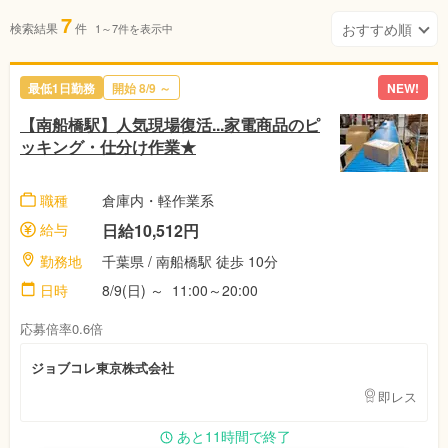
7
検索結果
件
1～7件を表示中
最低1日勤務
開始 8/9 ～
NEW!
【南船橋駅】人気現場復活...家電商品のピ
ッキング・仕分け作業★
職種
倉庫内・軽作業系
給与
日給10,512円
勤務地
千葉県 / 南船橋駅 徒歩 10分
日時
8/9(日) ～ 11:00～20:00
応募倍率0.6倍
ジョブコレ東京株式会社
即レス
あと11時間で終了