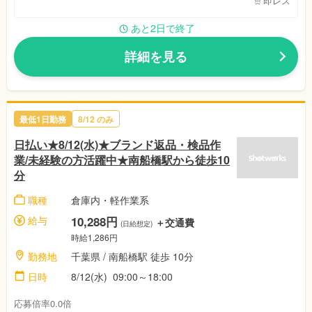
即レス
あと2日で終了
詳細を見る
最低1日勤務
8/12 のみ
日払い★8/12(水)★ブランド返品・検品作
業/未経験の方活躍中★南船橋駅から徒歩10
分
職種
倉庫内・軽作業系
給与
10,288円
＋交通費
(日給想定)
時給1,286円
勤務地
千葉県 / 南船橋駅 徒歩 10分
日時
8/12(水) 09:00～18:00
応募倍率0.0倍