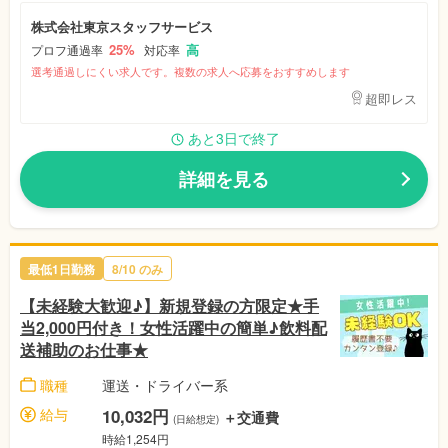
株式会社東京スタッフサービス
25%
高
プロフ通過率
対応率
選考通過しにくい求人です。複数の求人へ応募をおすすめします
超即レス
あと3日で終了
詳細を見る
最低1日勤務
8/10 のみ
【未経験大歓迎♪】新規登録の方限定★手
当2,000円付き！女性活躍中の簡単♪飲料配
送補助のお仕事★
職種
運送・ドライバー系
給与
10,032円
＋交通費
(日給想定)
時給1,254円