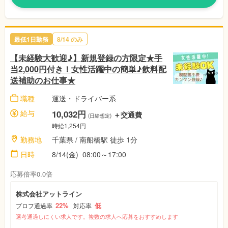
最低1日勤務
8/14 のみ
【未経験大歓迎♪】新規登録の方限定★手
当2,000円付き！女性活躍中の簡単♪飲料配
送補助のお仕事★
職種
運送・ドライバー系
給与
10,032円
＋交通費
(日給想定)
時給1,254円
勤務地
千葉県 / 南船橋駅 徒歩 1分
日時
8/14(金) 08:00～17:00
応募倍率0.0倍
株式会社アットライン
22%
低
プロフ通過率
対応率
選考通過しにくい求人です。複数の求人へ応募をおすすめします