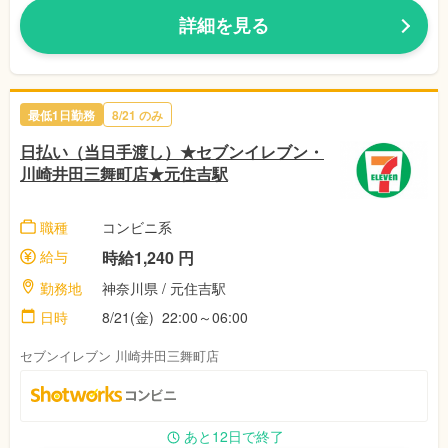
詳細を見る
最低1日勤務
8/21 のみ
日払い（当日手渡し）★セブンイレブン・
川崎井田三舞町店★元住吉駅
職種
コンビニ系
給与
時給1,240 円
勤務地
神奈川県 / 元住吉駅
日時
8/21(金) 22:00～06:00
セブンイレブン 川崎井田三舞町店
あと12日で終了