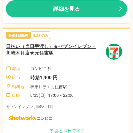
詳細を見る
最低1日勤務
8/23 のみ
日払い（当日手渡し）★セブンイレブン・
川崎木月店★元住吉駅
職種
コンビニ系
給与
時給1,400 円
勤務地
神奈川県 / 元住吉駅
日時
8/23(日) 17:00～22:00
セブンイレブン 川崎木月店
あと14日で終了