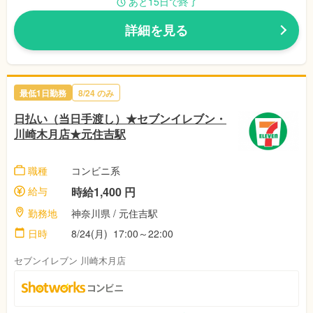
あと15日で終了
詳細を見る
最低1日勤務
8/24 のみ
日払い（当日手渡し）★セブンイレブン・
川崎木月店★元住吉駅
職種
コンビニ系
給与
時給1,400 円
勤務地
神奈川県 / 元住吉駅
日時
8/24(月) 17:00～22:00
セブンイレブン 川崎木月店