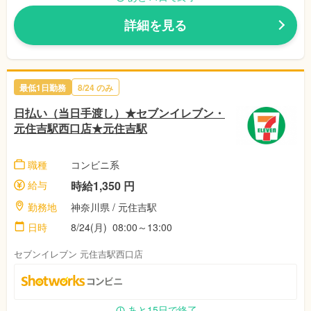
詳細を見る
最低1日勤務
8/24 のみ
日払い（当日手渡し）★セブンイレブン・
元住吉駅西口店★元住吉駅
職種
コンビニ系
給与
時給1,350 円
勤務地
神奈川県 / 元住吉駅
日時
8/24(月) 08:00～13:00
セブンイレブン 元住吉駅西口店
あと15日で終了