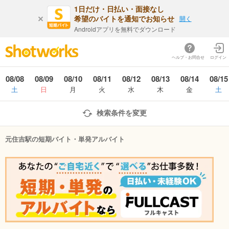
1日だけ・日払い・面接なし
希望のバイトを通知でお知らせ
開く
Androidアプリを無料でダウンロード
ヘルプ・お問合せ
ログイン
08/08
08/09
08/10
08/11
08/12
08/13
08/14
08/15
土
日
月
火
水
木
金
土
検索条件を変更
元住吉駅の短期バイト・単発アルバイト