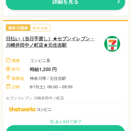
詳細を見る
最低1日勤務
8/15 のみ
日払い（当日手渡し）★セブンイレブン・
川崎井田中ノ町店★元住吉駅
職種
コンビニ系
給与
時給1,250 円
勤務地
神奈川県 / 元住吉駅
日時
8/15(土) 06:00～09:00
セブンイレブン 川崎井田中ノ町店
あと6日で終了