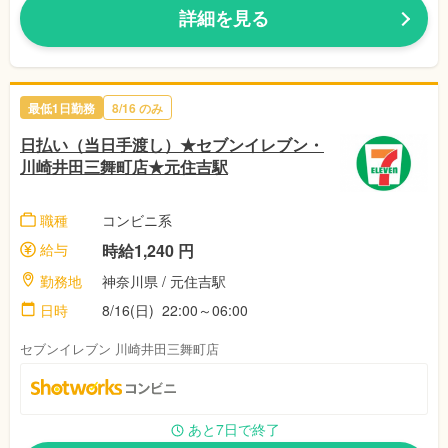
詳細を見る
最低1日勤務
8/16 のみ
日払い（当日手渡し）★セブンイレブン・
川崎井田三舞町店★元住吉駅
職種
コンビニ系
給与
時給1,240 円
勤務地
神奈川県 / 元住吉駅
日時
8/16(日) 22:00～06:00
セブンイレブン 川崎井田三舞町店
あと7日で終了