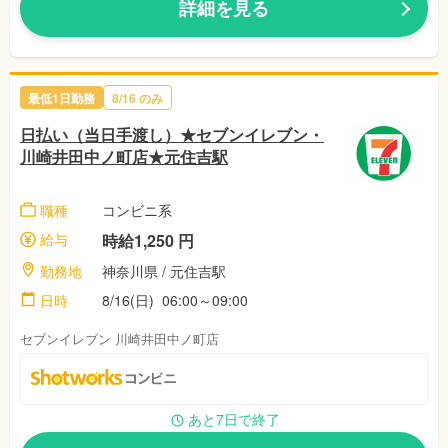
詳細を見る
最低1日勤務
8/16 のみ
日払い（当日手渡し）★セブンイレブン・
川崎井田中ノ町店★元住吉駅
職種
コンビニ系
給与
時給1,250 円
勤務地
神奈川県 / 元住吉駅
日時
8/16(日) 06:00～09:00
セブンイレブン 川崎井田中ノ町店
あと7日で終了