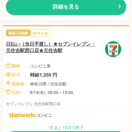
詳細を見る
最低1日勤務
8/19 のみ
日払い（当日手渡し）★セブンイレブン・
元住吉駅西口店★元住吉駅
職種
コンビニ系
給与
時給1,350 円
勤務地
神奈川県 / 元住吉駅
日時
8/19(水) 08:00～13:00
セブンイレブン 元住吉駅西口店
あと10日で終了