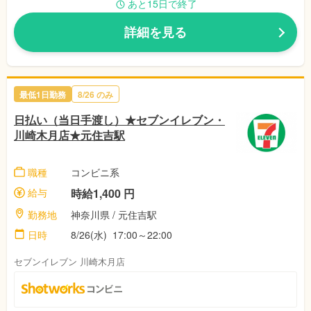
あと15日で終了
詳細を見る
最低1日勤務
8/26 のみ
日払い（当日手渡し）★セブンイレブン・
川崎木月店★元住吉駅
職種
コンビニ系
給与
時給1,400 円
勤務地
神奈川県 / 元住吉駅
日時
8/26(水) 17:00～22:00
セブンイレブン 川崎木月店