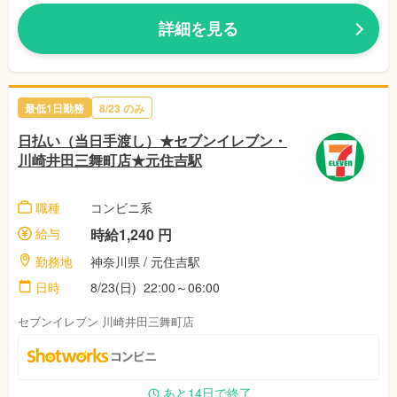
詳細を見る
最低1日勤務
8/23 のみ
日払い（当日手渡し）★セブンイレブン・
川崎井田三舞町店★元住吉駅
職種
コンビニ系
給与
時給1,240 円
勤務地
神奈川県 / 元住吉駅
日時
8/23(日) 22:00～06:00
セブンイレブン 川崎井田三舞町店
あと14日で終了