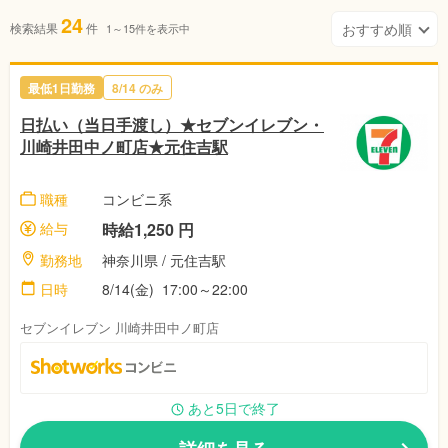
24
検索結果
件
1～15件を表示中
最低1日勤務
8/14 のみ
日払い（当日手渡し）★セブンイレブン・
川崎井田中ノ町店★元住吉駅
職種
コンビニ系
給与
時給1,250 円
勤務地
神奈川県 / 元住吉駅
日時
8/14(金) 17:00～22:00
セブンイレブン 川崎井田中ノ町店
あと5日で終了