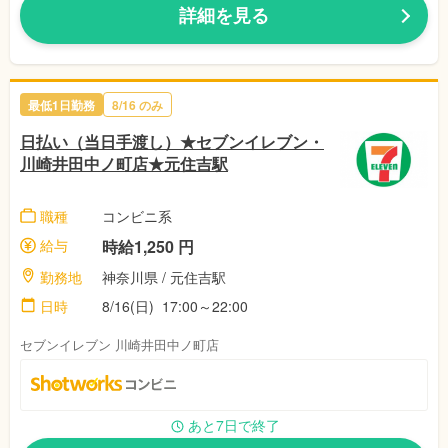
詳細を見る
最低1日勤務
8/16 のみ
日払い（当日手渡し）★セブンイレブン・
川崎井田中ノ町店★元住吉駅
職種
コンビニ系
給与
時給1,250 円
勤務地
神奈川県 / 元住吉駅
日時
8/16(日) 17:00～22:00
セブンイレブン 川崎井田中ノ町店
あと7日で終了