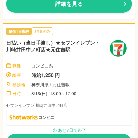
詳細を見る
最低1日勤務
8/16 のみ
日払い（当日手渡し）★セブンイレブン・
川崎井田中ノ町店★元住吉駅
職種
コンビニ系
給与
時給1,250 円
勤務地
神奈川県 / 元住吉駅
日時
8/16(日) 13:00～17:00
セブンイレブン 川崎井田中ノ町店
あと7日で終了