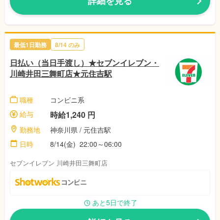
詳細を見る
最低1日勤務
8/14 のみ
日払い（当日手渡し）★セブンイレブン・
川崎井田三舞町店★元住吉駅
職種
コンビニ系
給与
時給1,240 円
勤務地
神奈川県 / 元住吉駅
日時
8/14(金) 22:00～06:00
セブンイレブン 川崎井田三舞町店
あと5日で終了