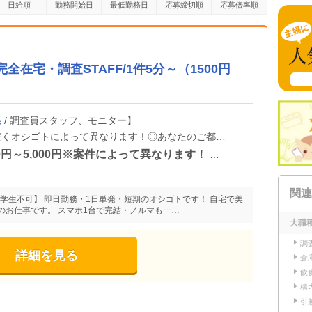
日給順
勤務開始日
最低勤務日
応募締切順
応募倍率順
全在宅・調査STAFF/1件5分～（1500円
系
/ 調査員スタッフ、モニター】
完全在宅も可能！◆選んでいただくオシゴトによって異なります！◎あなたのご都合に合わせて好きな時間に好きな場所で！【株式会社リアル・フェイス】
報酬：お仕事1件あたり1,500円～5,000円※案件によって異なります！ ◎稼働者にはさらに祝い金最大11,500円♪※弊社規定による
関連
・学生不可】 即日勤務・1日単発・短期のオシゴトです！ 自宅で美
のお仕事です。 スマホ1台で完結・ノルマも一…
大職
調
詳細を見る
倉
飲
構
引