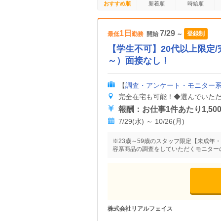
おすすめ順
新着順
時給順
1日
7/29
登録制
最低
勤務
開始
～
【学生不可】20代以上限定/完
～）面接なし！
【
調査・アンケート・モニター
7/29(水) ～ 10/26(月)
※23歳～59歳のスタッフ限定【未成年
容系商品の調査をしていただくモニター
株式会社リアルフェイス