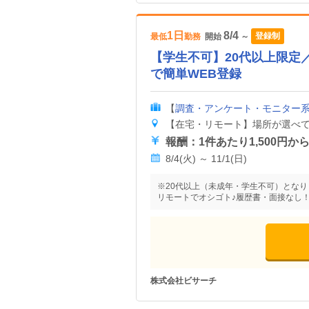
1日
8/4
登録制
最低
勤務
開始
～
【学生不可】20代以上限定／
で簡単WEB登録
【
調査・アンケート・モニター
8/4(火) ～ 11/1(日)
※20代以上（未成年・学生不可）となりま
リモートでオシゴト♪履歴書・面接なし
株式会社ビサーチ