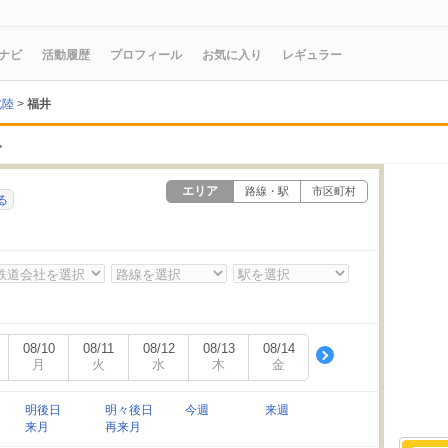
ナビ
活動履歴
プロフィール
お気に入り
レギュラー
北陸
>
福井
ト
エリア
路線・駅
市区町村
る
08/10
08/11
08/12
08/13
08/14
月
火
水
木
金
明後日
明々後日
今週
来週
来月
再来月