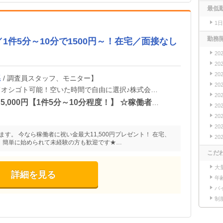
最低
1
勤務
1件5分～10分で1500円～！在宅／面接なし
20
20
20
系
/ 調査員スタッフ、モニター】
20
【在宅・リモート】場所が選べてオシゴト可能！空いた時間で自由に選択♪株式会社ビサーチ
20
報酬：1件あたり1,500円から5,000円【1件5分～10分程度！】 ☆稼働者に祝い金最大11,500円！（※弊社規定による） 完全出来高制！対応した案件数に応じて、報酬額がアップします♪
20
20
20
す。 今なら稼働者に祝い金最大11,500円プレゼント！ 在宅、
20
！ 簡単に始められて未経験の方も歓迎です★…
こだ
大
詳細を見る
年
バ
制