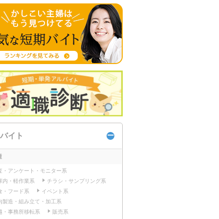
バイト
種
査・アンケート・モニター系
庫内・軽作業系
チラシ・サンプリング系
食・フード系
イベント系
内製造・組み立て・加工系
越・事務所移転系
販売系