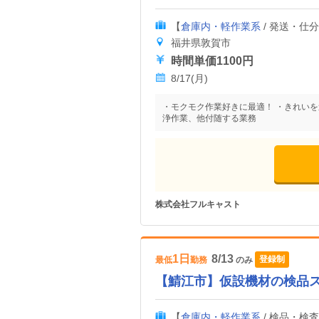
【
倉庫内・軽作業系
/ 発送・仕
福井県敦賀市
時間単価1100円
8/17(月)
・モクモク作業好きに最適！ ・きれいを
浄作業、他付随する業務
株式会社フルキャスト
1日
8/13
登録制
最低
勤務
のみ
【鯖江市】仮設機材の検品スタ
【
倉庫内・軽作業系
/ 検品・検