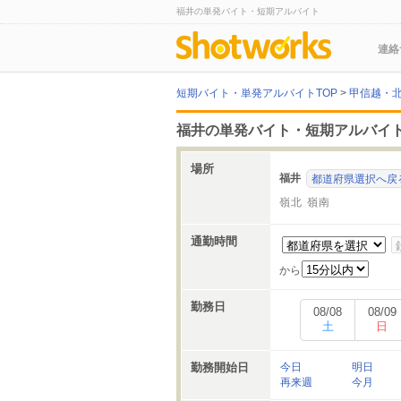
福井の単発バイト・短期アルバイト
連絡
短期バイト・単発アルバイトTOP
>
甲信越・
福井の単発バイト・短期アルバイ
場所
福井
都道府県選択へ戻
嶺北
嶺南
通勤時間
から
勤務日
08/08
08/09
土
日
勤務開始日
今日
明日
再来週
今月