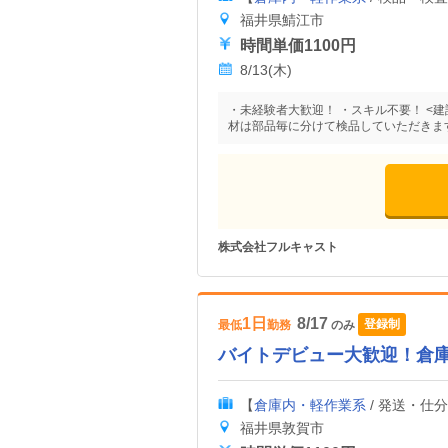
福井県鯖江市
時間単価1100円
8/13(木)
・未経験者大歓迎！ ・スキル不要！ <
材は部品毎に分けて検品していただきま
株式会社フルキャスト
1日
8/17
登録制
最低
勤務
のみ
バイトデビュー大歓迎！倉
【
倉庫内・軽作業系
/ 発送・仕
福井県敦賀市