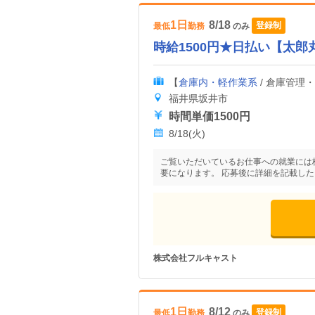
1日
8/18
登録制
最低
勤務
のみ
時給1500円★日払い【太
【
倉庫内・軽作業系
/ 倉庫管理
福井県坂井市
時間単価1500円
8/18(火)
ご覧いただいているお仕事への就業には
要になります。 応募後に詳細を記載し
株式会社フルキャスト
1日
8/12
登録制
最低
勤務
のみ