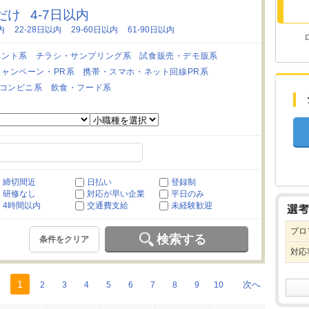
日だけ
4-7日以内
内
22-28日以内
29-60日以内
61-90日以内
ベント系
チラシ・サンプリング系
試食販売・デモ販系
キャンペーン・PR系
携帯・スマホ・ネット回線PR系
コンビニ系
飲食・フード系
締切間近
日払い
登録制
研修なし
対応が早い企業
平日のみ
4時間以内
交通費支給
未経験歓迎
プロ
検索する
条件をクリア
対応
1
次へ
2
3
4
5
6
7
8
9
10