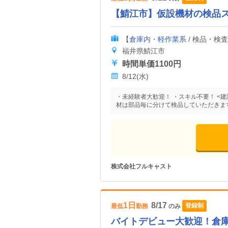
【鯖江市】仮設機材の検品スタ
【
倉庫内・軽作業系
/ 検品・検
福井県鯖江市
時間単価1100円
8/12(水)
・未経験者大歓迎！ ・スキル不要！ <
材は部品毎に分けて検品していただきま
株式会社フルキャスト
1日
8/17
登録制
最低
勤務
のみ
バイトデビュー大歓迎！倉