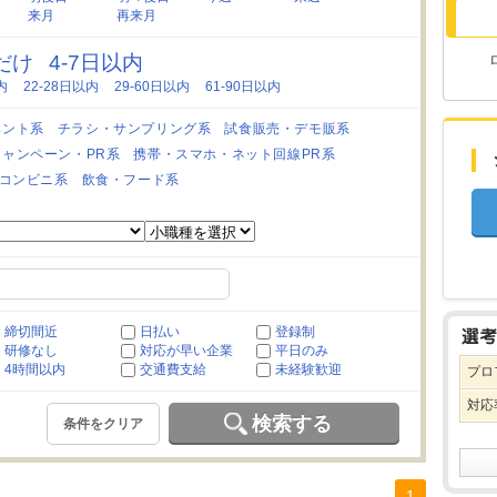
来月
再来月
日だけ
4-7日以内
内
22-28日以内
29-60日以内
61-90日以内
ベント系
チラシ・サンプリング系
試食販売・デモ販系
キャンペーン・PR系
携帯・スマホ・ネット回線PR系
コンビニ系
飲食・フード系
締切間近
日払い
登録制
研修なし
対応が早い企業
平日のみ
4時間以内
交通費支給
未経験歓迎
プロ
対応
検索する
条件をクリア
1