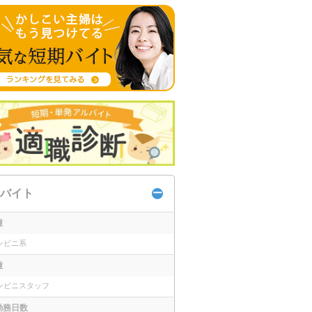
バイト
種
ンビニ系
種
ンビニスタッフ
勤務日数