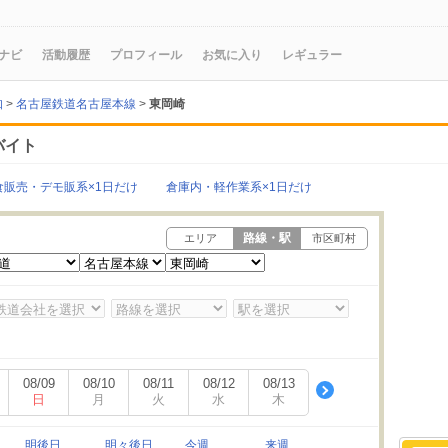
ナビ
活動履歴
プロフィール
お気に入り
レギュラー
知
>
名古屋鉄道名古屋本線
>
東岡崎
バイト
食販売・デモ販系×1日だけ
倉庫内・軽作業系×1日だけ
路線・駅
エリア
市区町村
08/09
08/10
08/11
08/12
08/13
日
月
火
水
木
明後日
明々後日
今週
来週