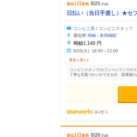
1日
8/25
最低
勤務
のみ
日払い（当日手渡し）★セ
コンビニ系
/ コンビニスタッフ
愛知県
岡崎
/
東岡崎駅
時給1,140 円
8/25(火) 18:00～22:00
募集人数1人
コンビニスタッフ(セブンイレブンでのス
丁寧な言葉づかいができる方、清潔感の
1日
8/26
最低
勤務
のみ