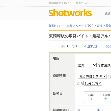
東岡崎駅の単発バイト・短期アルバイト
連絡
短期バイト・単発アルバイトTOP
>
東海
>
愛
東岡崎駅の単発バイト・短期アル
明日1日だけ
今週末だけ
試
場所
通勤時間
から
勤務日
08/07
08/08
金
土
勤務開始日
今日
明日