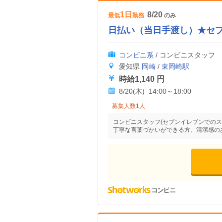
1日
8/20
最低
勤務
のみ
日払い（当日手渡し）★セ
コンビニ系
/ コンビニスタッフ
愛知県
岡崎
/
東岡崎駅
時給1,140 円
8/20(木) 14:00～18:00
募集人数1人
コンビニスタッフ(セブンイレブンでのス
丁寧な言葉づかいができる方、清潔感の