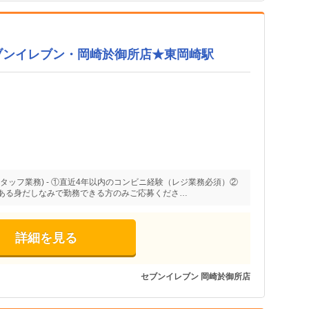
ブンイレブン・岡崎於御所店★東岡崎駅
タッフ業務) - ①直近4年以内のコンビニ経験（レジ業務必須）②
ある身だしなみで勤務できる方のみご応募くださ…
詳細を見る
セブンイレブン 岡崎於御所店