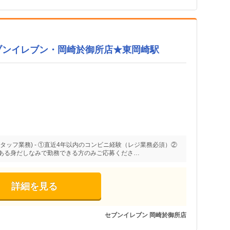
ブンイレブン・岡崎於御所店★東岡崎駅
タッフ業務) - ①直近4年以内のコンビニ経験（レジ業務必須）②
ある身だしなみで勤務できる方のみご応募くださ…
詳細を見る
セブンイレブン 岡崎於御所店