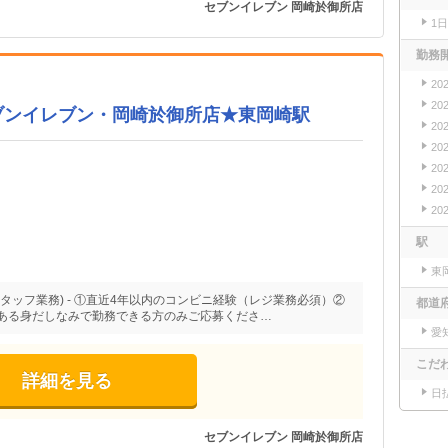
セブンイレブン 岡崎於御所店
1
勤務
20
20
ブンイレブン・岡崎於御所店★東岡崎駅
20
20
20
20
20
駅
東
タッフ業務) - ①直近4年以内のコンビニ経験（レジ業務必須）②
都道
ある身だしなみで勤務できる方のみご応募くださ…
愛
こだ
詳細を見る
日
セブンイレブン 岡崎於御所店