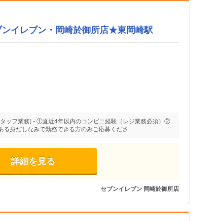
ブンイレブン・岡崎於御所店★東岡崎駅
タッフ業務) - ①直近4年以内のコンビニ経験（レジ業務必須）②
ある身だしなみで勤務できる方のみご応募くださ…
詳細を見る
セブンイレブン 岡崎於御所店