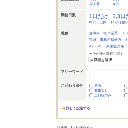
再来週
今月
勤務日数
1日だけ
2,3
8-13日以内
14-21日以
職種
倉庫内・軽作業系
イ
引越・事務所移転系
AV・PC・家電販売系
▼その他の職種で探す
フリーワード
こだわり条件
新着
面接なし
土日祝のみ
詳しく設定する
13件中、1 - 13件を表示