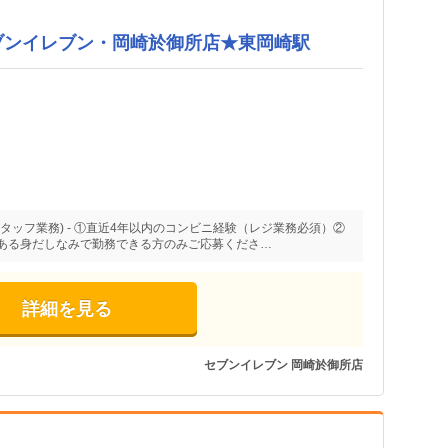
ブンイレブン・岡崎於御所店★東岡崎駅
タッフ業務) - ①直近4年以内のコンビニ経験（レジ業務必須）②
ある身だしなみで勤務できる方のみご応募くださ…
詳細を見る
セブンイレブン 岡崎於御所店