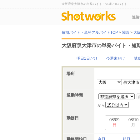
大阪府泉大津市の単発バイト・短期アルバイト
連絡
短期バイト・単発アルバイトTOP
>
関西
>
大
大阪府泉大津市の単発バイト・短
明日1日だけ
今週末だけ
試
場所
通勤時間
から
勤務日
08/09
08/10
日
月
勤務開始日
今日
明日