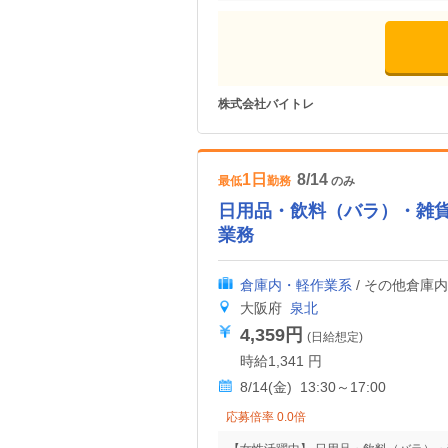
株式会社バイトレ
1日
8/14
最低
勤務
のみ
日用品・飲料（バラ）・雑
業務
倉庫内・軽作業系
/ その他倉庫
大阪府
泉北
4,359円
(日給想定)
時給1,341 円
8/14(金) 13:30～17:00
応募倍率 0.0倍