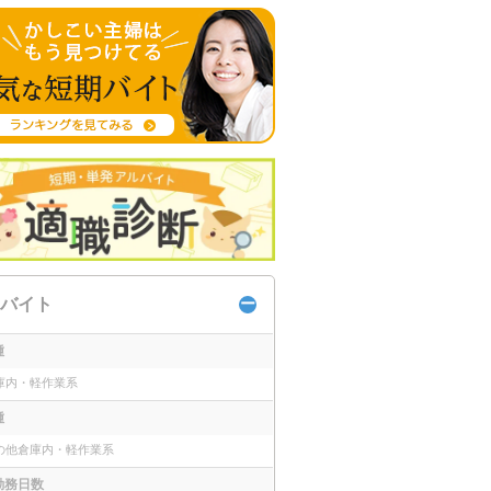
バイト
種
庫内・軽作業系
種
の他倉庫内・軽作業系
勤務日数