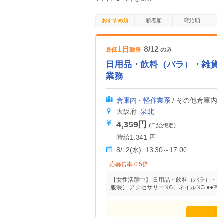
おすすめ順
新着順
時給順
1日
8/12
最低
勤務
のみ
日用品・飲料（バラ）・雑
業務
倉庫内・軽作業系
/ その他倉庫
大阪府
泉北
4,359円
(日給想定)
時給1,341 円
8/12(水) 13:30～17:00
応募倍率 0.5倍
【女性活躍中】 日用品・飲料（バラ）
服装】 アクセサリーNG、ネイルNG ●●