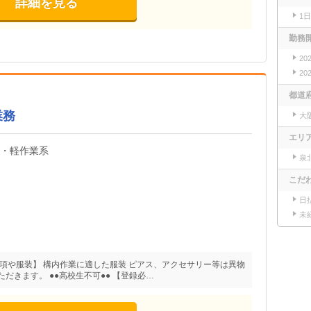
詳細を見る
1
勤務
20
20
都道
業務
大
エリ
内・軽作業系
泉
こだ
日
未
項や服装】 構内作業に適した服装 ピアス、アクセサリー等は異物
だきます。 ●●高校生不可●● 【登録必…