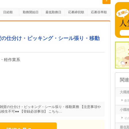
日給順
勤務開始日
最低勤務日
応募締切順
応募倍率順
貨の仕分け・ピッキング・シール張り・移動
内・軽作業系
関連
大職
倉
・雑貨の仕分け・ピッキング・シール張り・移動業務 【注意事項や
小職
高校生不可●● 【登録必須事項】 こちら…
そ
最低