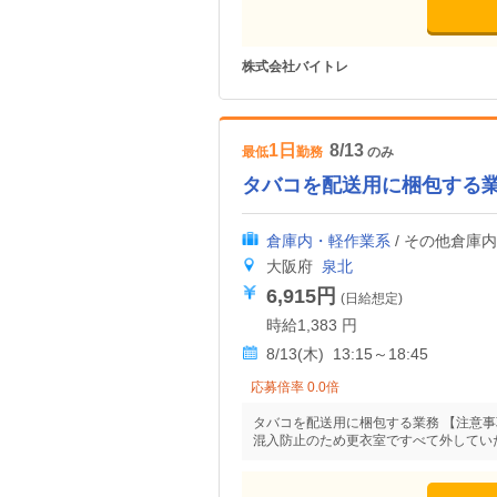
株式会社バイトレ
1日
8/13
最低
勤務
のみ
タバコを配送用に梱包する
倉庫内・軽作業系
/ その他倉庫
大阪府
泉北
6,915円
(日給想定)
時給1,383 円
8/13(木) 13:15～18:45
応募倍率 0.0倍
タバコを配送用に梱包する業務 【注意事
混入防止のため更衣室ですべて外していた