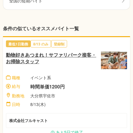
全国の短期バイト
条件の似ているオススメバイト一覧
最低1日勤務
8/13
のみ
登録制
動物好きあつまれ！サファリパーク接客・
お掃除スタッフ
職種
イベント系
給与
時間単価1200円
勤務地
大分県宇佐市
日時
8/13(木)
株式会社フルキャスト
あと5日で終了