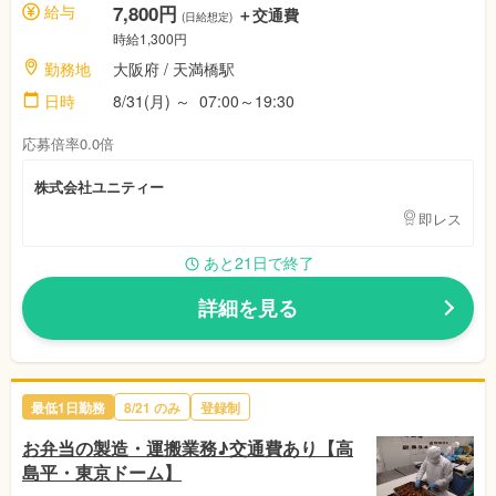
給与
7,800円
＋交通費
(日給想定)
時給1,300円
勤務地
大阪府
/ 天満橋駅
日時
8/31(月)
～
07:00～19:30
応募倍率0.0倍
株式会社ユニティー
即レス
あと21日で終了
詳細を見る
最低1日勤務
8/21
のみ
登録制
お弁当の製造・運搬業務♪交通費あり【高
島平・東京ドーム】