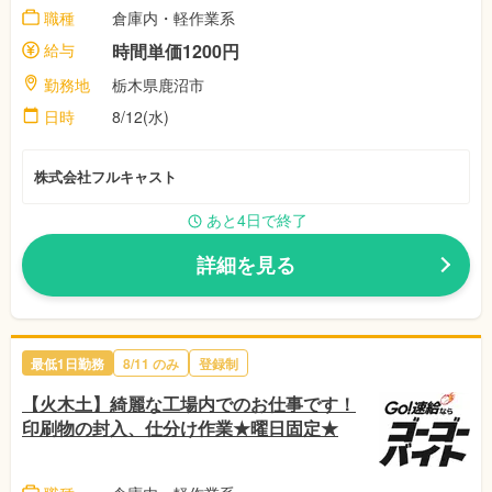
職種
倉庫内・軽作業系
給与
時間単価1200円
勤務地
栃木県鹿沼市
日時
8/12(水)
株式会社フルキャスト
あと4日で終了
詳細を見る
最低1日勤務
8/11
のみ
登録制
【火木土】綺麗な工場内でのお仕事です！
印刷物の封入、仕分け作業★曜日固定★