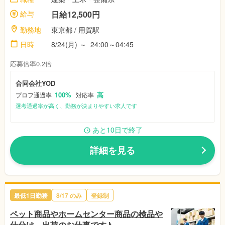
給与
日給12,500円
勤務地
東京都
/ 用賀駅
日時
8/24(月)
～
24:00～04:45
応募倍率0.2倍
合同会社YOD
100%
高
プロフ通過率
対応率
選考通過率が高く、勤務が決まりやすい求人です
あと10日で終了
詳細を見る
最低1日勤務
8/17
のみ
登録制
ペット商品やホームセンター商品の検品や
仕分け、出荷のお仕事です♪