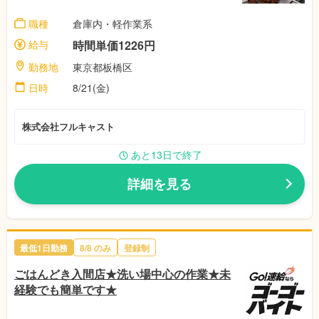
職種
倉庫内・軽作業系
給与
時間単価1226円
勤務地
東京都板橋区
日時
8/21(金)
株式会社フルキャスト
あと13日で終了
詳細を見る
最低1日勤務
8/8
のみ
登録制
ごはんどき入間店★洗い場中心の作業★未
経験でも簡単です★