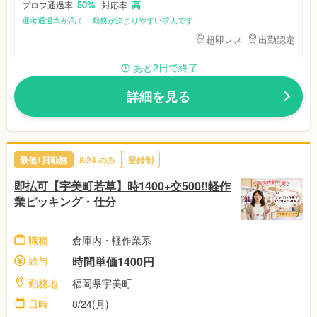
50%
高
プロフ通過率
対応率
選考通過率が高く、勤務が決まりやすい求人です
超即レス
出勤認定
あと2日で終了
詳細を見る
最低1日勤務
8/24
のみ
登録制
即払可【宇美町若草】時1400+交500!!軽作
業ピッキング・仕分
職種
倉庫内・軽作業系
給与
時間単価1400円
勤務地
福岡県宇美町
日時
8/24(月)