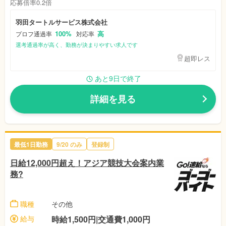
応募倍率0.2倍
羽田タートルサービス株式会社
100%
高
プロフ通過率
対応率
選考通過率が高く、勤務が決まりやすい求人です
超即レス
あと9日で終了
詳細を見る
最低1日勤務
9/20
のみ
登録制
日給12,000円超え！アジア競技大会案内業
務?
職種
その他
給与
時給1,500円|交通費1,000円