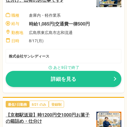
職種
倉庫内・軽作業系
給与
時給1,085円|交通費一律500円
勤務地
広島県東広島市志和流通
日時
8/17(月)
株式会社サンレディース
あと9日で終了
詳細を見る
最低1日勤務
8/21
のみ
登録制
【京都駅送迎】時1200円交1000円お菓子
の箱詰め・仕分け