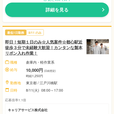
詳細を見る
最低1日勤務
8/11
のみ
即日！短期１日のみ☆人気案件☆都心駅近
徒歩３分で未経験大歓迎！カンタンな製本
リボン入れ作業！
職種
倉庫内・軽作業系
給与
10,000円
(日給想定)
時給1,250円
勤務地
東京都
/ 江戸川橋駅
日時
8/11(火)
08:00～17:00
応募倍率1.1倍
キャリアサービス株式会社