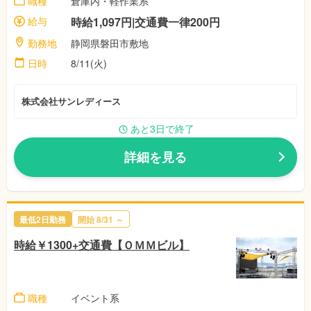
職種
倉庫内・軽作業系
給与
時給1,097円|交通費一律200円
勤務地
静岡県磐田市敷地
日時
8/11(火)
株式会社サンレディース
あと3日で終了
詳細を見る
最低2日勤務
開始
8/31
～
時給￥1300+交通費【ＯＭＭビル】
職種
イベント系