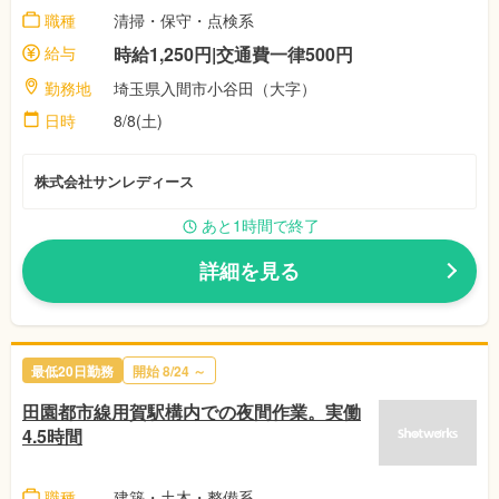
職種
清掃・保守・点検系
給与
時給1,250円|交通費一律500円
勤務地
埼玉県入間市小谷田（大字）
日時
8/8(土)
株式会社サンレディース
あと1時間で終了
詳細を見る
最低20日勤務
開始
8/24
～
田園都市線用賀駅構内での夜間作業。実働
4.5時間
職種
建築・土木・整備系