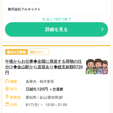
株式会社フルキャスト
あと16日で終了
詳細を見る
最低40日勤務
開始
8/17
～
午後からお仕事◆全国に発送する荷物の仕
分け◆金山駅から送迎あり◆総支給額9720
円
職種
倉庫内・軽作業系
給与
日給9,120円
＋交通費
勤務地
愛知県
/ 金山(愛知県)駅
日時
8/17(月)
～
12:00～21:00