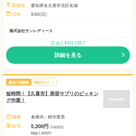
勤務地
愛知県名古屋市北区名城
日時
9/20(日)
株式会社サンレディース
あと43日で終了
詳細を見る
最低1日勤務
開始
8/17
～
短時間！【久喜市】美容サプリのピッキン
グ作業！
職種
倉庫内・軽作業系
給与
5,200円
(日給想定)
時給1,300円