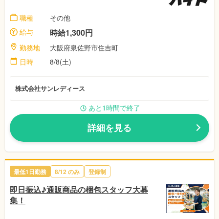
職種
その他
給与
時給1,300円
勤務地
大阪府泉佐野市住吉町
日時
8/8(土)
株式会社サンレディース
あと1時間で終了
詳細を見る
最低1日勤務
8/12
のみ
登録制
即日振込♪通販商品の梱包スタッフ大募
集！