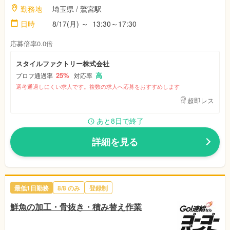
勤務地
埼玉県
/ 鷲宮駅
日時
8/17(月)
～
13:30～17:30
応募倍率0.0倍
スタイルファクトリー株式会社
25%
高
プロフ通過率
対応率
選考通過しにくい求人です。複数の求人へ応募をおすすめします
超即レス
あと8日で終了
詳細を見る
最低1日勤務
8/8
のみ
登録制
鮮魚の加工・骨抜き・積み替え作業