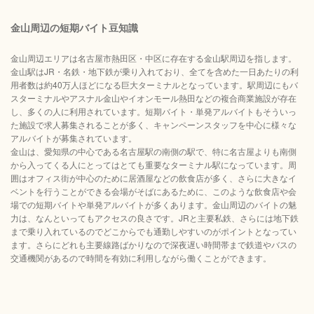
金山周辺の短期バイト豆知識
金山周辺エリアは名古屋市熱田区・中区に存在する金山駅周辺を指します。
金山駅はJR・名鉄・地下鉄が乗り入れており、全てを含めた一日あたりの利
用者数は約40万人ほどになる巨大ターミナルとなっています。駅周辺にもバ
スターミナルやアスナル金山やイオンモール熱田などの複合商業施設が存在
し、多くの人に利用されています。短期バイト・単発アルバイトもそういっ
た施設で求人募集されることが多く、キャンペーンスタッフを中心に様々な
アルバイトが募集されています。
金山は、愛知県の中心である名古屋駅の南側の駅で、特に名古屋よりも南側
から入ってくる人にとってはとても重要なターミナル駅になっています。周
囲はオフィス街が中心のために居酒屋などの飲食店が多く、さらに大きなイ
ベントを行うことができる会場がそばにあるために、このような飲食店や会
場での短期バイトや単発アルバイトが多くあります。金山周辺のバイトの魅
力は、なんといってもアクセスの良さです。JRと主要私鉄、さらには地下鉄
まで乗り入れているのでどこからでも通勤しやすいのがポイントとなってい
ます。さらにどれも主要線路ばかりなので深夜遅い時間帯まで鉄道やバスの
交通機関があるので時間を有効に利用しながら働くことができます。