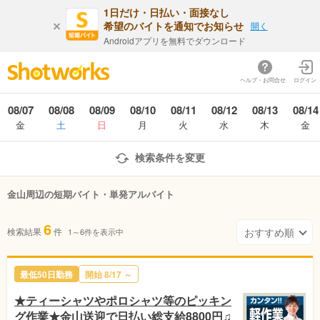
1日だけ・日払い・面接なし
希望のバイトを通知でお知らせ
開く
Androidアプリを無料でダウンロード
ヘルプ・お問合せ
ログイン
08/07
08/08
08/09
08/10
08/11
08/12
08/13
08/14
金
土
日
月
火
水
木
金
検索条件を変更
金山周辺の短期バイト・単発アルバイト
6
検索結果
件
1～6件を表示中
最低50日勤務
開始 8/17 ～
★ティーシャツやポロシャツ等のピッキン
グ作業★金山送迎で日払い総支給8800円♫