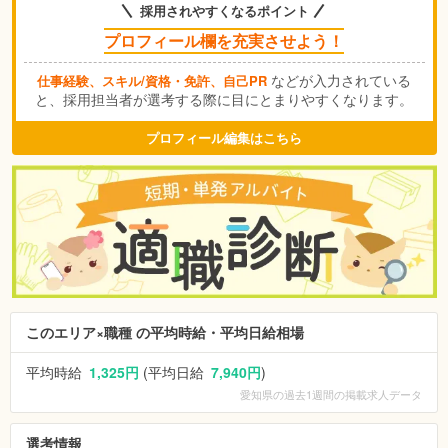
採用されやすくなるポイント
プロフィール欄を充実させよう！
などが入力されている
仕事経験、スキル/資格・免許、自己PR
と、採用担当者が選考する際に目にとまりやすくなります。
プロフィール編集はこちら
このエリア×職種 の平均時給・平均日給相場
平均時給
1,325円
(平均日給
7,940円
)
愛知県
の過去1週間の掲載求人データ
選考情報