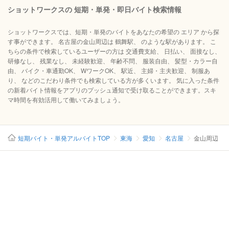
ショットワークスの 短期・単発・即日バイト検索情報
ショットワークスでは、短期・単発のバイトをあなたの希望の エリア から探
す事ができます。 名古屋の金山周辺は 鶴舞駅、 のような駅があります。 こ
ちらの条件で検索しているユーザーの方は 交通費支給、 日払い、 面接なし、
研修なし、 残業なし、 未経験歓迎、 年齢不問、 服装自由、 髪型・カラー自
由、 バイク・車通勤OK、 WワークOK、 駅近、 主婦・主夫歓迎、 制服あ
り、 などのこだわり条件でも検索している方が多くいます。 気に入った条件
の新着バイト情報をアプリのプッシュ通知で受け取ることができます。スキ
マ時間を有効活用して働いてみましょう。
短期バイト・単発アルバイトTOP
東海
愛知
名古屋
金山周辺