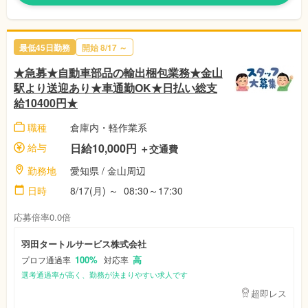
最低45日勤務
開始 8/17 ～
★急募★自動車部品の輸出梱包業務★金山
駅より送迎あり★車通勤OK★日払い総支
給10400円★
職種
倉庫内・軽作業系
給与
日給10,000円
＋交通費
勤務地
愛知県 / 金山周辺
日時
8/17(月) ～ 08:30～17:30
応募倍率0.0倍
羽田タートルサービス株式会社
100%
高
プロフ通過率
対応率
選考通過率が高く、勤務が決まりやすい求人です
超即レス