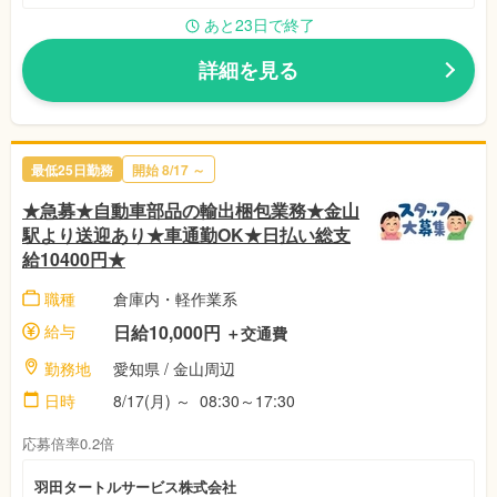
あと23日で終了
詳細を見る
最低25日勤務
開始 8/17 ～
★急募★自動車部品の輸出梱包業務★金山
駅より送迎あり★車通勤OK★日払い総支
給10400円★
職種
倉庫内・軽作業系
給与
日給10,000円
＋交通費
勤務地
愛知県 / 金山周辺
日時
8/17(月) ～ 08:30～17:30
応募倍率0.2倍
羽田タートルサービス株式会社