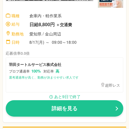
職種
倉庫内・軽作業系
給与
日給8,800円
＋交通費
勤務地
愛知県 / 金山周辺
日時
8/17(月) ～ 09:00～18:00
応募倍率0.0倍
羽田タートルサービス株式会社
100%
高
プロフ通過率
対応率
選考通過率が高く、勤務が決まりやすい求人です
超即レス
あと9日で終了
詳細を見る