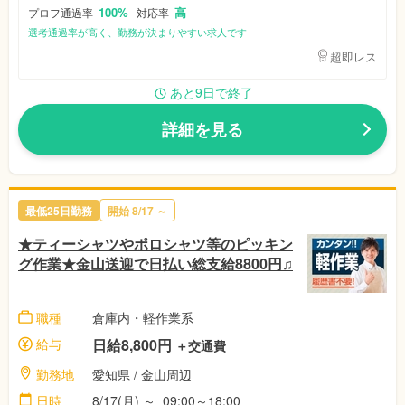
100%
高
プロフ通過率
対応率
選考通過率が高く、勤務が決まりやすい求人です
超即レス
あと9日で終了
詳細を見る
最低25日勤務
開始 8/17 ～
★ティーシャツやポロシャツ等のピッキン
グ作業★金山送迎で日払い総支給8800円♫
職種
倉庫内・軽作業系
給与
日給8,800円
＋交通費
勤務地
愛知県 / 金山周辺
日時
8/17(月) ～ 09:00～18:00