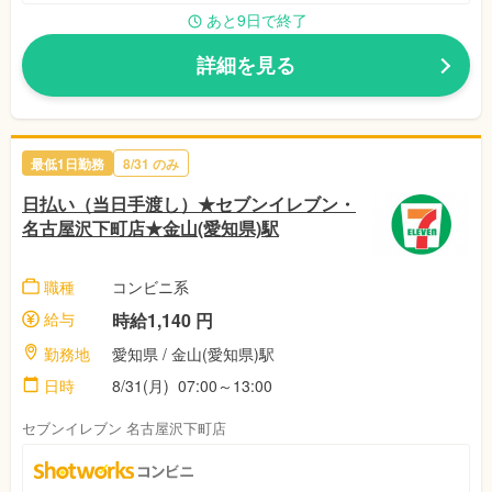
あと9日で終了
詳細を見る
最低1日勤務
8/31 のみ
日払い（当日手渡し）★セブンイレブン・
名古屋沢下町店★金山(愛知県)駅
職種
コンビニ系
給与
時給1,140 円
勤務地
愛知県 / 金山(愛知県)駅
日時
8/31(月) 07:00～13:00
セブンイレブン 名古屋沢下町店