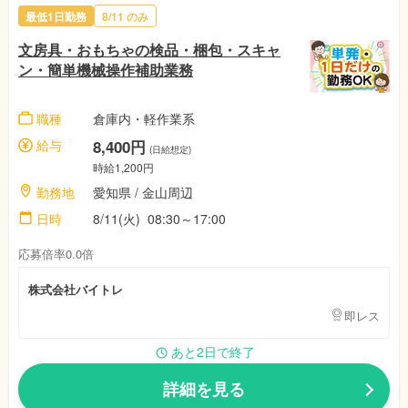
最低1日勤務
8/11 のみ
文房具・おもちゃの検品・梱包・スキャ
ン・簡単機械操作補助業務
職種
倉庫内・軽作業系
給与
8,400円
(日給想定)
時給1,200円
勤務地
愛知県 / 金山周辺
日時
8/11(火) 08:30～17:00
応募倍率0.0倍
株式会社バイトレ
即レス
あと2日で終了
詳細を見る