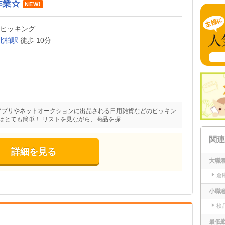
作業☆
NEW!
・ピッキング
北柏駅
徒歩 10分
アプリやネットオークションに出品される日用雑貨などのピッキン
業はとても簡単！ リストを見ながら、商品を探…
関連
詳細を見る
大職
倉
小職
検
最低