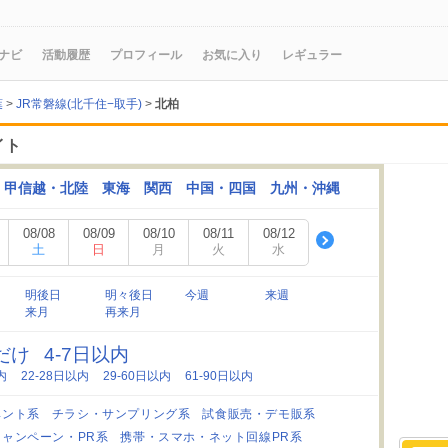
ナビ
活動履歴
プロフィール
お気に入り
レギュラー
葉
>
JR常磐線(北千住−取手)
>
北柏
イト
甲信越・北陸
東海
関西
中国・四国
九州・沖縄
08/08
08/09
08/10
08/11
08/12
土
日
月
火
水
明後日
明々後日
今週
来週
来月
再来月
日だけ
4-7日以内
内
22-28日以内
29-60日以内
61-90日以内
ベント系
チラシ・サンプリング系
試食販売・デモ販系
キャンペーン・PR系
携帯・スマホ・ネット回線PR系