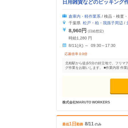
日用雑貨などのピッキング
倉庫内・軽作業系
/ 検品・検査
千葉県
松戸・柏・我孫子周辺
/
8,960円
(日給想定)
時給1,280 円
8/11(火) ～ 09:30～17:30
応募倍率 0.0倍
北柏駅から徒歩5分の好立地で、フリマ
グ作業をお願いします。 ■作業内容 作
株式会社MARUTO WORKERS
1日
8/11
最低
勤務
のみ