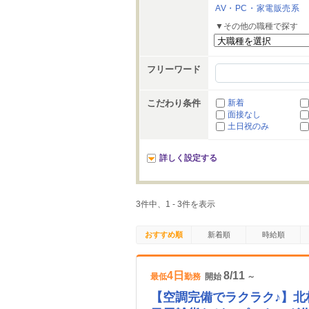
AV・PC・家電販売系
▼その他の職種で探す
フリーワード
こだわり条件
新着
面接なし
土日祝のみ
詳しく設定する
3件中、1 - 3件を表示
おすすめ順
新着順
時給順
4日
8/11
最低
勤務
開始
～
【空調完備でラクラク♪】北