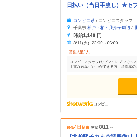
日払い（当日手渡し）★セ
コンビニ系
/ コンビニスタッフ
千葉県
松戸・柏・我孫子周辺
/
時給1,140 円
8/11(火) 22:00～06:00
募集人数1人
コンビニスタッフ(セブンイレブンでのス
丁寧な言葉づかいができる方、清潔感の
4日
8/11
最低
勤務
開始
～
【北柏駅チカ＆空調完備♪】