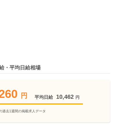
時給・平均日給相場
260
円
10,462
平均日給
円
の過去1週間の掲載求人データ