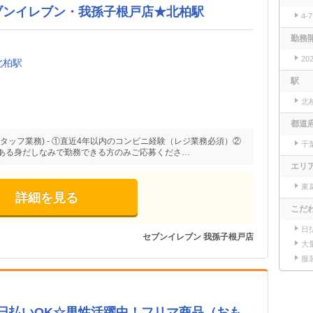
ブンイレブン・我孫子根戸店★北柏駅
4-
勤務
20
北柏駅
駅
北
都道
タッフ業務) - ①直近4年以内のコンビニ経験（レジ業務必須）②
千
ある身だしなみで勤務できる方のみご応募くださ…
エリ
東
詳細を見る
こだ
日
セブンイレブン 我孫子根戸店
大
服
日払いOK☆男性活躍中！フリマ商品（おも