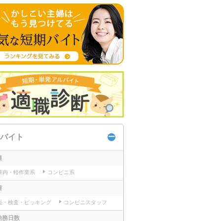
バイト
種
庫内・軽作業系
コンビニ系
種
品・検査・ピッキング
コンビニスタッフ
勤務日数