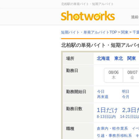
北柏駅の単発バイト・短期アルバイト
連絡
短期バイト・単発アルバイトTOP
>
関東
>
千
北柏駅の単発バイト・短期アルバ
北海道
東北
関東
場所
勤務日
08/06
08/07
木
金
勤務開始日
今日
明日
再来週
今月
勤務日数
1日だけ
2,3
8-13日以内
14-21日以
職種
倉庫内・軽作業系
イ
引越・事務所移転系