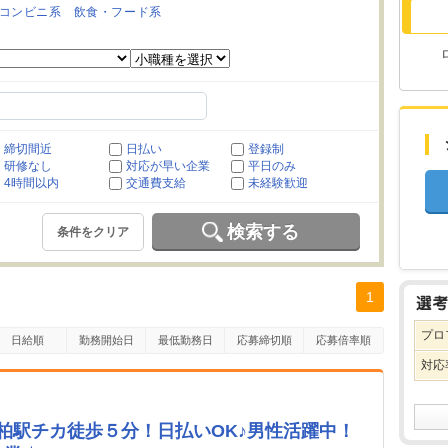
コンビニ系
飲食・フード系
締切間近
日払い
登録制
研修なし
対応が早い企業
平日のみ
4時間以内
交通費支給
未経験歓迎
検索する
条件をクリア
1
プロ
日給順
勤務開始日
最低勤務日
応募締切順
応募倍率順
対応
柏駅チカ徒歩５分！日払いOK♪男性活躍中！