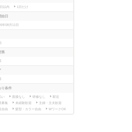
7日以内
1日だけ
開始日
26年08月11日
柏
府県
葉
ア
葛
わり条件
払い
面接なし
研修なし
駅近
量募集
未経験歓迎
主婦・主夫歓迎
装自由
髪型・カラー自由
WワークOK