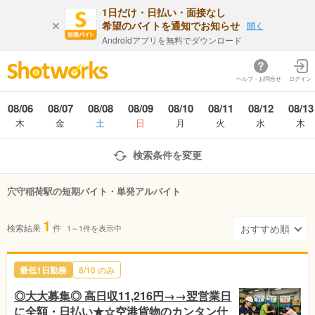
1日だけ・日払い・面接なし
希望のバイトを通知でお知らせ
開く
Androidアプリを無料でダウンロード
ヘルプ・お問合せ
ログイン
08/06
08/07
08/08
08/09
08/10
08/11
08/12
08/13
木
金
土
日
月
火
水
木
検索条件を変更
穴守稲荷駅の短期バイト・単発アルバイト
1
検索結果
件
1～1件を表示中
最低1日勤務
8/10 のみ
◎大大募集◎ 高日収11,216円→→翌営業日
に全額・日払い★☆空港貨物のカンタン仕