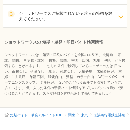
ショットワークスに掲載されている求人の特徴を教
Q
えてください。
ショットワークスの 短期・単発・即日バイト検索情報
ショットワークスでは、短期・単発のバイトを全国のエリア、 北海道、 東
北、 関東、 甲信越・北陸、 東海、 関西、 中国・四国、 九州・沖縄、 から検
索することが出来ます。 こちらの条件で検索しているユーザーの方は 日払
い、 面接なし、 研修なし、 駅近、 残業なし、 大量募集、 未経験歓迎、 主
婦・主夫歓迎、 年齢不問、 服装自由、 髪型・カラー自由、 WワークOK、 オ
ープニングスタッフ、 学生歓迎、 などのこだわり条件でも検索している方が
多くいます。 気に入った条件の新着バイト情報をアプリのプッシュ通知で受
け取ることができます。スキマ時間を有効活用して働いてみましょう。
短期バイト・単発アルバイトTOP
関東
東京
京浜急行電鉄空港線