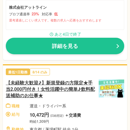
株式会社アットライン
23%
低
プロフ通過率
対応率
選考通過しにくい求人です。複数の求人へ応募をおすすめします
あと4日で終了
詳細を見る
最低1日勤務
8/14 のみ
【未経験大歓迎♪】新規登録の方限定★手
当2,000円付き！女性活躍中の簡単♪飲料配
送補助のお仕事★
職種
運送・ドライバー系
給与
10,472円
＋交通費
(日給想定)
時給1,309円
勤務地
東京都 / 茅場町駅 徒歩 1分