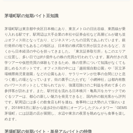
茅場町駅の短期バイト豆知識
茅場町駅は東京都中央区日本橋にあり、東京メトロの日比谷線、東西線が乗
り入れる駅です。駅周辺は大手企業の本社や証券会社など高層ビルが建ち並
ぶオフィス街となっており、ビジネスマンたちの活気であふれています。銀
行発祥の地でもあるこの地区は、日本初の株式取引所が設立されるなど、古
くから日本経済の中心を担ってきました。「東京証券取引所」もこのエリア
に位置し、多い日では約1億件もの株の売買が行われています。案内付きの見
学ツアーや仮想売買の体験もできるため、株の世界について知識がなくても
楽しめるスポットです。オフィス街の中には「越前堀自動公園」や「区立茅
場橋際南児童遊園」などの公園もあり、サラリーマンが仕事の合間にひと息
つく癒しの場となっています。街の裏手にたたずむ「小網神社」は都内有数
のパワースポットとして知られており、強運厄除けのご利益を求めて多くの
参拝客が訪れます。また、駅付近を流れる日本橋川・亀島川をカヤックでめ
ぐるツアーは、都心の新しい魅力を発見できると、国内外の観光客から評判
です。駅周辺には多くの飲食店も軒を連ね、食事時には大勢の人で賑わいま
す。2018年3月に駅から徒歩2分の場所にオープンしたグルメタワー「GEMS
茅場町」には話題の店が展開し、水辺や東京の夜景を眺めながら食事を楽し
めます。
茅場町駅の短期バイト・単発アルバイトの特徴