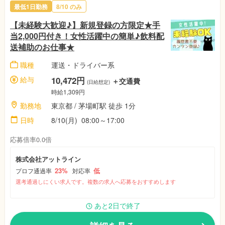
最低1日勤務
8/10 のみ
【未経験大歓迎♪】新規登録の方限定★手
当2,000円付き！女性活躍中の簡単♪飲料配
送補助のお仕事★
職種
運送・ドライバー系
給与
10,472円
＋交通費
(日給想定)
時給1,309円
勤務地
東京都 / 茅場町駅 徒歩 1分
日時
8/10(月) 08:00～17:00
応募倍率0.0倍
株式会社アットライン
23%
低
プロフ通過率
対応率
選考通過しにくい求人です。複数の求人へ応募をおすすめします
あと2日で終了