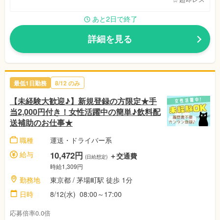
あと2日で終了
詳細を見る
最低1日勤務
8/12 のみ
【未経験大歓迎♪】新規登録の方限定★手
当2,000円付き！女性活躍中の簡単♪飲料配
送補助のお仕事★
職種
運送・ドライバー系
給与
10,472円
＋交通費
(日給想定)
時給1,309円
勤務地
東京都 / 茅場町駅 徒歩 1分
日時
8/12(水) 08:00～17:00
応募倍率0.0倍