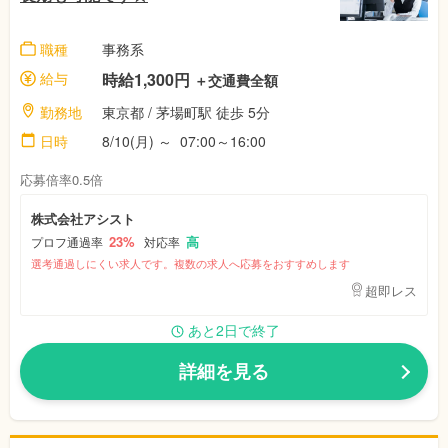
職種
事務系
給与
時給1,300円
＋交通費全額
勤務地
東京都 / 茅場町駅 徒歩 5分
日時
8/10(月) ～ 07:00～16:00
応募倍率0.5倍
株式会社アシスト
23%
高
プロフ通過率
対応率
選考通過しにくい求人です。複数の求人へ応募をおすすめします
超即レス
あと2日で終了
詳細を見る