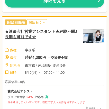
詳細を見る
最低53日勤務
開始 8/10 ～
★派遣会社営業アシスタント★経験不問♪
長期も可能です☆
職種
事務系
給与
時給1,300円
＋交通費全額
勤務地
東京都 / 茅場町駅 徒歩 5分
日時
8/10(月) ～ 07:00～11:00
応募倍率0.0倍
株式会社アシスト
23%
高
プロフ通過率
対応率
選考通過しにくい求人です。複数の求人へ応募をおすすめします
超即レス