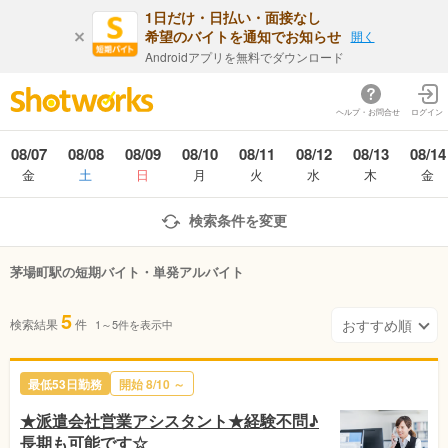
1日だけ・日払い・面接なし
希望のバイトを通知でお知らせ
開く
Androidアプリを無料でダウンロード
ヘルプ・お問合せ
ログイン
08/07
08/08
08/09
08/10
08/11
08/12
08/13
08/14
金
土
日
月
火
水
木
金
検索条件を変更
茅場町駅の短期バイト・単発アルバイト
5
検索結果
件
1～5件を表示中
最低53日勤務
開始 8/10 ～
★派遣会社営業アシスタント★経験不問♪
長期も可能です☆