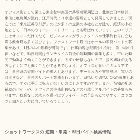
オフィス街として栄える東京都中央区の茅場町駅周辺は、北側に日本橋川、
東側に亀島川が流れ、江戸時代より水運の要所として発展してきました。現
在では「東京証券取引所」のほか多くの企業の本社などが建ち、経済の中心
地として「日本のウォール・ストリート」とも呼ばれています。このエリア
にはオフィスだけでなく、ビジネスマンがランチタイムや仕事終わりに立ち
寄る飲食店も多く並びます。ファストフード店ではホールの単発バイトの募
集があり、1日のみの勤務が可能です。仕事内容は配膳や片付け、洗い場の手
伝いなどで、勤務時間はランチタイム前後の短時間の募集も多く、空いた時
間で効率よく働くことができます。面接や研修もないので、接客経験のある
方はすぐにでも働くことができるでしょう。オフィスが多いこのエリアで
は、事務系の短期バイトの求人もあります。データ入力や書類整理、電話の
取次ぎなど、事務のサポート業務を行います。日払いや週払いOKの募集もあ
るので、すぐに手元に収入が欲しい方にもおすすめです。また、荷物の配送
補助のバイトや、オフィスの事務所移転などの引越しアルバイトの募集もあ
ります。残業なしの求人を選べばプライベートの予定も立てやすく、コツコ
ツと働きたい方に向いているでしょう。
ショットワークスの 短期・単発・即日バイト検索情報