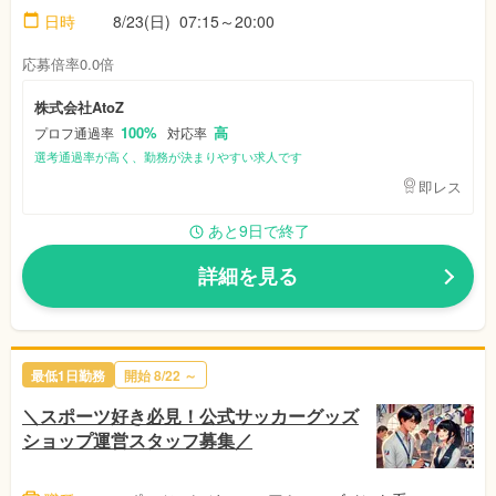
日時
8/23(日)
07:15～20:00
応募倍率0.0倍
株式会社AtoZ
100%
高
プロフ通過率
対応率
選考通過率が高く、勤務が決まりやすい求人です
即レス
あと9日で終了
詳細を見る
最低1日勤務
開始
8/22
～
＼スポーツ好き必見！公式サッカーグッズ
ショップ運営スタッフ募集／