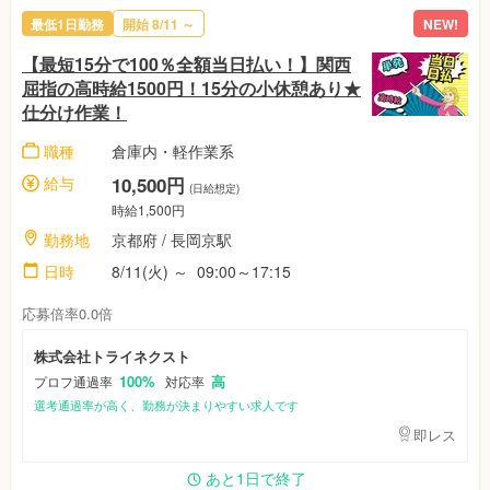
最低1日勤務
開始
8/11
～
NEW!
【最短15分で100％全額当日払い！】関西
屈指の高時給1500円！15分の小休憩あり★
仕分け作業！
職種
倉庫内・軽作業系
給与
10,500円
(日給想定)
時給1,500円
勤務地
京都府
/ 長岡京駅
日時
8/11(火)
～
09:00～17:15
応募倍率0.0倍
株式会社トライネクスト
100%
高
プロフ通過率
対応率
選考通過率が高く、勤務が決まりやすい求人です
即レス
あと1日で終了