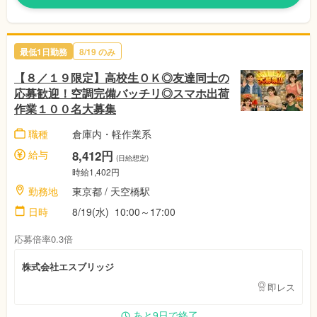
最低1日勤務
8/19
のみ
【８／１９限定】高校生ＯＫ◎友達同士の
応募歓迎！空調完備バッチリ◎スマホ出荷
作業１００名大募集
職種
倉庫内・軽作業系
給与
8,412円
(日給想定)
時給1,402円
勤務地
東京都
/ 天空橋駅
日時
8/19(水)
10:00～17:00
応募倍率0.3倍
株式会社エスブリッジ
即レス
あと9日で終了