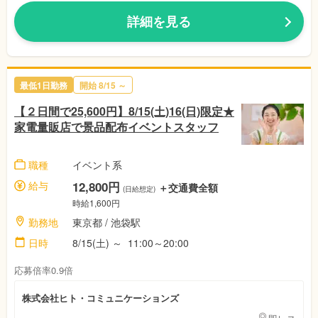
詳細を見る
最低1日勤務
開始
8/15
～
【２日間で25,600円】8/15(土)16(日)限定★
家電量販店で景品配布イベントスタッフ
職種
イベント系
給与
12,800円
＋交通費全額
(日給想定)
時給1,600円
勤務地
東京都
/ 池袋駅
日時
8/15(土)
～
11:00～20:00
応募倍率0.9倍
株式会社ヒト・コミュニケーションズ