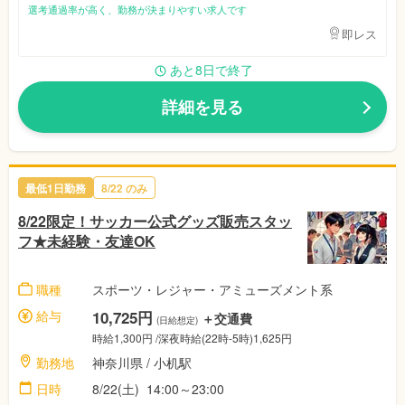
選考通過率が高く、勤務が決まりやすい求人です
即レス
あと8日で終了
詳細を見る
最低1日勤務
8/22
のみ
8/22限定！サッカー公式グッズ販売スタッ
フ★未経験・友達OK
職種
スポーツ・レジャー・アミューズメント系
給与
10,725円
＋交通費
(日給想定)
時給1,300円
/深夜時給(22時-5時)1,625円
勤務地
神奈川県
/ 小机駅
日時
8/22(土)
14:00～23:00