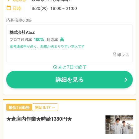
日時
8/20(木)
16:00～21:00
応募倍率0.0倍
株式会社AtoZ
100%
高
プロフ通過率
対応率
選考通過率が高く、勤務が決まりやすい求人です
即レス
あと7日で終了
詳細を見る
最低1日勤務
開始
8/17
～
★倉庫内作業★時給1380円★