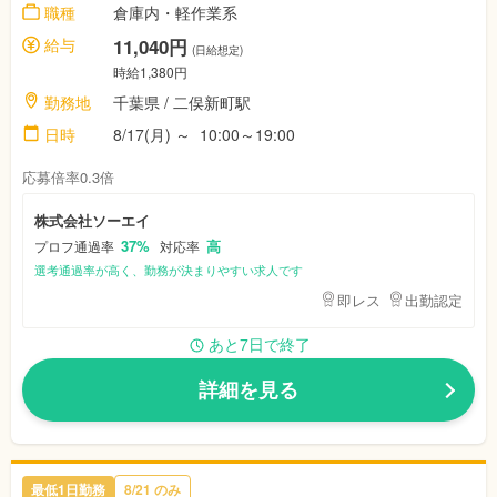
職種
倉庫内・軽作業系
給与
11,040円
(日給想定)
時給1,380円
勤務地
千葉県
/ 二俣新町駅
日時
8/17(月)
～
10:00～19:00
応募倍率0.3倍
株式会社ソーエイ
37%
高
プロフ通過率
対応率
選考通過率が高く、勤務が決まりやすい求人です
即レス
出勤認定
あと7日で終了
詳細を見る
最低1日勤務
8/21
のみ