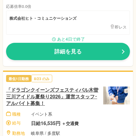
応募倍率0.0倍
株式会社ヒト・コミュニケーションズ
即レス
あと4日で終了
詳細を見る
最低1日勤務
8/23
のみ
「ドラゴンクイーンズフェスティバル木曽
三川アイドル夏祭り2026」運営スタッフ･
アルバイト募集！
職種
イベント系
給与
日給16,535円
＋交通費
勤務地
岐阜県
/ 多度駅