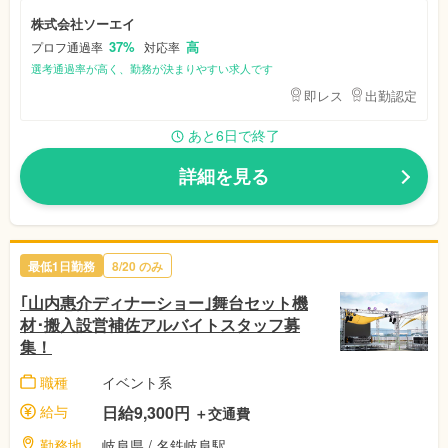
株式会社ソーエイ
37%
高
プロフ通過率
対応率
選考通過率が高く、勤務が決まりやすい求人です
即レス
出勤認定
あと6日で終了
詳細を見る
最低1日勤務
8/20
のみ
｢山内惠介ディナーショー｣舞台セット機
材･搬入設営補佐アルバイトスタッフ募
集！
職種
イベント系
給与
日給9,300円
＋交通費
勤務地
岐阜県
/ 名鉄岐阜駅