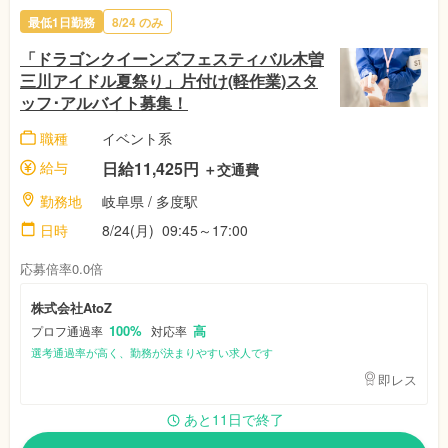
最低1日勤務
8/24
のみ
「ドラゴンクイーンズフェスティバル木曽
三川アイドル夏祭り」片付け(軽作業)スタ
ッフ･アルバイト募集！
職種
イベント系
給与
日給11,425円
＋交通費
勤務地
岐阜県
/ 多度駅
日時
8/24(月)
09:45～17:00
応募倍率0.0倍
株式会社AtoZ
100%
高
プロフ通過率
対応率
選考通過率が高く、勤務が決まりやすい求人です
即レス
あと11日で終了