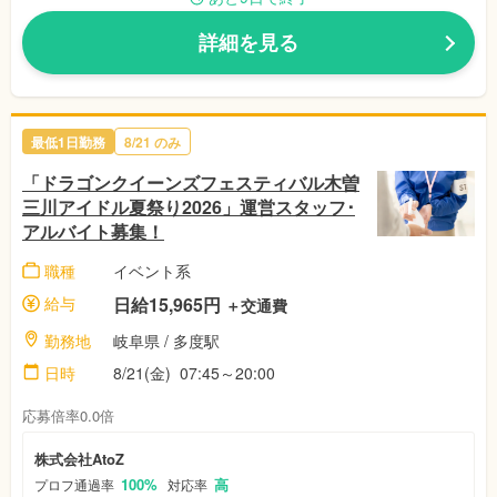
詳細を見る
最低1日勤務
8/21
のみ
「ドラゴンクイーンズフェスティバル木曽
三川アイドル夏祭り2026」運営スタッフ･
アルバイト募集！
職種
イベント系
給与
日給15,965円
＋交通費
勤務地
岐阜県
/ 多度駅
日時
8/21(金)
07:45～20:00
応募倍率0.0倍
株式会社AtoZ
100%
高
プロフ通過率
対応率