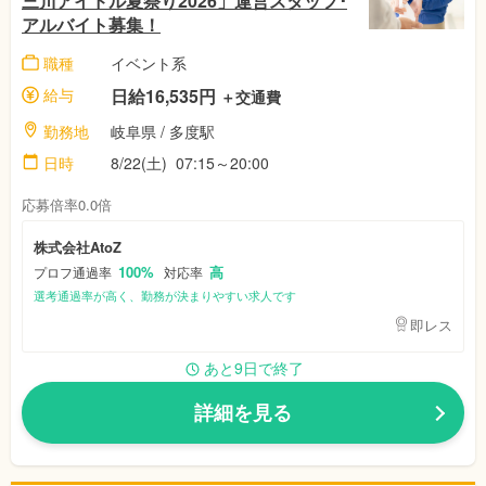
三川アイドル夏祭り2026」運営スタッフ･
アルバイト募集！
職種
イベント系
給与
日給16,535円
＋交通費
勤務地
岐阜県
/ 多度駅
日時
8/22(土)
07:15～20:00
応募倍率0.0倍
株式会社AtoZ
100%
高
プロフ通過率
対応率
選考通過率が高く、勤務が決まりやすい求人です
即レス
あと9日で終了
詳細を見る