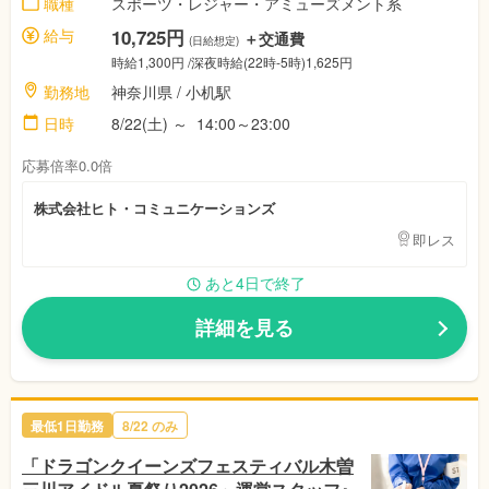
職種
スポーツ・レジャー・アミューズメント系
給与
10,725円
＋交通費
(日給想定)
時給1,300円
/深夜時給(22時-5時)1,625円
勤務地
神奈川県
/ 小机駅
日時
8/22(土)
～
14:00～23:00
応募倍率0.0倍
株式会社ヒト・コミュニケーションズ
即レス
あと4日で終了
詳細を見る
最低1日勤務
8/22
のみ
「ドラゴンクイーンズフェスティバル木曽