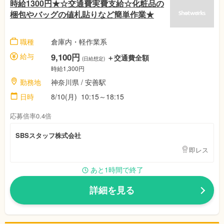
時給1300円★☆交通費実費支給☆化粧品の
梱包やバッグの値札貼りなど簡単作業★
職種
倉庫内・軽作業系
給与
9,100円
＋交通費全額
(日給想定)
時給1,300円
勤務地
神奈川県
/ 安善駅
日時
8/10(月)
10:15～18:15
応募倍率0.4倍
SBSスタッフ株式会社
即レス
あと1時間で終了
詳細を見る