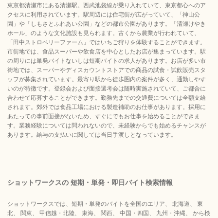
東京都清瀬市にある清瀬駅。西武池袋線が乗り入れていて、東京都心へのア
クセスに利用されています。駅周辺には住宅街が広がっていて、「神山公
園」や「しもさとふれあい公園」などの都市公園があります。「清瀬けやき
ホール」のような文化施設も見られます。古くから農業が行われていて、
「田中ストロベリーファーム」ではいちご狩りを体験することができます。
市街地では、食品スーパーや飲食店を中心としたお店が集まっています。駅
の周りには単発バイトないしは短期バイトの求人があります。お店が多い市
街地では、スーパーやディスカウントストアでの商品の試食・試飲販売スタ
ッフが募集されています。最寄り駅から徒歩圏内の案件が多く、通勤しやす
いのが特徴です。登録会および面接選考会は随時実施されていて、ご都合に
合わせて応募することができます。勤務先までの交通費については全額支給
されます。郊外では食品工場における製造補助のお仕事があります。採用に
あたっての事前面接がないため、すぐにでもお仕事を始めることができま
す。業務経験については問われないので、未経験からでも始めるチャンスが
あります。給与の支払いに関しては当日手渡しとなっています。
ショットワークスの 短期・単発・即日バイト検索情報
ショットワークスでは、短期・単発のバイトを全国のエリア、 北海道、 東
北、 関東、 甲信越・北陸、 東海、 関西、 中国・四国、 九州・沖縄、 から検