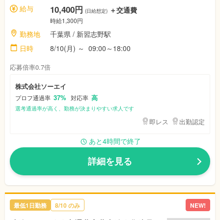
給与
10,400円
＋交通費
(日給想定)
時給1,300円
勤務地
千葉県
/ 新習志野駅
日時
8/10(月)
～
09:00～18:00
応募倍率0.7倍
株式会社ソーエイ
37%
高
プロフ通過率
対応率
選考通過率が高く、勤務が決まりやすい求人です
即レス
出勤認定
あと4時間で終了
詳細を見る
最低1日勤務
8/10
のみ
NEW!