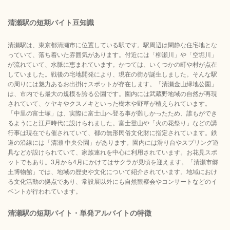
清瀬駅の短期バイト豆知識
清瀬駅は、東京都清瀬市に位置している駅です。駅周辺は閑静な住宅地とな
っていて、落ち着いた雰囲気があります。付近には「柳瀬川」や「空堀川」
が流れていて、水脈に恵まれています。かつては、いくつかの町や村が点在
していました。戦後の宅地開発により、現在の街が誕生しました。そんな駅
の周りには魅力あるお出掛けスポットが存在します。「清瀬金山緑地公園」
は、市内でも最大の規模を誇る公園です。園内には武蔵野地域の自然が再現
されていて、ケヤキやクスノキといった樹木や野草が植えられています。
「中里の富士塚」は、実際に富士山へ登る事が難しかったため、誰もができ
るようにと江戸時代に設けられました。富士登山や「火の花祭り」などの講
行事は現在でも催されていて、都の無形民俗文化財に指定されています。鉄
道の沿線には「清瀬 中央公園」があります。園内には滑り台やスプリング遊
具などが設けられていて、家族連れを中心に利用されています。お花見スポ
ットでもあり。3月から4月にかけてはサクラが見頃を迎えます。「清瀬市郷
土博物館」では、地域の歴史や文化について紹介されています。地域におけ
る文化活動の拠点であり、常設展以外にも自然観察会やコンサートなどのイ
ベントが行われています。
清瀬駅の短期バイト・単発アルバイトの特徴