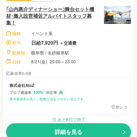
｢山内惠介ディナーショー｣舞台セット機
材･搬入設営補佐アルバイトスタッフ募
集！
職種
イベント系
給与
日給7,920円
＋交通費
勤務地
岐阜県
/ 名鉄岐阜駅
日時
8/21(金)
20:00～23:00
応募倍率0.0倍
株式会社AtoZ
100%
高
プロフ通過率
対応率
選考通過率が高く、勤務が決まりやすい求人です
即レス
あと8日で終了
詳細を見る