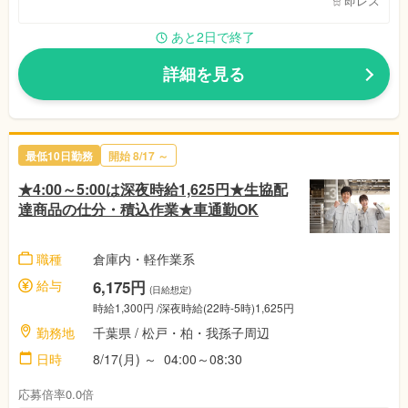
即レス
あと2日で終了
詳細を見る
最低10日勤務
開始
8/17
～
★4:00～5:00は深夜時給1,625円★生協配
達商品の仕分・積込作業★車通勤OK
職種
倉庫内・軽作業系
給与
6,175円
(日給想定)
時給1,300円
/深夜時給(22時-5時)1,625円
勤務地
千葉県
/
松戸・柏・我孫子周辺
日時
8/17(月)
～
04:00～08:30
応募倍率0.0倍