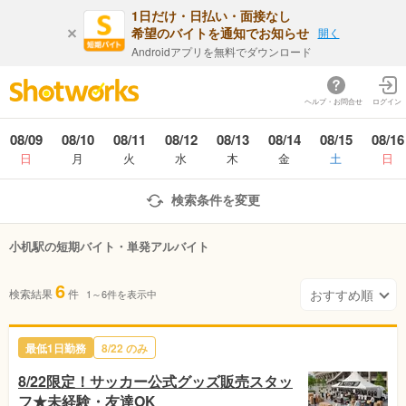
1日だけ・日払い・面接なし
希望のバイトを通知でお知らせ
開く
Androidアプリを無料でダウンロード
ヘルプ・お問合せ
ログイン
08/09
08/10
08/11
08/12
08/13
08/14
08/15
08/16
日
月
火
水
木
金
土
日
検索条件を変更
小机駅の短期バイト・単発アルバイト
6
検索結果
件
1～6件を表示中
最低1日勤務
8/22 のみ
8/22限定！サッカー公式グッズ販売スタッ
フ★未経験・友達OK