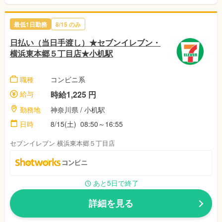
最低1日勤務
8/15 のみ
日払い（当日手渡し）★セブンイレブン・
横浜東本郷５丁目店★小机駅
職種
コンビニ系
給与
時給1,225 円
勤務地
神奈川県 / 小机駅
日時
8/15(土) 08:50～16:55
セブンイレブン 横浜東本郷５丁目店
あと5日で終了
詳細を見る