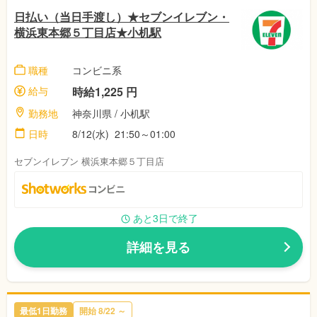
日払い（当日手渡し）★セブンイレブン・
横浜東本郷５丁目店★小机駅
職種
コンビニ系
給与
時給1,225 円
勤務地
神奈川県 / 小机駅
日時
8/12(水) 21:50～01:00
セブンイレブン 横浜東本郷５丁目店
あと3日で終了
詳細を見る
最低1日勤務
開始 8/22 ～