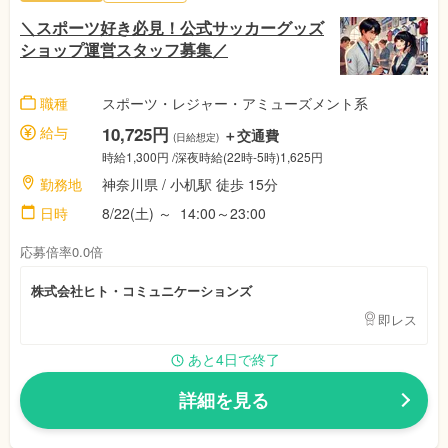
＼スポーツ好き必見！公式サッカーグッズ
ショップ運営スタッフ募集／
職種
スポーツ・レジャー・アミューズメント系
給与
10,725円
＋交通費
(日給想定)
時給1,300円 /深夜時給(22時-5時)1,625円
勤務地
神奈川県 / 小机駅 徒歩 15分
日時
8/22(土) ～ 14:00～23:00
応募倍率0.0倍
株式会社ヒト・コミュニケーションズ
即レス
あと4日で終了
詳細を見る