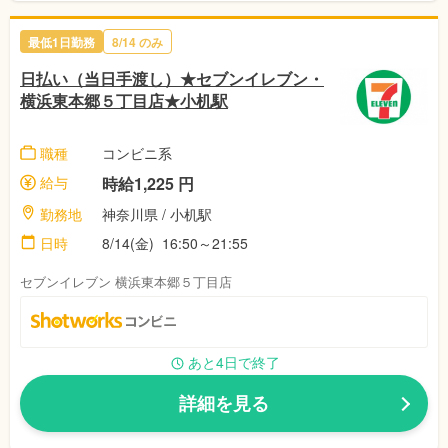
最低1日勤務
8/14 のみ
日払い（当日手渡し）★セブンイレブン・
横浜東本郷５丁目店★小机駅
職種
コンビニ系
給与
時給1,225 円
勤務地
神奈川県 / 小机駅
日時
8/14(金) 16:50～21:55
セブンイレブン 横浜東本郷５丁目店
あと4日で終了
詳細を見る