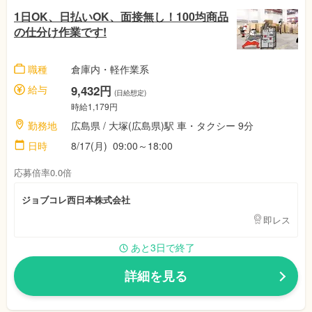
1日OK、日払いOK、面接無し！100均商品
の仕分け作業です!
職種
倉庫内・軽作業系
給与
9,432円
(日給想定)
時給1,179円
勤務地
広島県 / 大塚(広島県)駅 車・タクシー 9分
日時
8/17(月) 09:00～18:00
応募倍率0.0倍
ジョブコレ西日本株式会社
即レス
あと3日で終了
詳細を見る