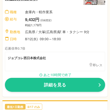
職種
倉庫内・軽作業系
給与
9,432円
(日給想定)
時給1,179円
勤務地
広島県 / 大塚(広島県)駅 車・タクシー 9分
日時
8/12(水) 09:00～18:00
応募倍率0.7倍
ジョブコレ西日本株式会社
即レス
あと10時間で終了
詳細を見る
最低1日勤務
8/17 のみ