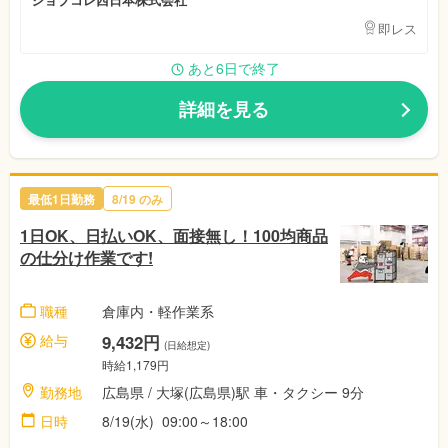
即レス
あと6日で終了
詳細を見る
最低1日勤務
8/19 のみ
1日OK、日払いOK、面接無し！100均商品
の仕分け作業です!
職種
倉庫内・軽作業系
給与
9,432円
(日給想定)
時給1,179円
勤務地
広島県 / 大塚(広島県)駅 車・タクシー 9分
日時
8/19(水) 09:00～18:00