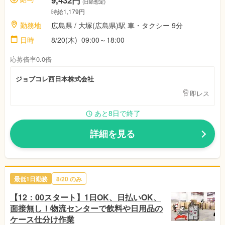
9,432円
(日給想定)
時給1,179円
勤務地
広島県 / 大塚(広島県)駅 車・タクシー 9分
日時
8/20(木) 09:00～18:00
応募倍率0.0倍
ジョブコレ西日本株式会社
即レス
あと8日で終了
詳細を見る
最低1日勤務
8/20 のみ
【12：00スタート】1日OK、日払いOK、
面接無し！物流センターで飲料や日用品の
ケース仕分け作業