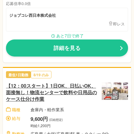
応募倍率0.0倍
ジョブコレ西日本株式会社
即レス
あと7日で終了
詳細を見る
最低1日勤務
8/19 のみ
【12：00スタート】1日OK、日払いOK、
面接無し！物流センターで飲料や日用品の
ケース仕分け作業
職種
倉庫内・軽作業系
給与
9,600円
(日給想定)
時給1,200円
勤務地
広島県 / 大塚(広島県)駅 車・タクシー 9分