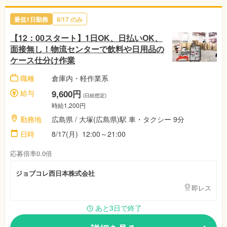
最低1日勤務
8/17 のみ
【12：00スタート】1日OK、日払いOK、
面接無し！物流センターで飲料や日用品の
ケース仕分け作業
職種
倉庫内・軽作業系
給与
9,600円
(日給想定)
時給1,200円
勤務地
広島県 / 大塚(広島県)駅 車・タクシー 9分
日時
8/17(月) 12:00～21:00
応募倍率0.0倍
ジョブコレ西日本株式会社
即レス
あと3日で終了