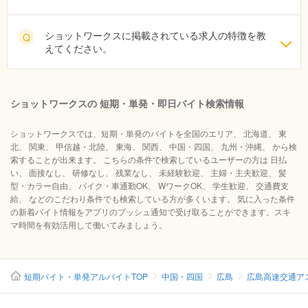
ショットワークスに掲載されている求人の特徴を教
Q
えてください。
ショットワークスの 短期・単発・即日バイト検索情報
ショットワークスでは、短期・単発のバイトを全国のエリア、 北海道、 東
北、 関東、 甲信越・北陸、 東海、 関西、 中国・四国、 九州・沖縄、 から検
索することが出来ます。 こちらの条件で検索しているユーザーの方は 日払
い、 面接なし、 研修なし、 残業なし、 未経験歓迎、 主婦・主夫歓迎、 髪
型・カラー自由、 バイク・車通勤OK、 WワークOK、 学生歓迎、 交通費支
給、 などのこだわり条件でも検索している方が多くいます。 気に入った条件
の新着バイト情報をアプリのプッシュ通知で受け取ることができます。スキ
マ時間を有効活用して働いてみましょう。
短期バイト・単発アルバイトTOP
中国・四国
広島
広島高速交通ア