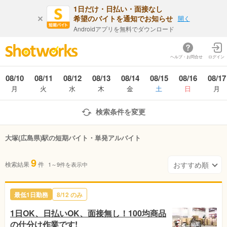
1日だけ・日払い・面接なし
希望のバイトを通知でお知らせ
開く
Androidアプリを無料でダウンロード
ヘルプ・お問合せ
ログイン
08/10
08/11
08/12
08/13
08/14
08/15
08/16
08/17
月
火
水
木
金
土
日
月
検索条件を変更
大塚(広島県)駅の短期バイト・単発アルバイト
9
検索結果
件
1～9件を表示中
最低1日勤務
8/12 のみ
1日OK、日払いOK、面接無し！100均商品
の仕分け作業です!