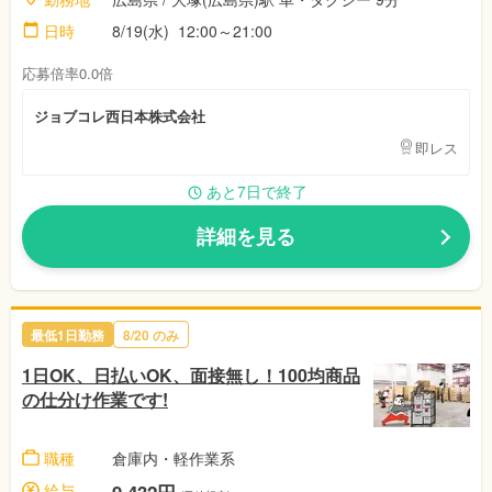
日時
8/19(水) 12:00～21:00
応募倍率0.0倍
ジョブコレ西日本株式会社
即レス
あと7日で終了
詳細を見る
最低1日勤務
8/20 のみ
1日OK、日払いOK、面接無し！100均商品
の仕分け作業です!
職種
倉庫内・軽作業系
給与