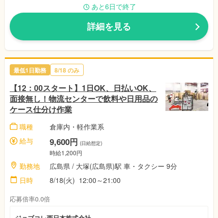
あと6日で終了
詳細を見る
最低1日勤務
8/18 のみ
【12：00スタート】1日OK、日払いOK、
面接無し！物流センターで飲料や日用品の
ケース仕分け作業
職種
倉庫内・軽作業系
給与
9,600円
(日給想定)
時給1,200円
勤務地
広島県 / 大塚(広島県)駅 車・タクシー 9分
日時
8/18(火) 12:00～21:00
応募倍率0.0倍
ジョブコレ西日本株式会社