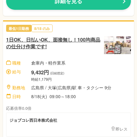
詳細を見る
最低1日勤務
8/18 のみ
1日OK、日払いOK、面接無し！100均商品
の仕分け作業です!
職種
倉庫内・軽作業系
給与
9,432円
(日給想定)
時給1,179円
勤務地
広島県 / 大塚(広島県)駅 車・タクシー 9分
日時
8/18(火) 09:00～18:00
応募倍率0.0倍
ジョブコレ西日本株式会社
即レス