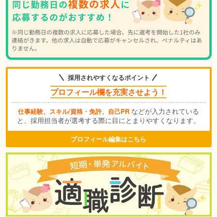
採用されやすくなるポイント
プロフィール欄を充実させよう！
などが入力されている
仕事経験、スキル/資格・免許、自己PR
と、採用担当者が選考する際に目にとまりやすくなります。
プロフィール編集はこちら