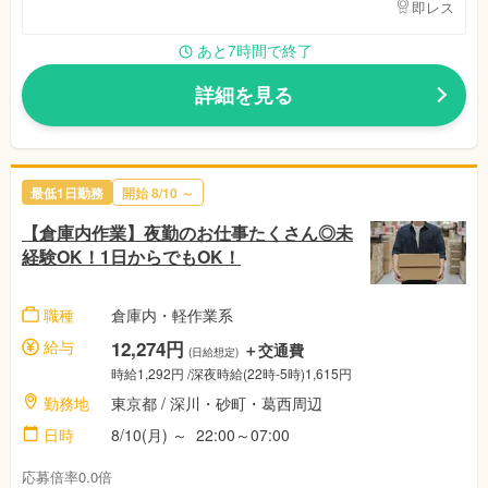
即レス
あと7時間で終了
詳細を見る
最低1日勤務
開始 8/10 ～
【倉庫内作業】夜勤のお仕事たくさん◎未
経験OK！1日からでもOK！
職種
倉庫内・軽作業系
給与
12,274円
＋交通費
(日給想定)
時給1,292円 /深夜時給(22時-5時)1,615円
勤務地
東京都 / 深川・砂町・葛西周辺
日時
8/10(月) ～ 22:00～07:00
応募倍率0.0倍