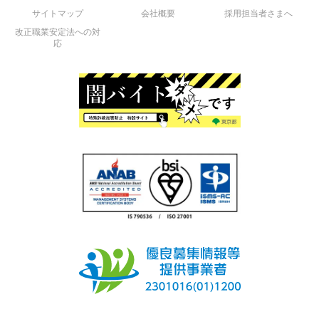
サイトマップ
会社概要
採用担当者さまへ
改正職業安定法への対
応