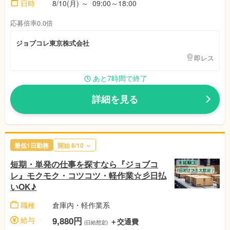
日時
8/10(月) ～ 09:00～18:00
応募倍率0.0倍
ジョブコレ東京株式会社
即レス
あと7時間で終了
詳細を見る
最低1日勤務
開始 8/10 ～
短期・単発の仕事を探すなら『ジョブコ
レ』モクモク・コツコツ・軽作業☆彡日払
いOK♪
職種
倉庫内・軽作業系
給与
9,880円
＋交通費
(日給想定)