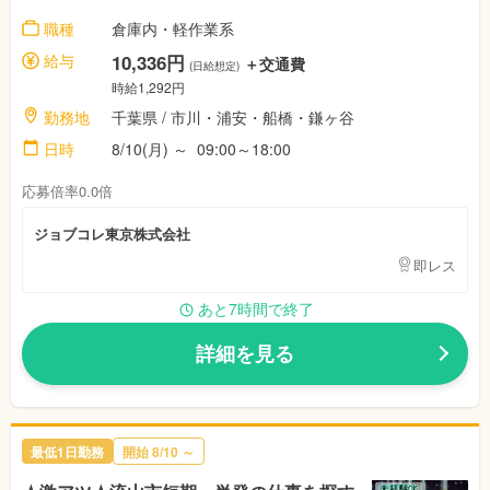
職種
倉庫内・軽作業系
給与
10,336円
＋交通費
(日給想定)
時給1,292円
勤務地
千葉県 / 市川・浦安・船橋・鎌ヶ谷
日時
8/10(月) ～ 09:00～18:00
応募倍率0.0倍
ジョブコレ東京株式会社
即レス
あと7時間で終了
詳細を見る
最低1日勤務
開始 8/10 ～