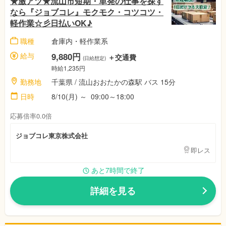
★激アツ★流山市短期・単発の仕事を探す
なら『ジョブコレ』モクモク・コツコツ・
軽作業☆彡日払いOK♪
職種
倉庫内・軽作業系
給与
9,880円
＋交通費
(日給想定)
時給1,235円
勤務地
千葉県 / 流山おおたかの森駅 バス 15分
日時
8/10(月) ～ 09:00～18:00
応募倍率0.0倍
ジョブコレ東京株式会社
即レス
あと7時間で終了
詳細を見る