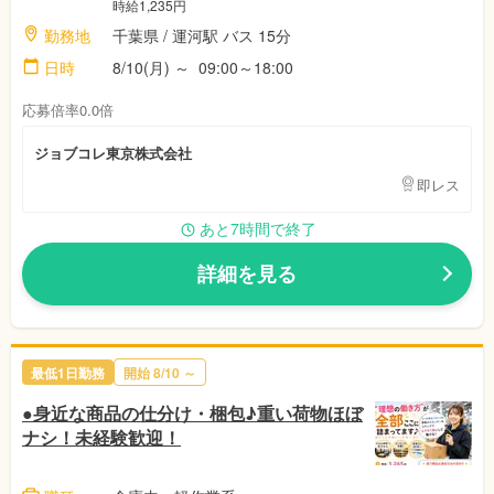
時給1,235円
勤務地
千葉県 / 運河駅 バス 15分
日時
8/10(月) ～ 09:00～18:00
応募倍率0.0倍
ジョブコレ東京株式会社
即レス
あと7時間で終了
詳細を見る
最低1日勤務
開始 8/10 ～
●身近な商品の仕分け・梱包♪重い荷物ほぼ
ナシ！未経験歓迎！