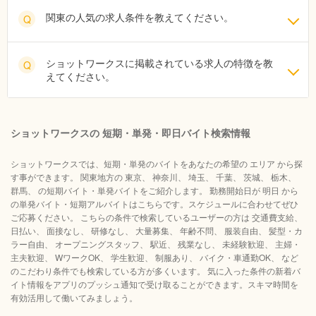
関東の人気の求人条件を教えてください。
Q
ショットワークスに掲載されている求人の特徴を教
Q
えてください。
ショットワークスの 短期・単発・即日バイト検索情報
ショットワークスでは、短期・単発のバイトをあなたの希望の エリア から探
す事ができます。 関東地方の 東京、 神奈川、 埼玉、 千葉、 茨城、 栃木、
群馬、 の短期バイト・単発バイトをご紹介します。 勤務開始日が 明日 から
の単発バイト・短期アルバイトはこちらです。スケジュールに合わせてぜひ
ご応募ください。 こちらの条件で検索しているユーザーの方は 交通費支給、
日払い、 面接なし、 研修なし、 大量募集、 年齢不問、 服装自由、 髪型・カ
ラー自由、 オープニングスタッフ、 駅近、 残業なし、 未経験歓迎、 主婦・
主夫歓迎、 WワークOK、 学生歓迎、 制服あり、 バイク・車通勤OK、 など
のこだわり条件でも検索している方が多くいます。 気に入った条件の新着バ
イト情報をアプリのプッシュ通知で受け取ることができます。スキマ時間を
有効活用して働いてみましょう。