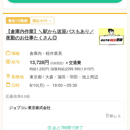
最低1日勤務
開始 8/10 ～
【倉庫内作業】＼駅から送迎バスもあり／
夜勤のお仕事たくさん◎
職種
倉庫内・軽作業系
給与
13,728円
＋交通費
(日給想定)
時給1,292円 /深夜時給(22時-5時)1,615円
勤務地
東京都 / 大森・蒲田・羽田・池上周辺
日時
8/10(月) ～ 19:00～05:30
応募倍率0.0倍
ジョブコレ東京株式会社
即レス
あと7時間で終了