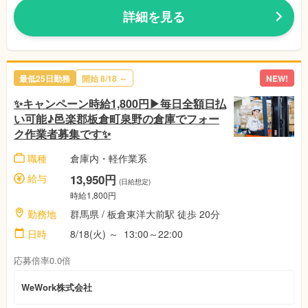
詳細を見る
最低25日勤務
開始 8/18 ～
NEW!
✨キャンペーン時給1,800円▶毎日全額日払
い可能♪邑楽郡板倉町泉野の倉庫でフォー
ク作業者募集です✨
職種
倉庫内・軽作業系
給与
13,950円
(日給想定)
時給1,800円
勤務地
群馬県 / 板倉東洋大前駅 徒歩 20分
日時
8/18(火) ～ 13:00～22:00
応募倍率0.0倍
WeWork株式会社