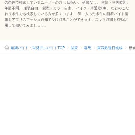
の条件で検索しているユーザーの方は 日払い、 研修なし、 主婦・主夫歓迎、
年齢不問、 服装自由、 髪型・カラー自由、 バイク・車通勤OK、 などのこだ
わり条件でも検索している方が多くいます。 気に入った条件の新着バイト情
報をアプリのプッシュ通知で受け取ることができます。スキマ時間を有効活
用して働いてみましょう。
短期バイト・単発アルバイトTOP
関東
群馬
東武鉄道日光線
板