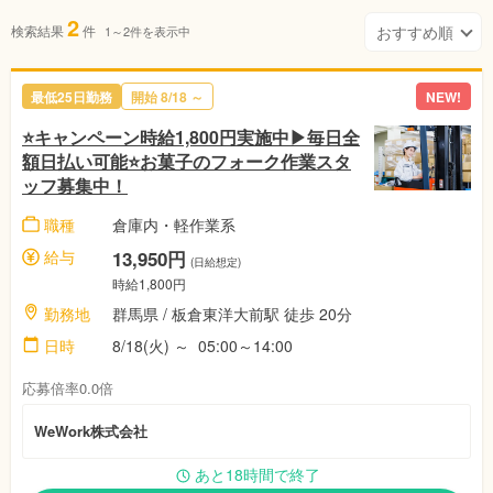
2
検索結果
件
1～2件を表示中
最低25日勤務
開始 8/18 ～
NEW!
⭐キャンペーン時給1,800円実施中▶毎日全
額日払い可能⭐お菓子のフォーク作業スタ
ッフ募集中！
職種
倉庫内・軽作業系
給与
13,950円
(日給想定)
時給1,800円
勤務地
群馬県 / 板倉東洋大前駅 徒歩 20分
日時
8/18(火) ～ 05:00～14:00
応募倍率0.0倍
WeWork株式会社
あと18時間で終了