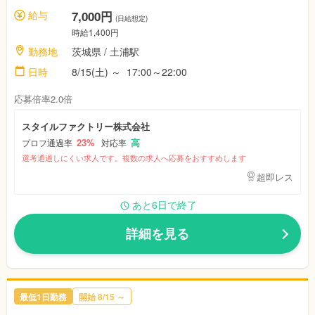
給与
7,000円
(日給想定)
時給1,400円
勤務地
茨城県
/ 土浦駅
日時
8/15(土)
～
17:00～22:00
応募倍率2.0倍
スタイルファクトリー株式会社
23%
高
プロフ通過率
対応率
選考通過しにくい求人です。複数の求人へ応募をおすすめします
超即レス
あと6日で終了
詳細を見る
最低1日勤務
開始
8/15
～