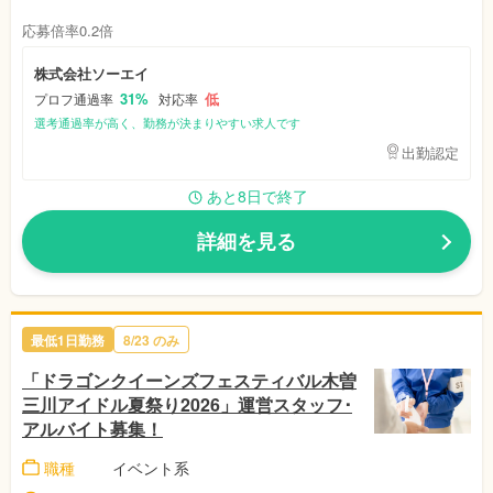
応募倍率0.2倍
株式会社ソーエイ
31%
低
プロフ通過率
対応率
選考通過率が高く、勤務が決まりやすい求人です
出勤認定
あと8日で終了
詳細を見る
最低1日勤務
8/23
のみ
「ドラゴンクイーンズフェスティバル木曽
三川アイドル夏祭り2026」運営スタッフ･
アルバイト募集！
職種
イベント系