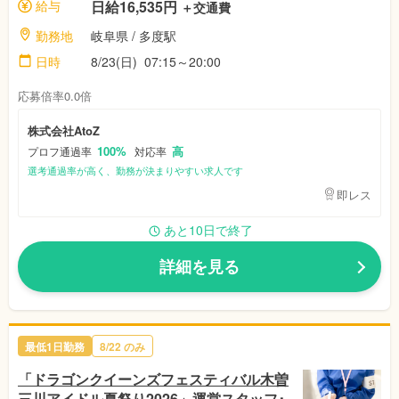
給与
日給16,535円
＋交通費
勤務地
岐阜県
/ 多度駅
日時
8/23(日)
07:15～20:00
応募倍率0.0倍
株式会社AtoZ
100%
高
プロフ通過率
対応率
選考通過率が高く、勤務が決まりやすい求人です
即レス
あと10日で終了
詳細を見る
最低1日勤務
8/22
のみ
「ドラゴンクイーンズフェスティバル木曽
三川アイドル夏祭り2026」運営スタッフ･