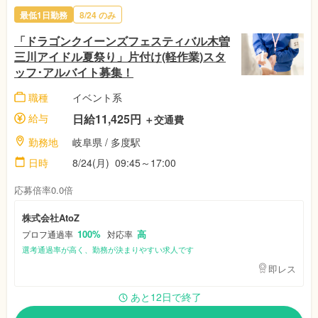
最低1日勤務
8/24
のみ
「ドラゴンクイーンズフェスティバル木曽
三川アイドル夏祭り」片付け(軽作業)スタ
ッフ･アルバイト募集！
職種
イベント系
給与
日給11,425円
＋交通費
勤務地
岐阜県
/ 多度駅
日時
8/24(月)
09:45～17:00
応募倍率0.0倍
株式会社AtoZ
100%
高
プロフ通過率
対応率
選考通過率が高く、勤務が決まりやすい求人です
即レス
あと12日で終了