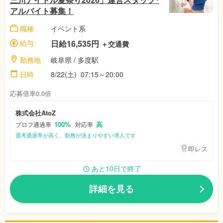
アルバイト募集！
職種
イベント系
給与
日給16,535円
＋交通費
勤務地
岐阜県
/ 多度駅
日時
8/22(土)
07:15～20:00
応募倍率0.0倍
株式会社AtoZ
100%
高
プロフ通過率
対応率
選考通過率が高く、勤務が決まりやすい求人です
即レス
あと10日で終了
詳細を見る