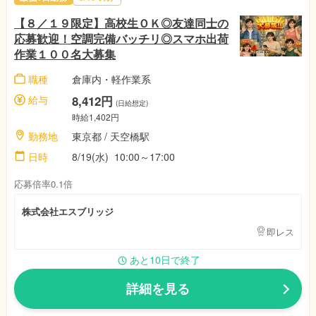
【８／１９限定】高校生ＯＫ◎友達同士の
応募歓迎！空調完備バッチリ◎スマホ出荷
作業１００名大募集
職種
倉庫内・軽作業系
給与
8,412円
(日給想定)
時給1,402円
勤務地
東京都
/ 天空橋駅
日時
8/19(水)
10:00～17:00
応募倍率0.1倍
株式会社エスブリッジ
即レス
あと10日で終了
詳細を見る