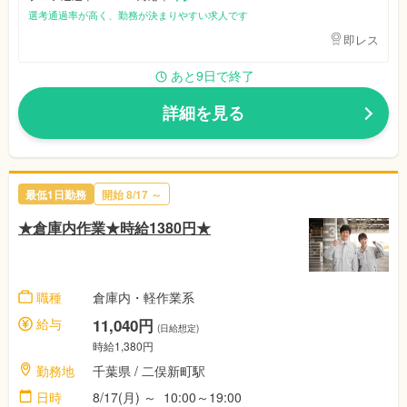
選考通過率が高く、勤務が決まりやすい求人です
即レス
あと9日で終了
詳細を見る
最低1日勤務
開始
8/17
～
★倉庫内作業★時給1380円★
職種
倉庫内・軽作業系
給与
11,040円
(日給想定)
時給1,380円
勤務地
千葉県
/ 二俣新町駅
日時
8/17(月)
～
10:00～19:00