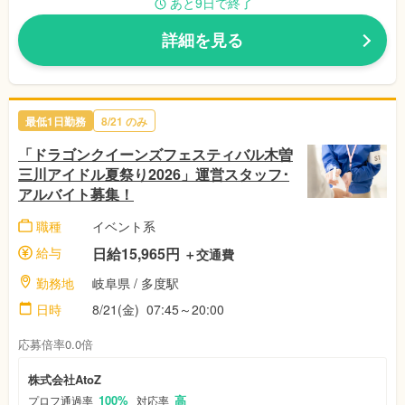
あと9日で終了
詳細を見る
最低1日勤務
8/21
のみ
「ドラゴンクイーンズフェスティバル木曽
三川アイドル夏祭り2026」運営スタッフ･
アルバイト募集！
職種
イベント系
給与
日給15,965円
＋交通費
勤務地
岐阜県
/ 多度駅
日時
8/21(金)
07:45～20:00
応募倍率0.0倍
株式会社AtoZ
100%
高
プロフ通過率
対応率