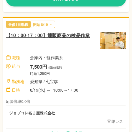
最低1日勤務
開始
8/19
～
【10：00-17：00】通販商品の検品作業
職種
倉庫内・軽作業系
給与
7,500円
(日給想定)
時給1,250円
勤務地
愛知県
/ 七宝駅
日時
8/19(水)
～
10:00～17:00
応募倍率0.0倍
ジョブコレ名古屋株式会社
即レス