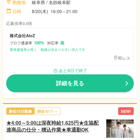
勤務地
岐阜県
/ 名鉄岐阜駅
日時
8/20(木)
16:00～21:00
応募倍率0.0倍
株式会社AtoZ
100%
高
プロフ通過率
対応率
選考通過率が高く、勤務が決まりやすい求人です
即レス
あと8日で終了
詳細を見る
最低10日勤務
開始
8/17
～
NEW!
★4:00～5:00は深夜時給1,625円★生協配
達商品の仕分・積込作業★車通勤OK