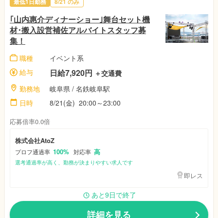
最低1日勤務
8/21
のみ
｢山内惠介ディナーショー｣舞台セット機
材･搬入設営補佐アルバイトスタッフ募
集！
職種
イベント系
給与
日給7,920円
＋交通費
勤務地
岐阜県
/ 名鉄岐阜駅
日時
8/21(金)
20:00～23:00
応募倍率0.0倍
株式会社AtoZ
100%
高
プロフ通過率
対応率
選考通過率が高く、勤務が決まりやすい求人です
即レス
あと9日で終了
詳細を見る