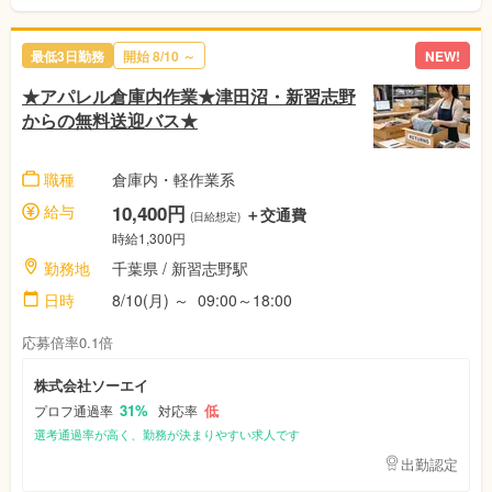
最低3日勤務
開始
8/10
～
NEW!
★アパレル倉庫内作業★津田沼・新習志野
からの無料送迎バス★
職種
倉庫内・軽作業系
給与
10,400円
＋交通費
(日給想定)
時給1,300円
勤務地
千葉県
/ 新習志野駅
日時
8/10(月)
～
09:00～18:00
応募倍率0.1倍
株式会社ソーエイ
31%
低
プロフ通過率
対応率
選考通過率が高く、勤務が決まりやすい求人です
出勤認定