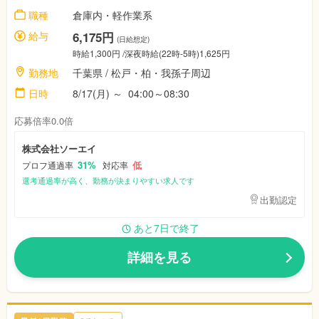
職種
倉庫内・軽作業系
給与
6,175円
(日給想定)
時給1,300円
/深夜時給(22時-5時)1,625円
勤務地
千葉県
/
松戸・柏・我孫子周辺
日時
8/17(月)
～
04:00～08:30
応募倍率0.0倍
株式会社ソーエイ
31%
低
プロフ通過率
対応率
選考通過率が高く、勤務が決まりやすい求人です
出勤認定
あと7日で終了
詳細を見る