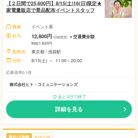
【２日間で25,600円】8/15(土)16(日)限定★
家電量販店で景品配布イベントスタッフ
職種
イベント系
給与
12,800円
＋交通費全額
(日給想定)
時給1,600円
勤務地
東京都
/ 池袋駅
日時
8/15(土)
～
11:00～20:00
応募倍率0.1倍
株式会社ヒト・コミュニケーションズ
あと3日で終了
詳細を見る
最低1日勤務
8/19
のみ