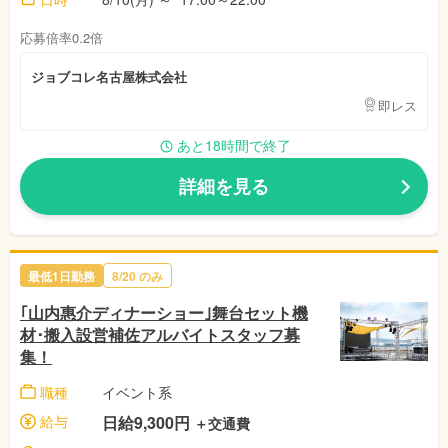
応募倍率0.2倍
ジョブコレ名古屋株式会社
即レス
あと18時間で終了
詳細を見る
最低1日勤務
8/20
のみ
｢山内惠介ディナーショー｣舞台セット機
材･搬入設営補佐アルバイトスタッフ募
集！
職種
イベント系
給与
日給9,300円
＋交通費