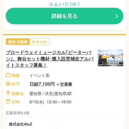
あと1日で終了
詳細を見る
最低1日勤務
8/19
のみ
ブロードウェイミュージカル｢ピーターパ
ン｣、舞台セット機材･搬入設営補佐アルバ
イトスタッフ募集！
職種
イベント系
給与
日給7,150円
＋交通費
勤務地
愛知県
/ 伏見(愛知県)駅
日時
8/19(水)
12:30～18:00
応募倍率0.0倍
株式会社AtoZ