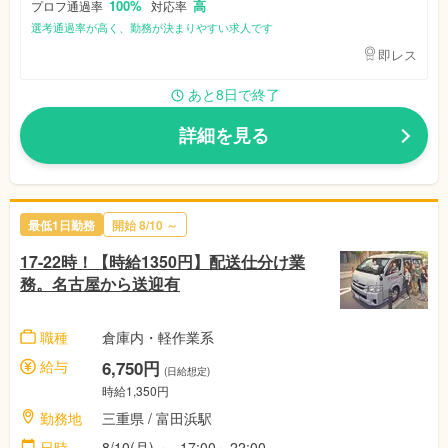
100%
高
プロフ通過率
対応率
選考通過率が高く、勤務が決まりやすい求人です
即レス
あと8日で終了
詳細を見る
最低1日勤務
開始
8/10
～
17-22時！【時給1350円】配送仕分け業
務。名古屋から送迎有
職種
倉庫内・軽作業系
給与
6,750円
(日給想定)
時給1,350円
勤務地
三重県
/ 富田浜駅
日時
8/10(月)
～
17:00～22:00